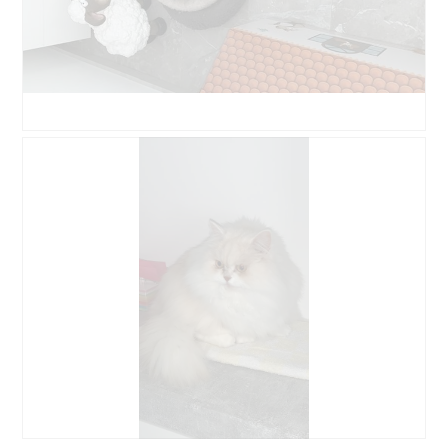
b
o
î
t
e
d
e
A
P
d
v
h
i
i
o
a
s
t
l
s
o
o
u
C
g
r
e
u
l
t
e
a
t
.
p
e
h
a
o
c
t
t
o
i
1
o
.
n
e