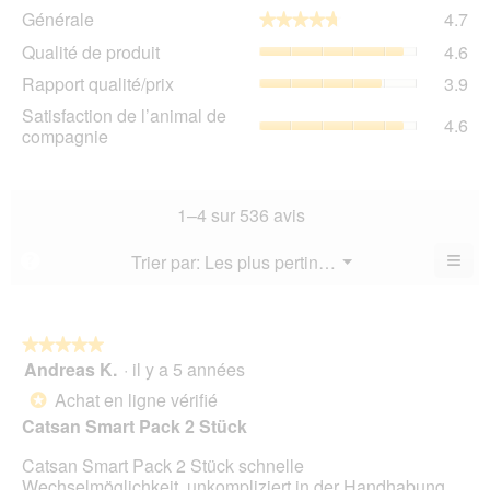
Gén
Générale
4.7
★★★★★
★★★★★
La
Qua
Qualité de produit
4.6
val
de
de
Rap
Rapport qualité/prix
3.9
pro
la
qua
La
Sat
Satisfaction de l’animal de
not
La
4.6
val
de
compagnie
mo
val
de
l’a
est
de
la
de
4.7
la
not
co
sur
not
mo
La
1–4 sur 536 avis
5.
mo
est
val
est
4.6
de
≡
Menu
Trier par:
Les plus pertinents
?
3.9
▼
sur
la
Cliq
sur
5.
not
sur
5.
le
mo
bou
est
suiv
★★★★★
★★★★★
4.6
pour
Andreas K.
·
il y a 5 années
5
mett
sur
sur
à
Achat en ligne vérifié
5.
*
jour
5
le
Catsan Smart Pack 2 Stück
étoiles.
cont
ci-
Catsan Smart Pack 2 Stück schnelle
des
Wechselmöglichkeit, unkompliziert in der Handhabung