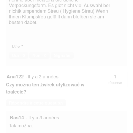
Verpackungsform. Es gibt nicht viel Auswahl bei
nichtklumpendem Streu ( Hygiene Streu) Wenn
Ihnen Klumpstreu gefällt dann bleiben sie am
besten dabei.
Utile ?
Oui ·
0
Non ·
0
Signaler
Ana122
·
il y a 3 années
1
réponse
Czy można ten żwirek utylizować w
toalecie?
Répondre à cette question
Bas14
·
il y a 3 années
Tak,można.