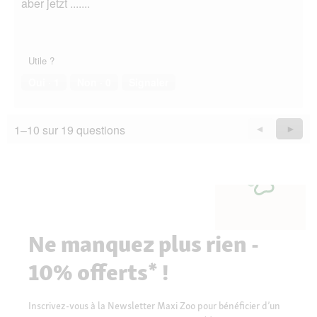
aber jetzt .......
Utile ?
Oui ·
1
Non ·
0
Signaler
1–10 sur 19 questions
Précédent
◄
Suiva
►
Questions
Quest
Ne manquez plus rien -
10% offerts* !
Inscrivez-vous à la Newsletter Maxi Zoo pour bénéficier d’un