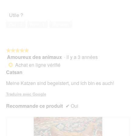
5
o
de
c
t
u
l’animal
h
i
Utile ?
v
de
t
o
e
compagnie,
d
n
Oui ·
3
Non ·
1
Signaler
r
5
a
e
t
sur
s
n
u
5
K
t
r
l
r
e
★★★★★
★★★★★
o
a
d
Amoureux des animaux
·
il y a 3 années
🤣
î
5
'
n
sur
Achat en ligne vérifié
*
u
e
5
Catsan
n
r
étoiles.
e
a
Meine Katzen sind begeistert, und ich bin es auch!
b
l
o
'
Traduire avec Google
î
o
t
u
Recommande ce produit
✔
Oui
e
v
d
e
e
r
d
t
i
u