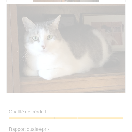
e
r
e
A
P
d
t
n
v
h
i
u
t
i
o
a
r
r
s
t
l
e
a
s
o
o
d
î
u
C
g
'
n
r
e
u
u
e
l
t
e
n
r
a
t
.
e
a
p
e
b
l
h
a
o
'
o
c
î
o
t
t
t
u
o
i
e
v
4
o
d
e
.
n
e
r
e
S
P
d
t
n
a
h
i
u
t
m
o
a
r
Qualité de produit
r
m
t
l
e
a
y
o
o
d
Qualité
î
C
g
'
de
n
Rapport qualité/prix
e
u