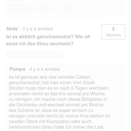
Oui ·
0
Non ·
1
Signaler
Nella'
·
il y a 4 années
3
réponses
Ist es wirklich geruchsneutral? Wie oft
muss ich das Streu wechseln?
Répondre à cette question
Pumpa
·
il y a 4 années
es ist genauso wie das normale Catsan,
geruchsneutral; hat man einen Viel-/Stark-
Struller muss man es so nach 5 Tagen wechseln,
ansonsten reicht es das Klo einmal pro Woche
zu reinigen; ich mache noch etwas Billigstreu in
die Strullecke und wechsel einmal pro Woche;
das Schöne ist, dass es super einfach zu
reinigen und sehr leicht ist; meine Klos stehen im
zweiten Stock mit Klumpstreu oder auch
herkömmlichen Streu hatte ich immer die Last,