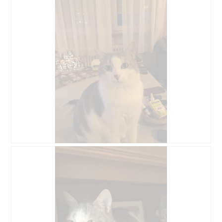
v
h
i
o
s
t
s
o
u
C
r
e
l
t
a
t
p
e
h
a
o
c
t
t
o
i
1
o
.
n
e
A
P
n
v
h
t
i
o
r
s
t
a
s
o
î
u
C
n
r
e
e
l
t
r