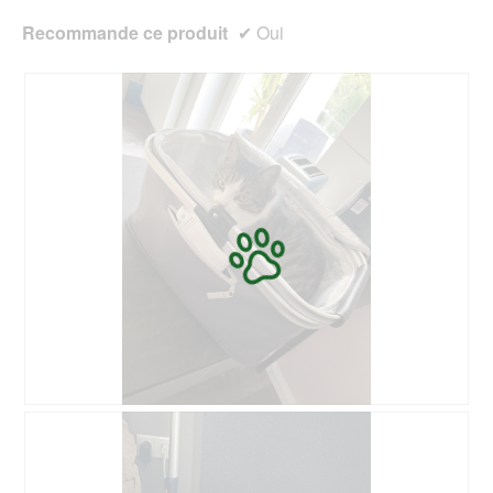
d
e
Recommande ce produit
✔
Oui
e
r
d
t
i
u
a
r
l
e
o
d
g
'
u
u
e
n
.
e
b
o
î
t
e
d
e
d
N
P
i
e
h
a
i
o
l
n
t
o