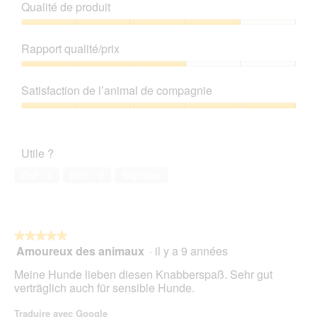
Qualité de produit
Qualité
de
Rapport qualité/prix
produit,
4
Rapport
sur
qualité/prix,
Satisfaction de l’animal de compagnie
5
3
sur
Satisfaction
5
de
l’animal
Utile ?
de
compagnie,
Oui ·
3
Non ·
0
Signaler
5
sur
5
★★★★★
★★★★★
Amoureux des animaux
·
il y a 9 années
5
sur
Meine Hunde lieben diesen Knabberspaß. Sehr gut
5
verträglich auch für sensible Hunde.
étoiles.
Traduire avec Google