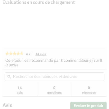
Évaluations en cours de chargement
★★★★★
★★★★★
4.7
14 avis
Cette
action
4.7
Ce produit est recommandé par 8 commentateur(s) sur 8
sur
vous
(100%)
5
redirigera
étoiles.
vers
Rechercher
Rec
Lire
les
des
ϙ
de
les
avis.
rubriques
rub
avis
sur
et
et
14
0
0
DeliBest
des
de
avis
questions
réponses
Estomac
avis
avi
de
cheval
Avis
Évaluer le produit
.
Gourmet
150g