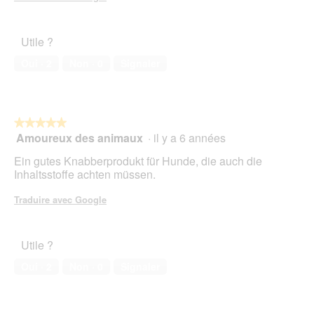
Utile ?
Oui ·
2
Non ·
0
Signaler
★★★★★
★★★★★
Amoureux des animaux
·
il y a 6 années
5
sur
Ein gutes Knabberprodukt für Hunde, die auch die
5
Inhaltsstoffe achten müssen.
étoiles.
Traduire avec Google
Utile ?
Oui ·
2
Non ·
0
Signaler