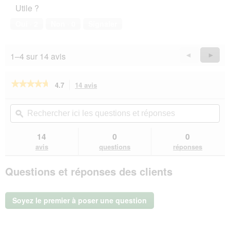
Utile ?
de
compagnie,
Oui ·
2
Non ·
0
Signaler
5
sur
5
1–4 sur 14 avis
Précédent
◄
Suiva
►
Reviews
Revie
★★★★★
★★★★★
4.7
14 avis
Cette
action
4.7
sur
vous
Rechercher
Rec
5
redirigera
ici
ϙ
ici
étoiles.
vers
les
les
Lire
les
questions
que
14
0
0
les
avis.
et
et
avis
avis
questions
réponses
sur
réponses
rép
DeliBest
Questions et réponses des clients
Estomac
de
cheval
Gourmet
Soyez le premier à poser une question
150g