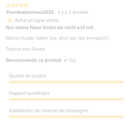
★★★★★
★★★★★
Hundkatzemaus2020
·
il y a 3 années
5
sur
Achat en ligne vérifié
*
5
Nur meine Nase findet sie nicht soll toll.
étoiles.
Meine Hunde lieben Sie, sind ratz fatz vernascht.!
Traduire avec Google
Recommande ce produit
✔
Oui
Qualité de produit
Qualité
de
Rapport qualité/prix
produit,
5
Rapport
sur
qualité/prix,
Satisfaction de l’animal de compagnie
5
5
sur
Satisfaction
5
de
l’animal