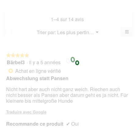
est
de
la
de
4.7
la
not
co
sur
not
mo
La
1–4 sur 14 avis
5.
mo
est
val
est
4.6
de
≡
Menu
Trier par:
Les plus pertinents
?
4.1
▼
sur
la
Cliq
sur
5.
not
sur
5.
le
mo
bou
est
suiv
★★★★★
★★★★★
4.6
pour
Bärbel3
·
il y a 5 années
5
mett
sur
sur
à
Achat en ligne vérifié
5.
*
jour
5
le
Abwechslung statt Pansen
étoiles.
cont
ci-
Nicht hart aber auch nicht ganz weich. Riechen auch
des
nicht besser als Pansen aber darum geht es ja nicht. Für
kleinere bis mittelgroße Hunde
Traduire avec Google
Recommande ce produit
✔
Oui