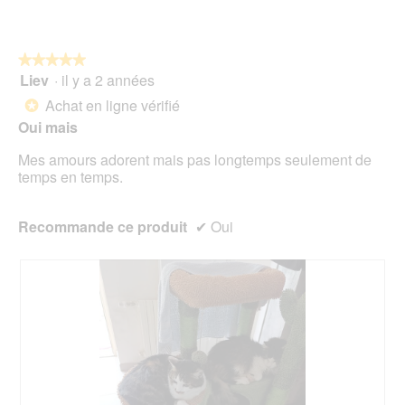
sur
n
5
t
r
★★★★★
★★★★★
a
Liev
·
il y a 2 années
î
5
n
sur
Achat en ligne vérifié
*
e
5
Oui mais
r
étoiles.
a
Mes amours adorent mais pas longtemps seulement de
l
temps en temps.
'
o
u
Recommande ce produit
✔
Oui
v
e
r
t
u
r
e
d
'
u