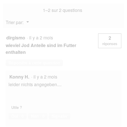
1–2 sur 2 questions
Menu
Trier par:
▼
dirgismo
·
il y a 2 mois
2
réponses
wieviel Jod Anteile sind im Futter
enthalten
Répondre à cette question
Konny H.
·
il y a 2 mois
leider nichts angegeben....
Utile ?
Oui ·
0
Non ·
0
Signaler