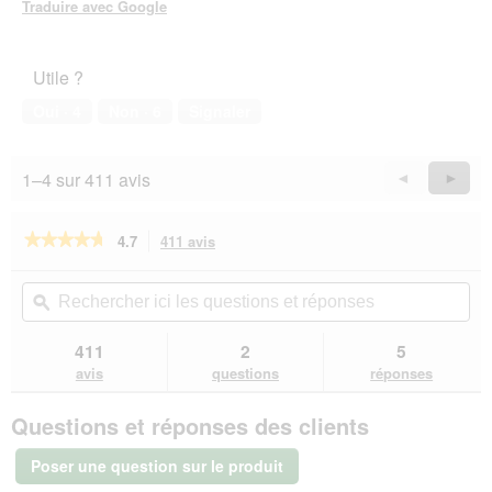
Traduire avec Google
Utile ?
Oui ·
4
Non ·
6
Signaler
1–4 sur 411 avis
Précédent
◄
Suiva
►
Reviews
Revie
★★★★★
★★★★★
4.7
411 avis
Cette
action
4.7
sur
vous
Rechercher
Rec
5
redirigera
ici
ϙ
ici
étoiles.
vers
les
les
Lire
les
questions
que
411
2
5
les
avis.
et
et
avis
avis
questions
réponses
sur
réponses
rép
GOURMET
Questions et réponses des clients
Aiguillettes
Perle
Dinde
Poser une question sur le produit
26x85
g