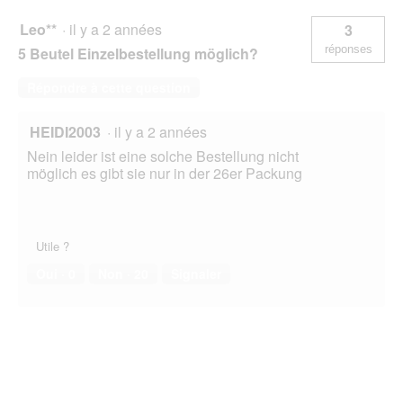
Leo**
·
il y a 2 années
3
réponses
5 Beutel Einzelbestellung möglich?
Répondre à cette question
HEIDI2003
·
il y a 2 années
Nein leider ist eine solche Bestellung nicht
möglich es gibt sie nur in der 26er Packung
Utile ?
Oui ·
0
Non ·
20
Signaler