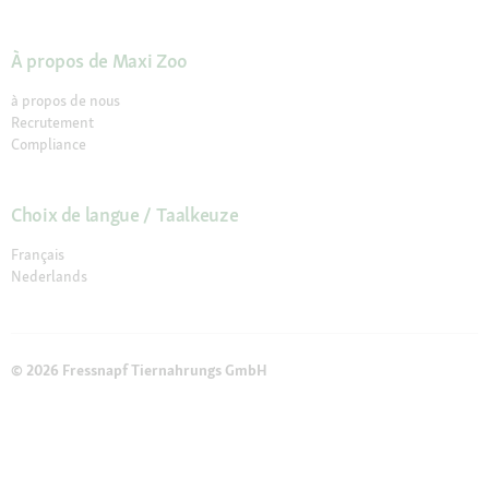
À propos de Maxi Zoo
à propos de nous
Recrutement
Compliance
Choix de langue / Taalkeuze
Français
Nederlands
© 2026 Fressnapf Tiernahrungs GmbH
Mentions légales
CGV
Protection des données
Conditions de résiliation
Paramètres des Cookies