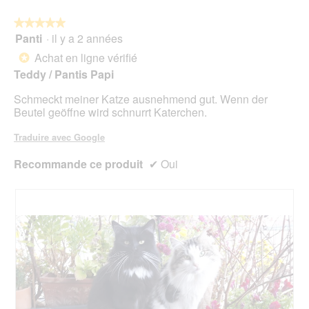
le
mo
bou
est
suiv
★★★★★
★★★★★
4.5
pour
Panti
·
il y a 2 années
5
mett
sur
sur
à
Achat en ligne vérifié
5.
*
jour
5
le
Teddy / Pantis Papi
étoiles.
cont
ci-
Schmeckt meiner Katze ausnehmend gut. Wenn der
des
Beutel geöffne wird schnurrt Katerchen.
Traduire avec Google
Recommande ce produit
✔
Oui