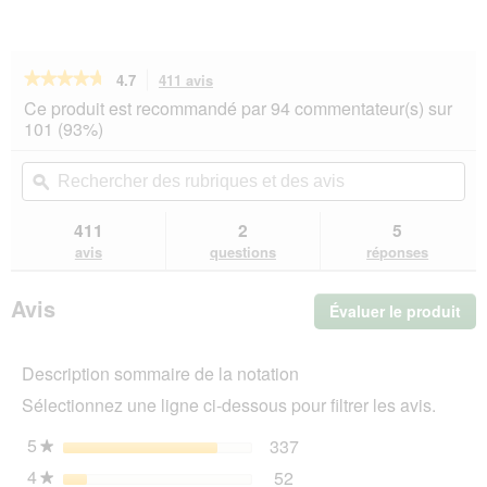
★★★★★
★★★★★
4.7
411 avis
Cette
action
4.7
Ce produit est recommandé par 94 commentateur(s) sur
sur
vous
101 (93%)
5
redirigera
étoiles.
vers
Rechercher
Rec
Lire
les
des
ϙ
de
les
avis.
rubriques
rub
avis
sur
et
et
411
2
5
GOURMET
des
de
avis
questions
réponses
Aiguillettes
avis
avi
Perle
Dinde
Avis
Évaluer le produit
.
26x85
g
Cet
act
Description sommaire de la notation
ent
l'o
Sélectionnez une ligne ci-dessous pour filtrer les avis.
d'u
boî
5
étoiles
337
337 avis avec 5 étoiles.
Sélectionnez pour filtrer 
★
de
4
étoiles
52
dia
52 avis avec 4 étoiles.
Sélectionnez pour filtrer 
★