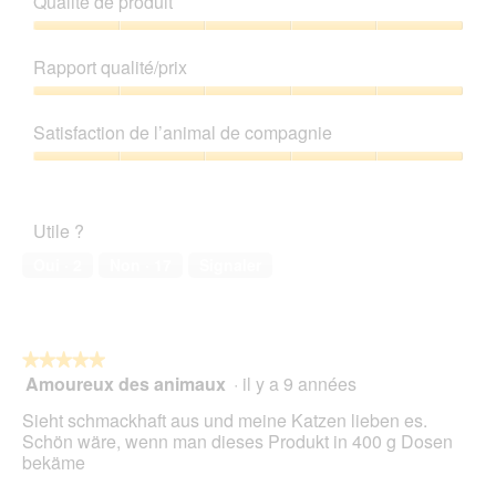
Qualité de produit
n
e
Qualité
b
de
Rapport qualité/prix
o
produit,
î
5
Rapport
t
sur
qualité/prix,
Satisfaction de l’animal de compagnie
e
5
5
d
sur
Satisfaction
e
5
de
d
l’animal
i
Utile ?
de
a
compagnie,
Oui ·
2
Non ·
17
Signaler
l
5
o
sur
g
5
u
e
★★★★★
★★★★★
.
Amoureux des animaux
·
il y a 9 années
5
sur
Sieht schmackhaft aus und meine Katzen lieben es.
5
Schön wäre, wenn man dieses Produkt in 400 g Dosen
étoiles.
bekäme