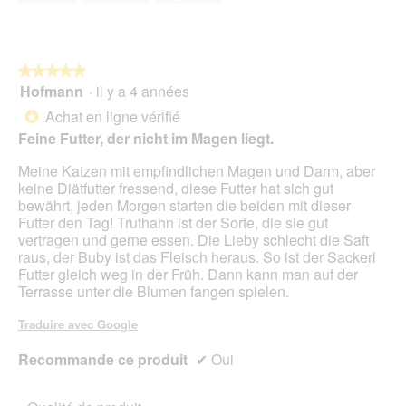
4
e
sur
n
5
t
r
★★★★★
★★★★★
a
Hofmann
·
il y a 4 années
î
5
n
sur
Achat en ligne vérifié
*
e
5
Feine Futter, der nicht im Magen liegt.
r
étoiles.
a
Meine Katzen mit empfindlichen Magen und Darm, aber
l
keine Diätfutter fressend, diese Futter hat sich gut
'
bewährt, jeden Morgen starten die beiden mit dieser
o
Futter den Tag! Truthahn ist der Sorte, die sie gut
u
vertragen und gerne essen. Die Lieby schlecht die Saft
v
raus, der Buby ist das Fleisch heraus. So ist der Sackerl
e
Futter gleich weg in der Früh. Dann kann man auf der
r
Terrasse unter die Blumen fangen spielen.
t
u
Traduire avec Google
r
e
Recommande ce produit
✔
Oui
d
'
u