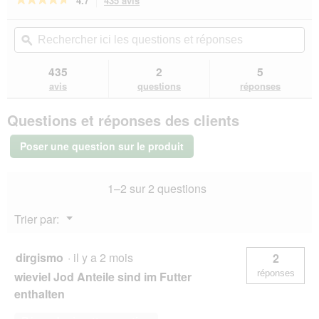
4.7
435 avis
Cette
action
4.7
sur
vous
Rechercher
Rec
5
redirigera
ici
ϙ
ici
étoiles.
vers
les
les
Lire
les
questions
que
435
2
5
les
avis.
et
et
avis
avis
questions
réponses
sur
réponses
rép
GOURMET
Questions et réponses des clients
Aiguillettes
Perle
Thon
Poser une question sur le produit
26x85
g
1–2 sur 2 questions
Menu
Trier par:
▼
dirgismo
·
il y a 2 mois
2
réponses
wieviel Jod Anteile sind im Futter
enthalten