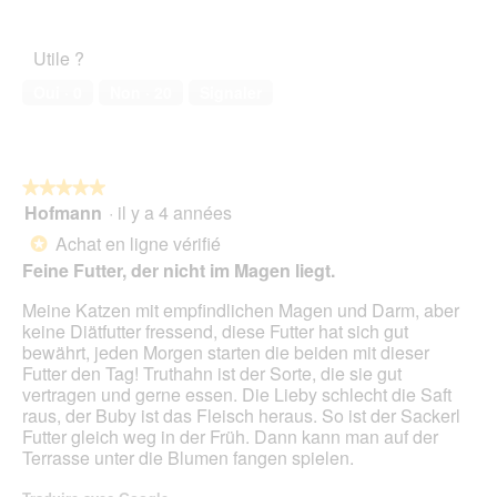
o
c
5
de
t
t
l’animal
o
i
Utile ?
de
1
o
compagnie,
.
n
Oui ·
0
Non ·
20
Signaler
4
e
sur
n
5
t
r
★★★★★
★★★★★
a
Hofmann
·
il y a 4 années
î
5
n
sur
Achat en ligne vérifié
*
e
5
Feine Futter, der nicht im Magen liegt.
r
étoiles.
a
Meine Katzen mit empfindlichen Magen und Darm, aber
l
keine Diätfutter fressend, diese Futter hat sich gut
'
bewährt, jeden Morgen starten die beiden mit dieser
o
Futter den Tag! Truthahn ist der Sorte, die sie gut
u
vertragen und gerne essen. Die Lieby schlecht die Saft
v
raus, der Buby ist das Fleisch heraus. So ist der Sackerl
e
Futter gleich weg in der Früh. Dann kann man auf der
r
Terrasse unter die Blumen fangen spielen.
t
u