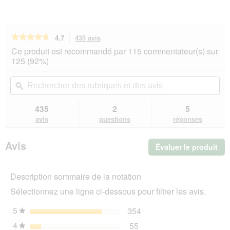
★★★★★
★★★★★
4.7
435 avis
Cette
action
4.7
Ce produit est recommandé par 115 commentateur(s) sur
sur
vous
125 (92%)
5
redirigera
étoiles.
vers
Rechercher
Rec
Lire
les
des
ϙ
de
les
avis.
rubriques
rub
avis
sur
et
et
435
2
5
GOURMET
des
de
avis
questions
réponses
Aiguillettes
avis
avi
Perle
Thon
Avis
Évaluer le produit
.
26x85
g
Cet
act
Description sommaire de la notation
ent
l'o
Sélectionnez une ligne ci-dessous pour filtrer les avis.
d'u
boî
5
étoiles
354
354 avis avec 5 étoiles.
Sélectionnez pour filtrer 
★
de
4
étoiles
55
dia
55 avis avec 4 étoiles.
Sélectionnez pour filtrer 
★