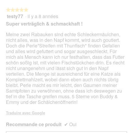
le
mo
bou
est
suiv
★★★★★
★★★★★
4.5
pour
testy77
·
il y a 8 années
5
mett
sur
sur
à
Super verträglich & schmackhaft !
5.
jour
5
le
étoiles.
Meine zwei Rabauken sind echte Schleckermäulchen,
cont
ci-
nicht alles, was in den Napf kommt, wird auch goutiert.
des
Doch die Perle*Streifen mit Thunfisch* finden Gefallen
und alles wird gefuttert und sogar ausgeschleckt. Für
mich als Mensch kann ich nur festhalten, dass das Futter
schön soßig ist, mit vielen Fischstückchen drin. Es riecht
nicht unangenehm und lässt sich gut in den Napf
verteilen. Die Menge ist ausreichend für eine Katze als
Komplettmahlzeit, wobei dann eben auch nichts übrig
bleibt. Perle macht es mir leicht, den Gaumen meiner
Samtpfoten zu verwöhnen, ohne dass ich deswegen zu
tief in die Tasche greifen muss. 5 Sterne von Buddy &
Emmy und der Schälchenöffnerin!
Traduire avec Google
Recommande ce produit
✔
Oui