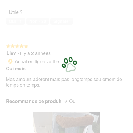
5
de
t
l’animal
i
Utile ?
de
o
compagnie,
n
Oui ·
1
Non ·
20
Signaler
5
e
sur
n
5
t
r
★★★★★
★★★★★
a
Liev
·
il y a 2 années
î
5
n
sur
Achat en ligne vérifié
*
e
5
Oui mais
r
étoiles.
a
Mes amours adorent mais pas longtemps seulement de
l
temps en temps.
'
o
u
Recommande ce produit
✔
Oui
v
e
r
t
u
r