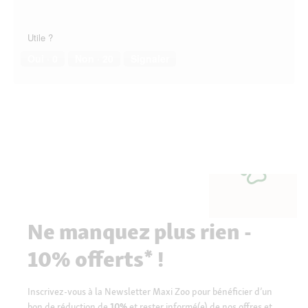
Utile ?
Oui ·
0
Non ·
20
Signaler
Ne manquez plus rien -
10% offerts* !
Inscrivez-vous à la Newsletter Maxi Zoo pour bénéficier d’un
bon de réduction de
10%
et rester informé(e) de nos offres et