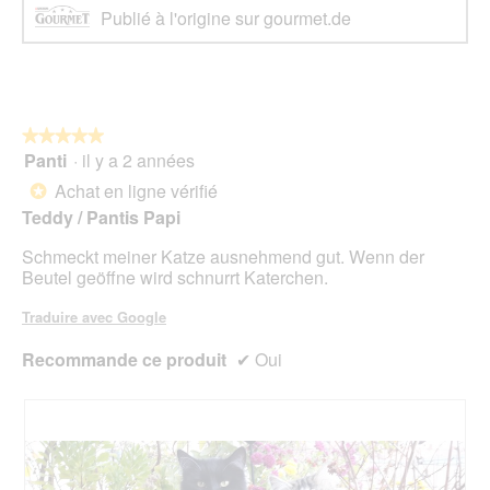
Publié à l'origine sur gourmet.de
★★★★★
★★★★★
Panti
·
il y a 2 années
5
sur
Achat en ligne vérifié
*
5
Teddy / Pantis Papi
étoiles.
Schmeckt meiner Katze ausnehmend gut. Wenn der
Beutel geöffne wird schnurrt Katerchen.
Traduire avec Google
Recommande ce produit
✔
Oui