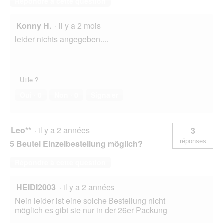
Répondre à cette question
Konny H.
·
il y a 2 mois
leider nichts angegeben....
Utile ?
Oui ·
0
Non ·
0
Signaler
Leo**
·
il y a 2 années
3
réponses
5 Beutel Einzelbestellung möglich?
Répondre à cette question
HEIDI2003
·
il y a 2 années
Nein leider ist eine solche Bestellung nicht
möglich es gibt sie nur in der 26er Packung