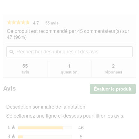
★★★★★
★★★★★
4.7
55 avis
Cette
action
4.7
Ce produit est recommandé par 45 commentateur(s) sur
sur
vous
47 (96%)
5
redirigera
étoiles.
vers
Rechercher
Rec
Lire
les
des
ϙ
de
les
avis.
rubriques
rub
avis
sur
et
et
55
1
2
GOURMET
des
de
avis
question
réponses
Gold
avis
avi
Fines
aiguillettes
Avis
Évaluer le produit
.
juteuses
Poulet
Cet
12x85
act
g
Description sommaire de la notation
ent
l'o
Sélectionnez une ligne ci-dessous pour filtrer les avis.
d'u
boî
5
étoiles
46
46 avis avec 5 étoiles.
Sélectionnez pour filtrer 
★
de
4
étoiles
5
dia
5 avis avec 4 étoiles.
Sélectionnez pour filtrer l
★