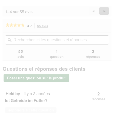
sur
e
n
5
s
t
1–4 sur 55 avis
Précédent
◄
Suiva
►
s
r
Reviews
Revie
o
a
n
î
★★★★★
★★★★★
4.7
55 avis
Cette
t
n
action
4.7
p
e
sur
vous
Rechercher
Rec
e
r
5
redirigera
ici
ϙ
ici
t
a
étoiles.
vers
les
les
i
l
Lire
les
questions
que
55
1
2
les
t
'
avis.
et
et
avis
avis
question
réponses
e
o
sur
réponses
rép
s
u
GOURMET
v
Questions et réponses des clients
Gold
e
Fines
r
aiguillettes
Poser une question sur le produit
juteuses
t
Poulet
u
12x85
r
g
Heidicy
·
il y a 3 années
2
e
réponses
Ist Getreide im Futter?
d
'
u
Répondre à cette question