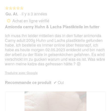
le
mo
bou
est
suiv
★★★★★
★★★★★
4.6
pour
Gu. At.
·
il y a 3 années
5
mett
sur
sur
à
Achat en ligne vérifié
5.
*
jour
5
le
Amionda carny Huhn & Lachs Plastikteile im futter
étoiles.
cont
ci-
Ich muss ihn leider mitteilen das in den futter animonda
des
Carny adult 200g Huhn und Lachs plastikteile gefunden
habe. Ich bestelle es immer online über fressnapf, ich
habe es heute morgen 02.05.2023 entdeckt und bin nach
der arbeit zu der filale in gelsenkirchen gefahren. Es wird
verschickt im zu gucken warum und was es ist. Was wäre
wenn meine katze das gefressen hätte.? 😡
Traduire avec Google
Recommande ce produit
✔
Oui