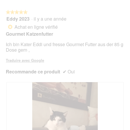
u
5
+
t
r
G
r
e
★★★★★
★★★★★
i
a
d
Eddy 2023
·
il y a une année
s
î
5
'
m
n
sur
Achat en ligne vérifié
*
u
o
e
5
Gourmet Katzenfutter
n
r
étoiles.
e
a
Ich bin Kater Eddi und fresse Gourmet Futter aus der 85 g
b
l
Dose gern ,
o
'
î
o
Traduire avec Google
t
u
e
v
Recommande ce produit
✔
Oui
d
e
e
r
d
t
i
u
a
r
l
e
o
d
g
'
u
u
e
n
.
e