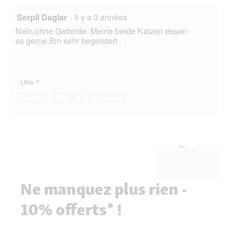
n
e
Serpil Daglar
·
il y a 3 années
b
Nein,ohne Getreide .Meine beide Katzen essen
o
es gerne.Bin sehr begeistert .
î
t
e
d
e
Utile ?
d
Oui ·
0
Non ·
0
Signaler
i
a
l
o
g
u
e
.
Ne manquez plus rien -
10% offerts* !