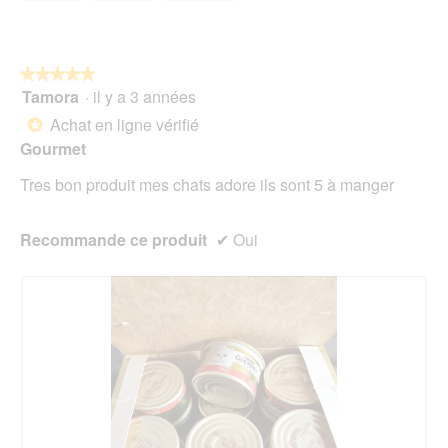
e
sur
n
5
t
r
★★★★★
★★★★★
a
Tamora
·
il y a 3 années
î
5
n
sur
Achat en ligne vérifié
*
e
5
Gourmet
r
étoiles.
a
Tres bon produit mes chats adore ils sont 5 à manger
l
'
o
Recommande ce produit
✔
Oui
u
v
e
r
t
u
r
e
d
'
u