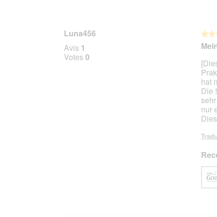
Luna456
★★
★★
5
Mein
Avis
1
sur
Votes
0
[Die
5
Prak
étoile
hat 
Die 
sehr
nur 
Dies
Tradu
Rec