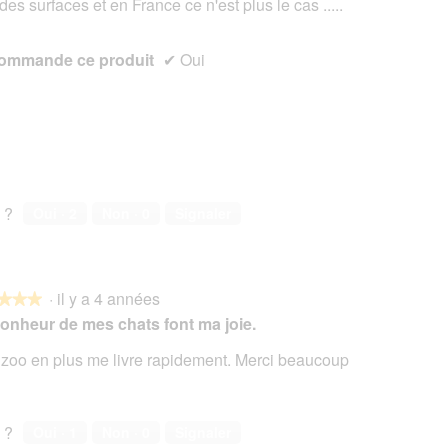
des surfaces et en France ce n'est plus le cas .....
s.
ommande ce produit
✔
Oui
 ?
Oui ·
2
Non ·
0
Signaler
·
il y a 4 années
★★★
★★★
onheur de mes chats font ma joie.
zoo en plus me livre rapidement. Merci beaucoup
s.
 ?
Oui ·
1
Non ·
0
Signaler