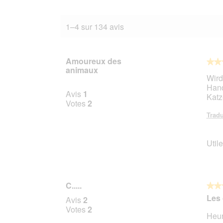
1–4 sur 134 avis
Amoureux des
★★
★★
animaux
5
Wird
sur
Hand
5
Avis
1
Katz
étoile
Votes
2
Tradu
Utile
C.....
★★
★★
4
Les 
Avis
2
sur
Votes
2
Heur
5