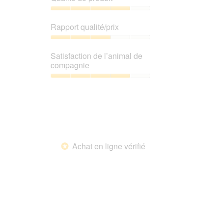
Qualité
de
Rapport qualité/prix
produit,
4
Rapport
sur
qualité/prix,
Satisfaction de l’animal de
5
3
compagnie
sur
5
Satisfaction
de
l’animal
de
compagnie,
4
sur
Achat en ligne vérifié
5
*