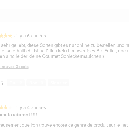
·
il y a 6 années
★★★
★★★
 sehr geliebt, diese Sorten gibt es nur online zu bestellen und n
el so erhältlich. Ist natürlich kein hochwertiges Bio Futter, doch
en sind leider kleine Gourmet Schleckermäulchen;)
s.
ire avec Google
 ?
Oui ·
2
Non ·
0
Signaler
·
il y a 4 années
★★★
★★★
chats adorent !!!!
eusement que l'on trouve encore ce genre de produit sur le net 