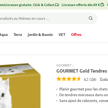
nts
Livraison gratuite: Click & Collect
Livraison offerte dès 69 €
Aqua
Terra
Jardin & Bassin
VET
Offres
GOURMET
GOURMET Gold Tendres b
4.7
(134)
Évalu
Plaisir gourmet pour les chats
De tendres morceaux dans une
Sans ajout de colorants, conse