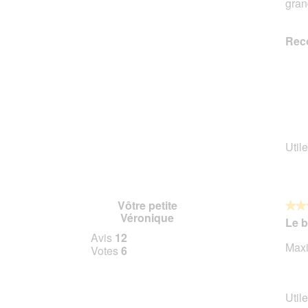
gran
étoile
Rec
Utile
Vôtre petite
★★
★★
Véronique
5
Le b
sur
Avis
12
Maxi
5
Votes
6
étoile
Utile