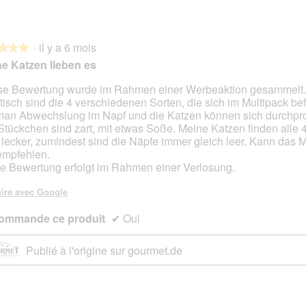
·
il y a 6 mois
★★★
★★★
e Katzen lieben es
se Bewertung wurde im Rahmen einer Werbeaktion gesammelt.
tisch sind die 4 verschiedenen Sorten, die sich im Multipack be
s.
man Abwechslung im Napf und die Katzen können sich durchpro
Stückchen sind zart, mit etwas Soße. Meine Katzen finden alle 
 lecker, zumindest sind die Näpfe immer gleich leer. Kann das M
empfehlen.
e Bewertung erfolgt im Rahmen einer Verlosung.
ire avec Google
ommande ce produit
✔
Oui
Publié à l'origine sur gourmet.de