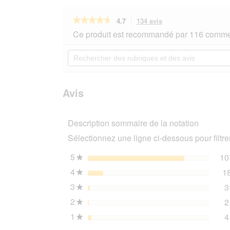
★★★★★
★★★★★
4.7
134 avis
Cette
action
4.7
Ce produit est recommandé par 116 commen
sur
vous
5
redirigera
Rechercher
étoiles.
vers
des
Lire
les
rubriques
les
avis.
et
avis
sur
des
Avis
GOURMET
avis
Gold
Tendres
Description sommaire de la notation
bouchées
4
Sélectionnez une ligne ci-dessous pour filtrer
x
85
g
5
étoiles
10
★
4
étoiles
1
★
3
étoiles
3
★
2
étoiles
2
★
1
étoiles
4
★