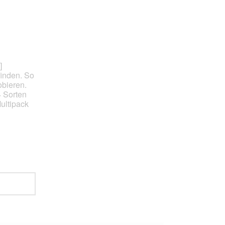
]
finden. So
bieren.
4 Sorten
ultipack