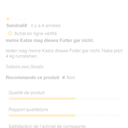
e
sur
d
5
i
a
★★★★★
★★★★★
l
Sandra68
·
il y a 4 années
1
o
sur
Achat en ligne vérifié
*
g
5
meine Katze mag dieses Futter gar nicht.
u
étoiles.
e
leider mag meine Katze dieses Futter gar nicht. Habe jetzt
.
4 kg rumstehen.
Traduire avec Google
Recommande ce produit
✘
Non
Qualité de produit
Qualité
de
Rapport qualité/prix
produit,
3
Rapport
sur
qualité/prix,
Satisfaction de l’animal de compagnie