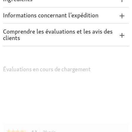
Informations concernant l’expédition
Comprendre les évaluations et les avis des
clients
Évaluations en cours de chargement
★★★★★
★★★★★
4.3
20 avis
Cette