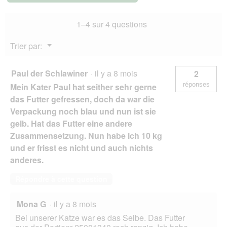
chat
adulte,
1–4 sur 4 questions
volaille
de
campagne
Menu
Trier par:
10
▼
kg
Paul der Schlawiner
·
il y a 8 mois
2
réponses
Mein Kater Paul hat seither sehr gerne
das Futter gefressen, doch da war die
Verpackung noch blau und nun ist sie
gelb. Hat das Futter eine andere
Zusammensetzung. Nun habe ich 10 kg
und er frisst es nicht und auch nichts
anderes.
Répondre à cette question
Mona G
·
il y a 8 mois
Bei unserer Katze war es das Selbe. Das Futter