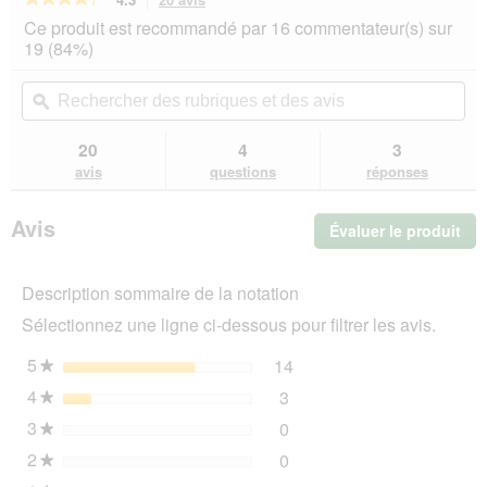
action
4.3
Ce produit est recommandé par 16 commentateur(s) sur
sur
vous
19 (84%)
5
redirigera
étoiles.
vers
Rechercher
Rec
Lire
les
des
ϙ
de
les
avis.
rubriques
rub
avis
sur
et
et
20
4
3
HAPPY
des
de
avis
questions
réponses
CAT
avis
avi
Croquettes
Culinary
Avis
Évaluer le produit
.
pour
chat
Cet
adulte,
act
volaille
Description sommaire de la notation
ent
de
l'o
campagne
Sélectionnez une ligne ci-dessous pour filtrer les avis.
d'u
10
kg
boî
5
étoiles
14
14 avis avec 5 étoiles.
Sélectionnez pour filtrer 
★
de
4
étoiles
3
dia
3 avis avec 4 étoiles.
Sélectionnez pour filtrer l
★
3
étoiles
0
0 avis avec 3 étoiles.
Sélectionnez pour filtrer l
★
2
étoiles
0
0 avis avec 2 étoiles.
Sélectionnez pour filtrer l
★