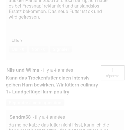
aus der Partienr 25001340 roch ranzig. Ich habe
es bei Fressnapf reklamiert und anstandslos
Ersatz bekommen. Das neue Futter ist ok und
wird gefressen.
Utile ?
Oui ·
0
Non ·
0
Signaler
Nils und Wilma
·
il y a 4 années
1
réponse
Kann das Trockenfutter einen intensiv
gelben Harn bewirken. Wir füttern culinary
1+ Landgeflügel farm poultry
Répondre à cette question
Sandra68
·
il y a 4 années
da meine katze das futter nicht frisst, kann ich die