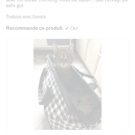
sehr gut
Traduire avec Google
Recommande ce produit
✔
Oui
A
P