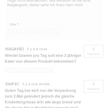
frage nicht beantworten. des weiteren ist sie eine
freigängerin, daher sehe ich ihren harn nicht.
Utile ?
Oui ·
0
Non ·
5
Signaler
HAGAVIEI
·
il y a 8 mois
0
réponses
Wieviel Gramm pro Tag soll eine 3 jähriger
Kater von diesem Produkt bekommen?
Répondre à cette question
Steff 61
·
il y a une année
0
réponses
Guten Tag,hat sich nur die Verpackung
zum 2.Mal geändert jedoch die gleiche
Krokettengrösse drin wie large breed und
die davon blaue Nachfolgeverpackung?