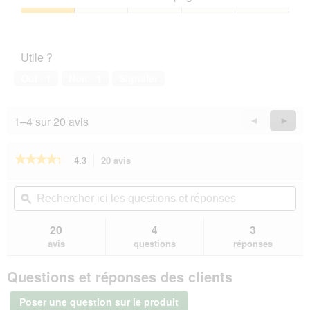
5
3
sur
Satisfaction
5
de
l’animal
Utile ?
de
compagnie,
Oui ·
1
Non ·
1
Signaler
1
sur
5
1–4 sur 20 avis
Précédent
◄
Suiva
►
Reviews
Revie
★★★★★
★★★★★
4.3
20 avis
Cette
action
4.3
sur
vous
Rechercher
Rec
5
redirigera
ici
ϙ
ici
étoiles.
vers
les
les
Lire
les
questions
que
20
4
3
les
avis.
et
et
avis
avis
questions
réponses
sur
réponses
rép
HAPPY
Questions et réponses des clients
CAT
Croquettes
Culinary
Poser une question sur le produit
pour