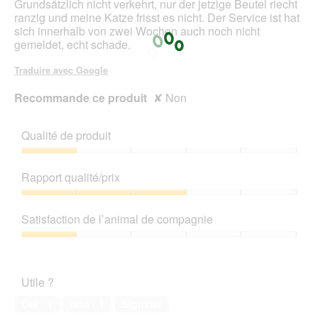
r
Grundsätzlich nicht verkehrt, nur der jetzige Beutel riecht
a
ranzig und meine Katze frisst es nicht. Der Service ist hat
l
sich innerhalb von zwei Wochen auch noch nicht
'
gemeldet, echt schade.
o
u
Traduire avec Google
v
e
Recommande ce produit
✘
Non
r
t
u
Qualité de produit
r
Qualité
e
de
d
Rapport qualité/prix
produit,
'
1
Rapport
u
sur
qualité/prix,
n
Satisfaction de l’animal de compagnie
5
3
e
sur
b
Satisfaction
5
o
de
î
l’animal
Utile ?
t
de
e
compagnie,
Oui ·
1
Non ·
1
Signaler
d
1