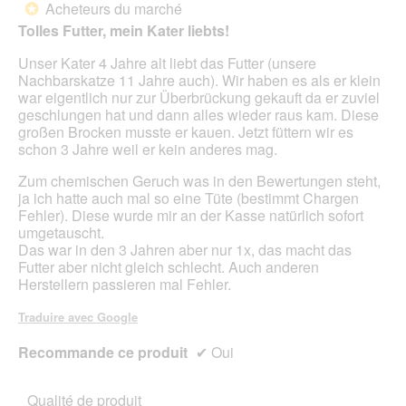
Acheteurs du marché
5.
*
jour
5
le
Tolles Futter, mein Kater liebts!
étoiles.
cont
ci-
Unser Kater 4 Jahre alt liebt das Futter (unsere
des
Nachbarskatze 11 Jahre auch). Wir haben es als er klein
war eigentlich nur zur Überbrückung gekauft da er zuviel
geschlungen hat und dann alles wieder raus kam. Diese
großen Brocken musste er kauen. Jetzt füttern wir es
schon 3 Jahre weil er kein anderes mag.
Zum chemischen Geruch was in den Bewertungen steht,
ja ich hatte auch mal so eine Tüte (bestimmt Chargen
Fehler). Diese wurde mir an der Kasse natürlich sofort
umgetauscht.
Das war in den 3 Jahren aber nur 1x, das macht das
Futter aber nicht gleich schlecht. Auch anderen
Herstellern passieren mal Fehler.
Traduire avec Google
Recommande ce produit
✔
Oui
Qualité de produit