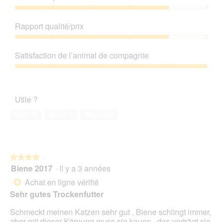
Qualité
de
Rapport qualité/prix
produit,
4
Rapport
sur
qualité/prix,
Satisfaction de l’animal de compagnie
5
4
sur
Satisfaction
5
de
l’animal
Utile ?
de
compagnie,
Oui ·
0
Non ·
1
Signaler
5
sur
5
★★★★★
★★★★★
Biene 2017
·
il y a 3 années
4
sur
Achat en ligne vérifié
*
5
Sehr gutes Trockenfutter
étoiles.
Schmeckt meinen Katzen sehr gut , Biene schlingt immer,
aber mit dieser Körnung muss sie kauen , das verträgt sie