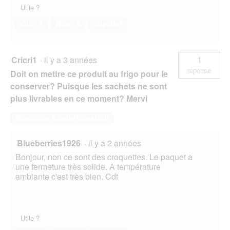
Utile ?
Oui ·
4
Non ·
8
Signaler
Cricri1
·
il y a 3 années
1
réponse
Doit on mettre ce produit au frigo pour le
conserver? Puisque les sachets ne sont
plus livrables en ce moment? Mervi
Répondre à cette question
Blueberries1926
·
il y a 2 années
Bonjour, non ce sont des croquettes. Le paquet a
une fermeture très solide. A température
ambiante c'est très bien. Cdt
Utile ?