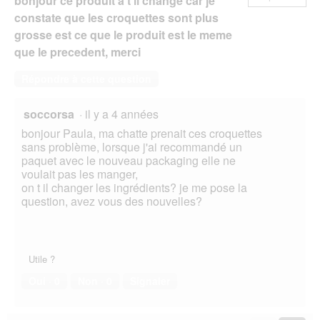
bonjour ce produit a t il change car je
constate que les croquettes sont plus
grosse est ce que le produit est le meme
que le precedent, merci
Répondre à cette question
soccorsa
·
il y a 4 années
bonjour Paula, ma chatte prenait ces croquettes
sans problème, lorsque j'ai recommandé un
paquet avec le nouveau packaging elle ne
voulait pas les manger,
on t il changer les ingrédients? je me pose la
question, avez vous des nouvelles?
Utile ?
Oui ·
0
Non ·
0
Signaler