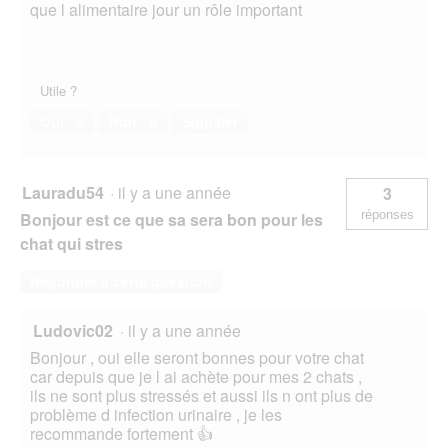
que l alimentaire jour un rôle important
Utile ?
Oui ·
0
Non ·
0
Signaler
Lauradu54
·
il y a une année
3
réponses
Bonjour est ce que sa sera bon pour les
chat qui stres
Répondre à cette question
Ludovic02
·
il y a une année
Bonjour , oui elle seront bonnes pour votre chat
car depuis que je l ai achète pour mes 2 chats ,
ils ne sont plus stressés et aussi ils n ont plus de
problème d infection urinaire , je les
recommande fortement 👍