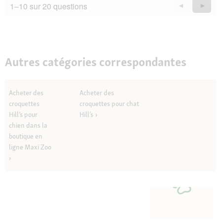
1–10 sur 20 questions
Précédent
◄
Suiva
►
Questions
Quest
Autres catégories correspondantes
Acheter des
Acheter des
croquettes
croquettes pour chat
Hill’s pour
Hill’s
chien dans la
boutique en
ligne Maxi Zoo