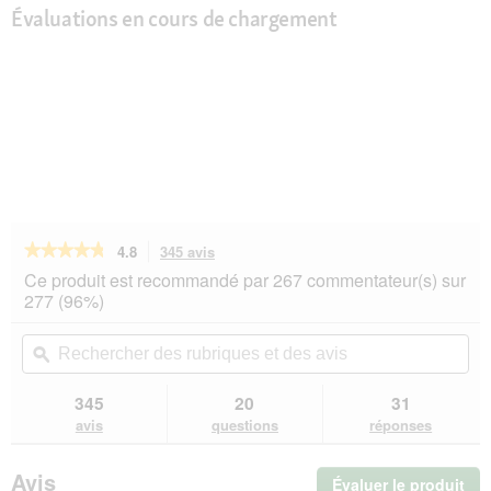
Évaluations en cours de chargement
★★★★★
★★★★★
4.8
345 avis
Cette
action
4.8
Ce produit est recommandé par 267 commentateur(s) sur
sur
vous
277 (96%)
5
redirigera
étoiles.
vers
Rechercher
Rec
Lire
les
des
ϙ
de
les
avis.
rubriques
rub
avis
sur
et
et
345
20
31
Hill's
des
de
avis
questions
réponses
Prescription
avis
avi
Diet
c/d
Avis
Évaluer le produit
.
Urinary