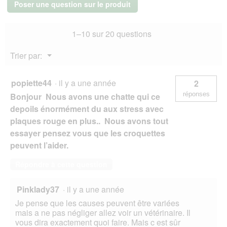
Poser une question sur le produit
Urinary
Stress
Urinary
1–10 sur 20 questions
Care
Poisson
marin
Menu
Trier par:
3
▼
kg
popiette44
·
il y a une année
2
réponses
Bonjour Nous avons une chatte qui ce
depoils énormément du aux stress avec
plaques rouge en plus.. Nous avons tout
essayer pensez vous que les croquettes
peuvent l’aider.
Répondre à cette question
Pinklady37
·
il y a une année
Je pense que les causes peuvent être variées
mais a ne pas négliger allez voir un vétérinaire. Il
vous dira exactement quoi faire. Mais c est sûr