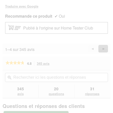
Traduire avec Google
Recommande ce produit
✔
Oui
Publié à l'origine sur Home Tester Club
1–4 sur 345 avis
Précédent
◄
Suiva
►
Reviews
Revie
★★★★★
★★★★★
4.8
345 avis
Cette
action
4.8
sur
vous
Rechercher
Rec
5
redirigera
ici
ϙ
ici
étoiles.
vers
les
les
Lire
les
questions
que
345
20
31
les
avis.
et
et
avis
avis
questions
réponses
sur
réponses
rép
Hill's
Questions et réponses des clients
Prescription
Diet
c/d