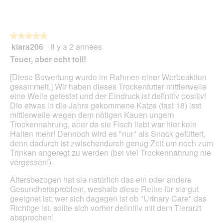
t
e
d
e
★★★★★
★★★★★
d
kiara206
·
il y a 2 années
5
i
sur
Teuer, aber echt toll!
a
5
l
étoiles.
[Diese Bewertung wurde im Rahmen einer Werbeaktion
o
gesammelt.] Wir haben dieses Trockenfutter mittlerweile
g
eine Weile getestet und der Eindruck ist definitiv positiv!
u
Die etwas in die Jahre gekommene Katze (fast 18) isst
e
mittlerweile wegen dem nötigen Kauen ungern
.
Trockennahrung, aber da sie Fisch liebt war hier kein
Halten mehr! Dennoch wird es "nur" als Snack gefüttert,
denn dadurch ist zwischendurch genug Zeit um noch zum
Trinken angeregt zu werden (bei viel Trockennahrung nie
vergessen!).
Altersbezogen hat sie natürlich das ein oder andere
Gesundheitsproblem, weshalb diese Reihe für sie gut
geeignet ist; wer sich dagegen ist ob "Urinary Care" das
Richtige ist, sollte sich vorher definitiv mit dem Tierarzt
absprechen!