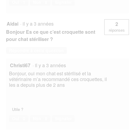
Oui ·
1
Non ·
8
Signaler
Aidai
·
il y a 3 années
2
réponses
Bonjour Es ce que c’est croquette sont
pour chat stériliser ?
Répondre à cette question
Christi67
·
il y a 3 années
Bonjour, oui mon chat est stérilisé et la
vétérinaire m’a recommandé ces croquettes, il
les a depuis plus de 2 ans
Utile ?
Oui ·
0
Non ·
8
Signaler