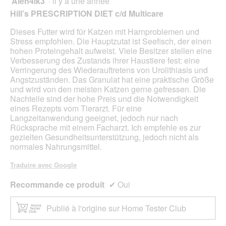
Alen4ik3
·
il y a une année
î
g
'
n
sur
Hill’s PRESCRIPTION DIET c/d Multicare
u
u
e
5
e
n
r
étoiles.
Dieses Futter wird für Katzen mit Harnproblemen und
.
e
a
Stress empfohlen. Die Hauptzutat ist Seefisch, der einen
b
l
hohen Proteingehalt aufweist. Viele Besitzer stellen eine
o
'
Verbesserung des Zustands ihrer Haustiere fest: eine
î
o
Verringerung des Wiederauftretens von Urolithiasis und
t
u
Angstzuständen. Das Granulat hat eine praktische Größe
e
v
und wird von den meisten Katzen gerne gefressen. Die
d
e
Nachteile sind der hohe Preis und die Notwendigkeit
e
r
eines Rezepts vom Tierarzt. Für eine
d
t
Langzeitanwendung geeignet, jedoch nur nach
i
u
Rücksprache mit einem Facharzt. Ich empfehle es zur
a
r
gezielten Gesundheitsunterstützung, jedoch nicht als
l
e
normales Nahrungsmittel.
o
d
g
'
Traduire avec Google
u
u
e
n
Recommande ce produit
✔
Oui
.
e
b
Publié à l'origine sur Home Tester Club
o
î