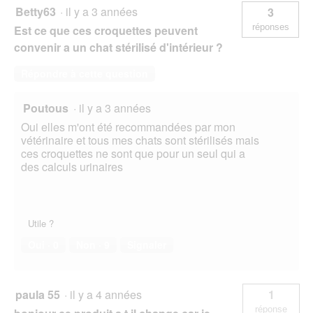
Betty63
·
il y a 3 années
3
réponses
Est ce que ces croquettes peuvent
convenir a un chat stérilisé d'intérieur ?
Répondre à cette question
Poutous
·
il y a 3 années
Oui elles m'ont été recommandées par mon
vétérinaire et tous mes chats sont stérilisés mais
ces croquettes ne sont que pour un seul qui a
des calculs urinaires
Utile ?
Oui ·
0
Non ·
9
Signaler
paula 55
·
il y a 4 années
1
réponse