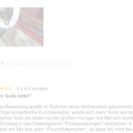
 ?
Oui ·
0
Non ·
0
Signaler
·
il y a 5 années
★★★
★★★
r Soße bitte!"
se Bewertung wurde im Rahmen einer Werbeaktion gesammelt.
hrige europäische Kurzhaarkatze, würde sich mehr Soße wüns
s.
kchen frisst sie leider nur bei großem Hunger. Als Mensch würd
Einstieg in das Diätprogramm "Probepackungen" wünschen, d.
piel ein Mix aus allen "Feuchtfuttersorten", so dass ich mich bei