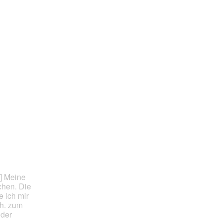
] Meine
chen. Die
e ich mir
h. zum
 der