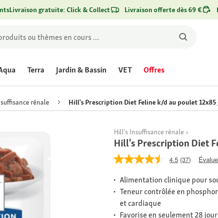
nts
Livraison gratuite: Click & Collect
Livraison offerte dès 69 €
Aqua
Terra
Jardin & Bassin
VET
Offres
nsuffisance rénale
Hill's Prescription Diet Feline k/d au poulet 12x85
Hill's Insuffisance rénale
Hill's Prescription Diet 
4.5
(37)
Évaluer
Alimentation clinique pour sout
Teneur contrôlée en phosphore
et cardiaque
Favorise en seulement 28 jours