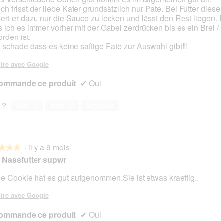
ch frisst der liebe Kater grundsätzlich nur Pate. Bei Futter dieser
iert er dazu nur die Sauce zu lecken und lässt den Rest liegen
 ich es immer vorher mit der Gabel zerdrücken bis es ein Brei /
rden ist.
 schade dass es keine saftige Pate zur Auswahl gibt!!!
ire avec Google
ommande ce produit
✔
Oui
 ?
Oui ·
5
Non ·
0
Signaler
·
il y a 9 mois
★★★
★★★
s Nassfutter supwr
e Cookie hat es gut aufgenommen.Sie ist etwas kraeftig..
s.
ire avec Google
ommande ce produit
✔
Oui