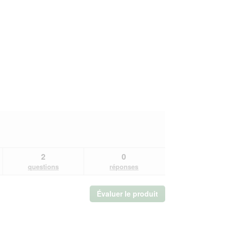
2
0
questions
réponses
Évaluer le produit
.
Cette
action
entraînera