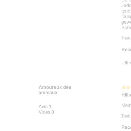
Jedo
tend
muss
gewo
Sehr
Tradu
Rec
Utile
Amoureux des
★★
★★
animaux
5
Hill
sur
Mein
5
Avis
1
étoile
Votes
0
Tradu
Rec