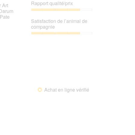
de
Rapport qualité/prix
 Art
produit,
. Darum
4
Rapport
 Pate
sur
qualité/prix,
Satisfaction de l’animal de
5
4
compagnie
sur
5
Satisfaction
de
l’animal
de
compagnie,
4
sur
5
Achat en ligne vérifié
*