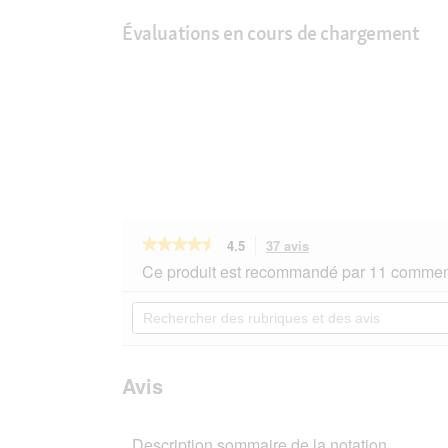
Évaluations en cours de chargement
★★★★★
★★★★★
4.5
37 avis
Cette
action
4.5
Ce produit est recommandé par 11 comment
sur
vous
5
redirigera
Rechercher
étoiles.
vers
des
Lire
les
rubriques
les
avis.
et
avis
sur
des
Avis
Hill's
avis
Prescription
Diet
Description sommaire de la notation
Feline