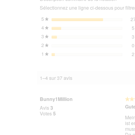
k/d
Sélectionnez une ligne ci-dessous pour filtrer
au
poulet
12x85
5
étoiles
2
★
g
4
étoiles
5
★
3
étoiles
3
★
2
étoiles
0
★
1
étoiles
2
★
1–4 sur 37 avis
Bunny1Million
★★
★★
4
Gut
Avis
3
sur
Votes
5
Mein
5
ist 
étoile
muss
Da e