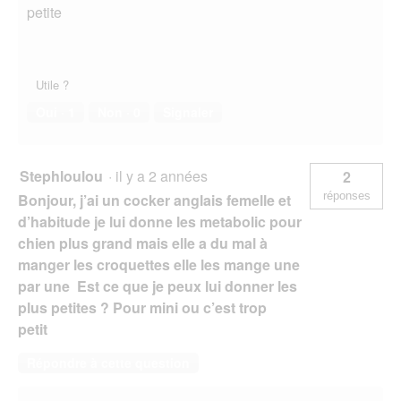
petite
Utile ?
Oui ·
1
Non ·
0
Signaler
Stephloulou
·
il y a 2 années
2
réponses
Bonjour, j’ai un cocker anglais femelle et
d’habitude je lui donne les metabolic pour
chien plus grand mais elle a du mal à
manger les croquettes elle les mange une
par une Est ce que je peux lui donner les
plus petites ? Pour mini ou c’est trop
petit
Répondre à cette question