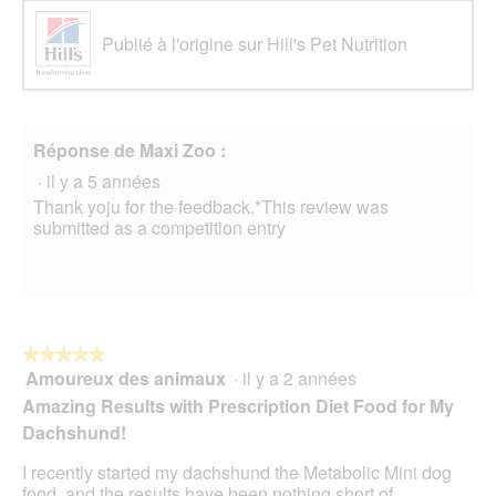
Publié à l'origine sur Hill's Pet Nutrition
Réponse de Maxi Zoo :
·
il y a 5 années
Thank yoju for the feedback.*This review was
submitted as a competition entry
★★★★★
★★★★★
Amoureux des animaux
·
il y a 2 années
5
sur
Amazing Results with Prescription Diet Food for My
5
Dachshund!
étoiles.
I recently started my dachshund the Metabolic Mini dog
food, and the results have been nothing short of