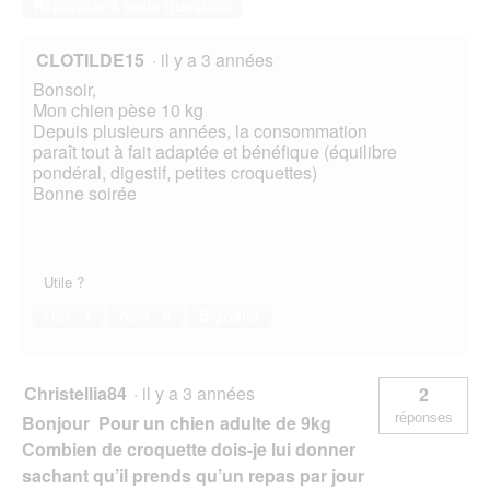
Répondre à cette question
CLOTILDE15
·
il y a 3 années
Bonsoir,
Mon chien pèse 10 kg
Depuis plusieurs années, la consommation
paraît tout à fait adaptée et bénéfique (équilibre
pondéral, digestif, petites croquettes)
Bonne soirée
Utile ?
Oui ·
1
Non ·
0
Signaler
Christellia84
·
il y a 3 années
2
réponses
Bonjour Pour un chien adulte de 9kg
Combien de croquette dois-je lui donner
sachant qu’il prends qu’un repas par jour