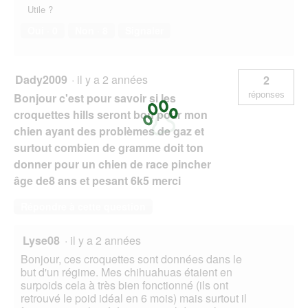
Utile ?
Oui ·
0
Non ·
8
Signaler
Dady2009
·
il y a 2 années
2
réponses
Bonjour c'est pour savoir si les
croquettes hills seront bon pour mon
chien ayant des problèmes de gaz et
surtout combien de gramme doit ton
donner pour un chien de race pincher
âge de8 ans et pesant 6k5 merci
Répondre à cette question
Lyse08
·
il y a 2 années
Bonjour, ces croquettes sont données dans le
but d'un régime. Mes chihuahuas étaient en
surpoids cela à très bien fonctionné (ils ont
retrouvé le poid idéal en 6 mois) mais surtout il