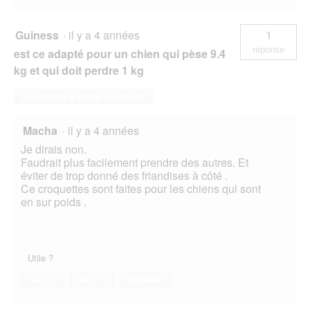
Guiness
·
il y a 4 années
1
réponse
est ce adapté pour un chien qui pèse 9.4
kg et qui doit perdre 1 kg
Répondre à cette question
Macha
·
il y a 4 années
Je dirais non.
Faudrait plus facilement prendre des autres. Et
éviter de trop donné des friandises à côté .
Ce croquettes sont faites pour les chiens qui sont
en sur poids .
Utile ?
Oui ·
0
Non ·
0
Signaler