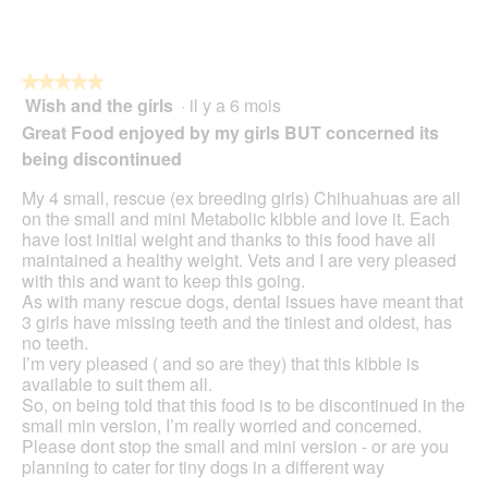
★★★★★
★★★★★
Wish and the girls
·
il y a 6 mois
5
sur
Great Food enjoyed by my girls BUT concerned its
5
being discontinued
étoiles.
My 4 small, rescue (ex breeding girls) Chihuahuas are all
on the small and mini Metabolic kibble and love it. Each
have lost initial weight and thanks to this food have all
maintained a healthy weight. Vets and I are very pleased
with this and want to keep this going.
As with many rescue dogs, dental issues have meant that
3 girls have missing teeth and the tiniest and oldest, has
no teeth.
I’m very pleased ( and so are they) that this kibble is
available to suit them all.
So, on being told that this food is to be discontinued in the
small min version, I’m really worried and concerned.
Please dont stop the small and mini version - or are you
planning to cater for tiny dogs in a different way