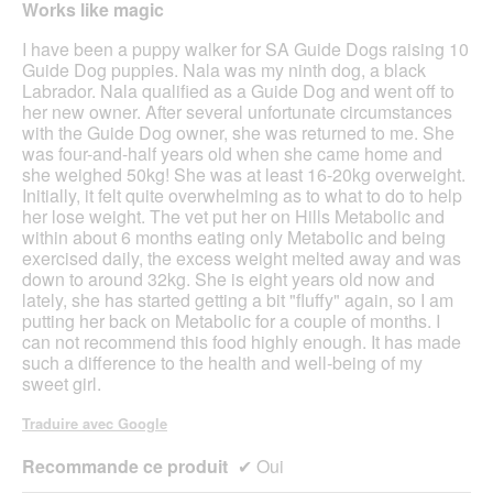
Works like magic
5
étoiles.
I have been a puppy walker for SA Guide Dogs raising 10
Guide Dog puppies. Nala was my ninth dog, a black
Labrador. Nala qualified as a Guide Dog and went off to
her new owner. After several unfortunate circumstances
with the Guide Dog owner, she was returned to me. She
was four-and-half years old when she came home and
she weighed 50kg! She was at least 16-20kg overweight.
Initially, it felt quite overwhelming as to what to do to help
her lose weight. The vet put her on Hills Metabolic and
within about 6 months eating only Metabolic and being
exercised daily, the excess weight melted away and was
down to around 32kg. She is eight years old now and
lately, she has started getting a bit "fluffy" again, so I am
putting her back on Metabolic for a couple of months. I
can not recommend this food highly enough. It has made
such a difference to the health and well-being of my
sweet girl.
Traduire avec Google
Recommande ce produit
✔
Oui