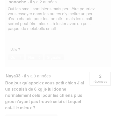
nonoche
·
il y a 2 années
Oui les small sont biens mais peut-être pourriez
vous essayer dans les autres d'y mettre un peu
d'eau chaude pour les ramolir... mais les small
seront peut-être mieux... à tester avec un petit
paquet de metabolic small
Utile ?
Oui ·
1
Non ·
0
Signaler
Naya33
·
il y a 3 années
2
réponses
Bonjour qu'appelez vous petit chien J'ai
un scottish de 8 kg je lui donne
normalement celui pour les chiens plus
gros n'ayant pas trouvé celui ci Lequel
est-il le mieux ?