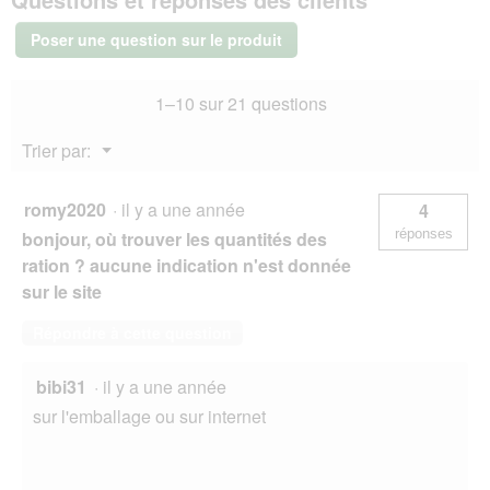
Diet
Metabolic
Poser une question sur le produit
Weight
Management
Mini
1–10 sur 21 questions
au
poulet
6
Menu
Trier par:
kg
▼
romy2020
·
il y a une année
4
réponses
bonjour, où trouver les quantités des
ration ? aucune indication n'est donnée
sur le site
Répondre à cette question
bibi31
·
il y a une année
sur l'emballage ou sur internet