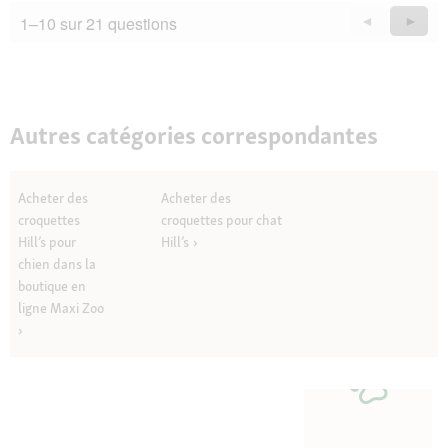
1–10 sur 21 questions
Précédent
◄
Suiva
►
Questions
Quest
Autres catégories correspondantes
Acheter des
Acheter des
croquettes
croquettes pour chat
Hill’s pour
Hill’s
chien dans la
boutique en
ligne Maxi Zoo