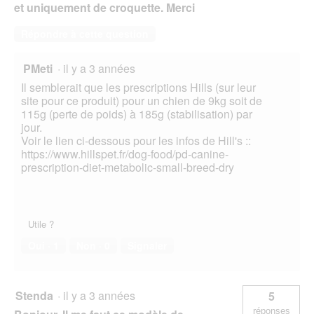
et uniquement de croquette. Merci
Répondre à cette question
PMeti
·
il y a 3 années
Il semblerait que les prescriptions Hills (sur leur
site pour ce produit) pour un chien de 9kg soit de
115g (perte de poids) à 185g (stabilisation) par
jour.
Voir le lien ci-dessous pour les infos de Hill's ::
https://www.hillspet.fr/dog-food/pd-canine-
prescription-diet-metabolic-small-breed-dry
Utile ?
Oui ·
1
Non ·
0
Signaler
Stenda
·
il y a 3 années
5
réponses