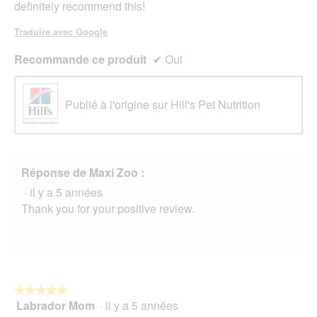
definitely recommend this!
Traduire avec Google
Recommande ce produit
✔
Oui
Publié à l'origine sur Hill's Pet Nutrition
Réponse de Maxi Zoo :
·
il y a 5 années
Thank you for your positive review.
★★★★★
★★★★★
Labrador Mom
·
il y a 5 années
5
sur