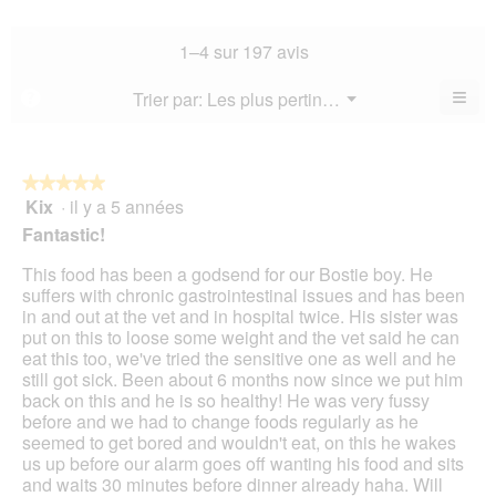
la
de
4.7
la
not
co
sur
not
mo
La
1–4 sur 197 avis
5.
mo
est
val
est
4.7
de
≡
Menu
Trier par:
Les plus pertinents
?
4.3
▼
sur
la
Cliq
sur
5.
not
sur
5.
le
mo
bou
est
suiv
★★★★★
★★★★★
4.8
pour
Kix
·
il y a 5 années
5
mett
sur
sur
à
Fantastic!
5.
jour
5
le
étoiles.
This food has been a godsend for our Bostie boy. He
cont
ci-
suffers with chronic gastrointestinal issues and has been
des
in and out at the vet and in hospital twice. His sister was
put on this to loose some weight and the vet said he can
eat this too, we've tried the sensitive one as well and he
still got sick. Been about 6 months now since we put him
back on this and he is so healthy! He was very fussy
before and we had to change foods regularly as he
seemed to get bored and wouldn't eat, on this he wakes
us up before our alarm goes off wanting his food and sits
and waits 30 minutes before dinner already haha. Will