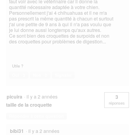
faut voir avec le vétérinaire car il donne la
quantité nécessaire adaptée à votre chien.
Personnellement j'ai 4 chihuahuas et il ne m'a
pas prescrit la même quantité à chacun et surtout
j'ai une petite de 9 ans à qui il n'a pas voulu que
je lui donne aussi longtemps qu'aux autres.
Ce sont bien des croquettes de surpoids et non
des croquettes pour problèmes de digestion...
Utile ?
Oui ·
2
Non ·
0
Signaler
picuira
·
il y a 2 années
3
réponses
taille de la croquette
Répondre à cette question
bibi31
·
il y a 2 années