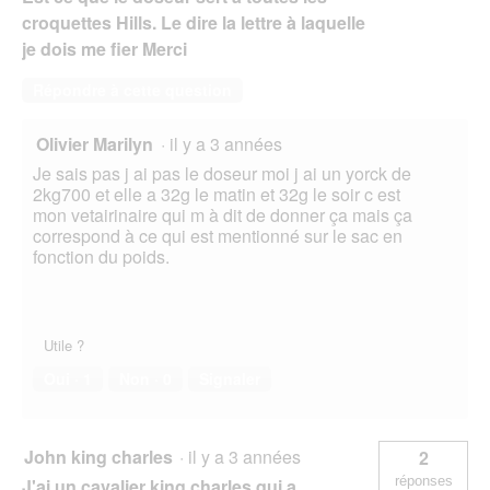
croquettes Hills. Le dire la lettre à laquelle
je dois me fier Merci
Répondre à cette question
Olivier Marilyn
·
il y a 3 années
Je sais pas j ai pas le doseur moi j ai un yorck de
2kg700 et elle a 32g le matin et 32g le soir c est
mon vetairinaire qui m à dit de donner ça mais ça
correspond à ce qui est mentionné sur le sac en
fonction du poids.
Utile ?
Oui ·
1
Non ·
0
Signaler
John king charles
·
il y a 3 années
2
réponses
J'ai un cavalier king charles qui a