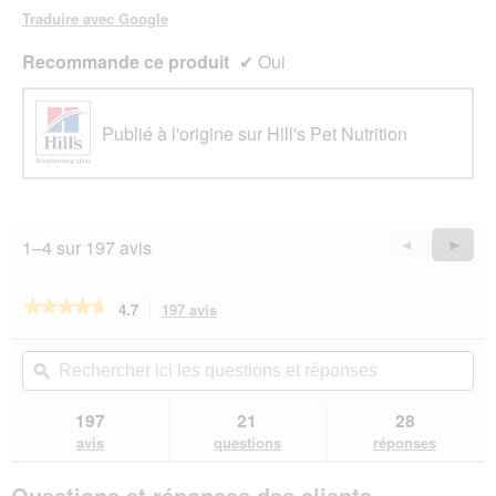
Traduire avec Google
Recommande ce produit
✔
Oui
Publié à l'origine sur Hill's Pet Nutrition
1–4 sur 197 avis
Précédent
◄
Suiva
►
Reviews
Revie
★★★★★
★★★★★
4.7
197 avis
Cette
action
4.7
sur
vous
Rechercher
Rec
5
redirigera
ici
ϙ
ici
étoiles.
vers
les
les
Lire
les
questions
que
197
21
28
les
avis.
et
et
avis
avis
questions
réponses
sur
réponses
rép
Hill's
Questions et réponses des clients
Prescription