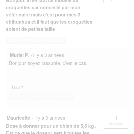
Bonjour, Il me faut ce modèle de
croquettes car conseillé par mon
vétérinaire mais c’est pour mes 3
chihuahua et il faut que les croquettes
soient de petites taille
Répondre à cette question
Muriel P.
·
il y a 3 années
Bonjour, soyez rassurée, c’est le cas.
Utile ?
Oui ·
1
Non ·
0
Signaler
Mauricette
·
il y a 3 années
1
réponse
Dose à donner pour un chien de 5,5 kg .
Est ce que le doseur sert à toutes les