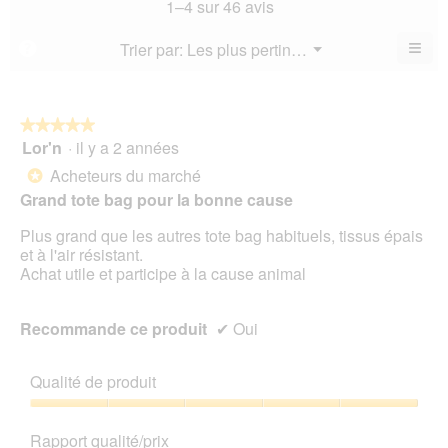
mo
La
1–4 sur 46 avis
5.
mo
est
val
est
4.9
de
≡
Menu
Trier par:
Les plus pertinents
?
4.9
▼
sur
la
Cliq
sur
5.
not
sur
5.
le
mo
bou
est
suiv
★★★★★
★★★★★
4.9
pour
Lor'n
·
il y a 2 années
5
mett
sur
sur
à
Acheteurs du marché
5.
*
jour
5
le
Grand tote bag pour la bonne cause
étoiles.
cont
ci-
Plus grand que les autres tote bag habituels, tissus épais
des
et à l'air résistant.
Achat utile et participe à la cause animal
Recommande ce produit
✔
Oui
Qualité de produit
Qualité
de
Rapport qualité/prix