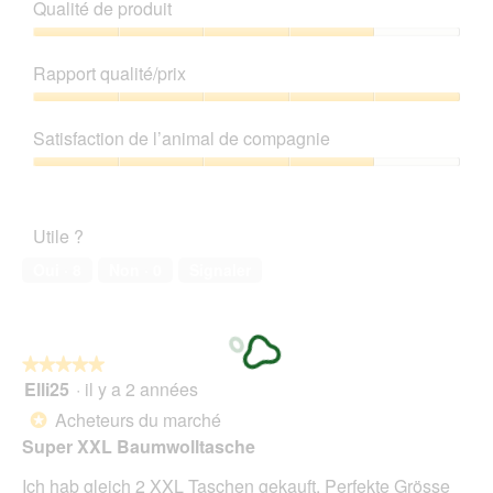
Qualité de produit
Qualité
de
Rapport qualité/prix
produit,
4
Rapport
sur
qualité/prix,
Satisfaction de l’animal de compagnie
5
5
sur
Satisfaction
5
de
l’animal
Utile ?
de
compagnie,
Oui ·
8
Non ·
0
Signaler
4
sur
5
★★★★★
★★★★★
Elli25
·
il y a 2 années
5
sur
Acheteurs du marché
*
5
Super XXL Baumwolltasche
étoiles.
Ich hab gleich 2 XXL Taschen gekauft. Perfekte Grösse