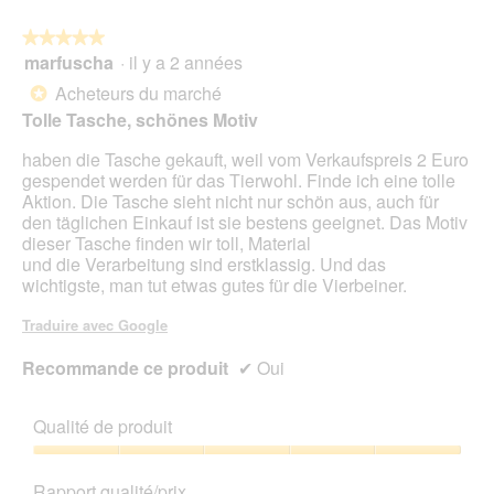
★★★★★
★★★★★
marfuscha
·
il y a 2 années
5
sur
Acheteurs du marché
*
5
Tolle Tasche, schönes Motiv
étoiles.
haben die Tasche gekauft, weil vom Verkaufspreis 2 Euro
gespendet werden für das Tierwohl. Finde ich eine tolle
Aktion. Die Tasche sieht nicht nur schön aus, auch für
den täglichen Einkauf ist sie bestens geeignet. Das Motiv
dieser Tasche finden wir toll, Material
und die Verarbeitung sind erstklassig. Und das
wichtigste, man tut etwas gutes für die Vierbeiner.
Traduire avec Google
Recommande ce produit
✔
Oui
Qualité de produit
Qualité
de
Rapport qualité/prix