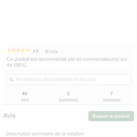
★★★★★
★★★★★
4.9
46 avis
Cette
action
4.9
Ce produit est recommandé par 43 commentateur(s) sur
sur
vous
44 (98%)
5
redirigera
étoiles.
vers
Rechercher
Rec
Lire
les
des
ϙ
de
les
avis.
rubriques
rub
avis
sur
et
et
46
2
7
Maxi
des
de
avis
questions
réponses
Zoo
avis
avi
Together
for
Avis
Évaluer le produit
.
Pets
Sac
Cet
act
Description sommaire de la notation
ent