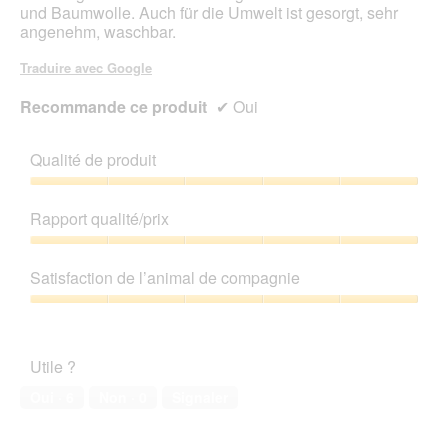
und Baumwolle. Auch für die Umwelt ist gesorgt, sehr
angenehm, waschbar.
Traduire avec Google
Recommande ce produit
✔
Oui
Qualité de produit
Qualité
de
Rapport qualité/prix
produit,
5
Rapport
sur
qualité/prix,
Satisfaction de l’animal de compagnie
5
5
sur
Satisfaction
5
de
l’animal
Utile ?
de
compagnie,
Oui ·
6
Non ·
0
Signaler
5
sur
5