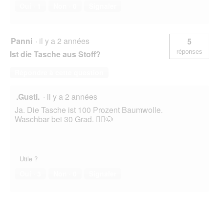
Oui ·
1
Non ·
0
Signaler
Panni
·
il y a 2 années
5
réponses
Ist die Tasche aus Stoff?
Répondre à cette question
.Gusti.
·
il y a 2 années
Ja. Die Tasche ist 100 Prozent Baumwolle.
Waschbar bei 30 Grad. 🙋‍♀️🐶
Utile ?
Oui ·
3
Non ·
0
Signaler