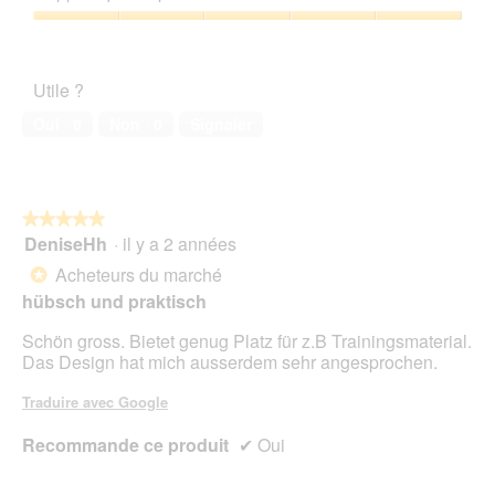
produit,
5
Rapport
sur
qualité/prix,
5
5
Utile ?
sur
5
Oui ·
8
Non ·
0
Signaler
★★★★★
★★★★★
DeniseHh
·
il y a 2 années
5
sur
Acheteurs du marché
*
5
hübsch und praktisch
étoiles.
Schön gross. Bietet genug Platz für z.B Trainingsmaterial.
Das Design hat mich ausserdem sehr angesprochen.
Traduire avec Google
Recommande ce produit
✔
Oui