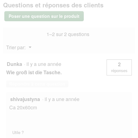
Questions et réponses des clients
Zoo
Together
for
Poser une question sur le produit
Pets
Sac
1–2 sur 2 questions
Menu
Trier par:
▼
Dunka
·
il y a une année
2
réponses
Wie groß ist die Tasche.
Répondre à cette question
shivajustyna
·
il y a une année
Ca 20x60cm
Utile ?