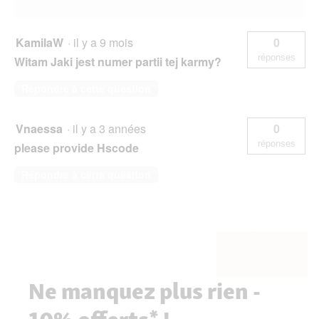
KamilaW
·
il y a 9 mois
0
réponses
Witam Jaki jest numer partii tej karmy?
Répondre à cette question
Vnaessa
·
il y a 3 années
0
réponses
please provide Hscode
Répondre à cette question
Ne manquez plus rien -