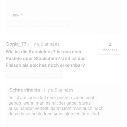
l
o
g
Utile ?
u
e
Oui ·
0
Non ·
0
Signaler
.
Sonia_77
·
il y a 5 années
2
réponses
Wie ist die Konsistenz? Ist das eher
Pastete oder Stückchen? Und ist das
Fleisch als solches noch erkennbar?
Répondre à cette question
Schnurrinelda
·
il y a 5 années
es ist auf jeden fall eher pastete, aber feucht
genug. wenn man es mit der gabel etwas
auseinander verteilt, dann sieht man auch noch,
dass da verschiedene konsistenzen drin sind.