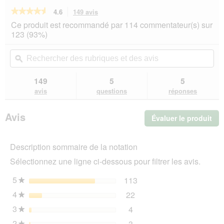
★★★★★
★★★★★
4.6
149 avis
Cette
action
4.6
Ce produit est recommandé par 114 commentateur(s) sur
sur
vous
123 (93%)
5
redirigera
étoiles.
vers
Rechercher
Rec
Lire
les
des
ϙ
de
les
avis.
rubriques
rub
avis
sur
et
et
149
5
5
MjAMjAM
des
de
avis
questions
réponses
nourriture
avis
avi
humide
pour
Avis
Évaluer le produit
.
chat
adulte,
Cet
Quetschie,
act
avec
Description sommaire de la notation
ent
cœurs
l'o
12x125
Sélectionnez une ligne ci-dessous pour filtrer les avis.
d'u
g
boî
5
étoiles
113
113 avis avec 5 étoiles.
Sélectionnez pour filtrer 
★
de
4
étoiles
22
dia
22 avis avec 4 étoiles.
Sélectionnez pour filtrer 
★
3
étoiles
4
4 avis avec 3 étoiles.
Sélectionnez pour filtrer l
★
2
étoiles
3
★