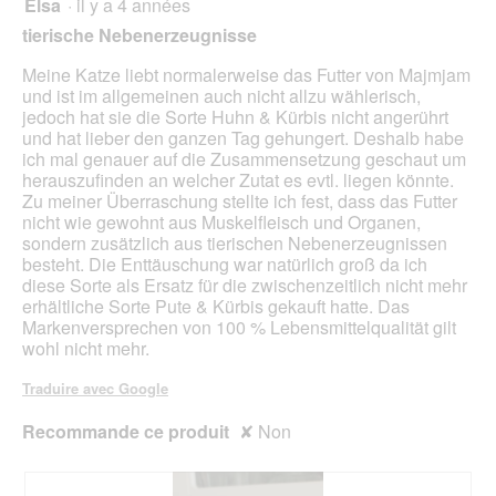
Elsa
·
il y a 4 années
1
mett
sur
sur
à
tierische Nebenerzeugnisse
5.
jour
5
le
étoiles.
Meine Katze liebt normalerweise das Futter von Majmjam
cont
ci-
und ist im allgemeinen auch nicht allzu wählerisch,
des
jedoch hat sie die Sorte Huhn & Kürbis nicht angerührt
und hat lieber den ganzen Tag gehungert. Deshalb habe
ich mal genauer auf die Zusammensetzung geschaut um
herauszufinden an welcher Zutat es evtl. liegen könnte.
Zu meiner Überraschung stellte ich fest, dass das Futter
nicht wie gewohnt aus Muskelfleisch und Organen,
sondern zusätzlich aus tierischen Nebenerzeugnissen
besteht. Die Enttäuschung war natürlich groß da ich
diese Sorte als Ersatz für die zwischenzeitlich nicht mehr
erhältliche Sorte Pute & Kürbis gekauft hatte. Das
Markenversprechen von 100 % Lebensmittelqualität gilt
wohl nicht mehr.
Traduire avec Google
Recommande ce produit
✘
Non