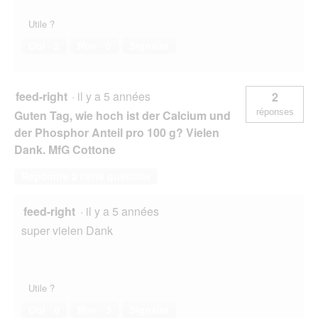
Utile ?
Oui ·
2
Non ·
0
Signaler
feed-right
·
il y a 5 années
2
réponses
Guten Tag, wie hoch ist der Calcium und
der Phosphor Anteil pro 100 g? Vielen
Dank. MfG Cottone
Répondre à cette question
feed-right
·
il y a 5 années
super vielen Dank
Utile ?
Oui ·
0
Non ·
3
Signaler