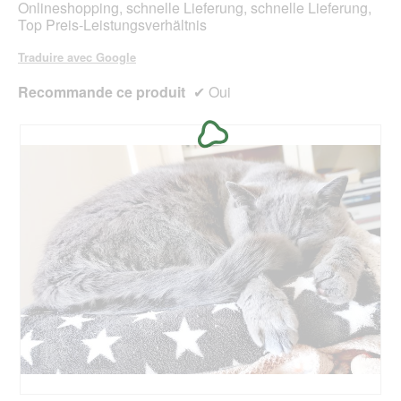
Onlineshopping, schnelle Lieferung, schnelle Lieferung,
'
Top Preis-Leistungsverhältnis
o
u
Traduire avec Google
v
e
Recommande ce produit
✔
Oui
r
t
u
r
e
d
'
u
n
e
b
o
î
t
e
d
e
d