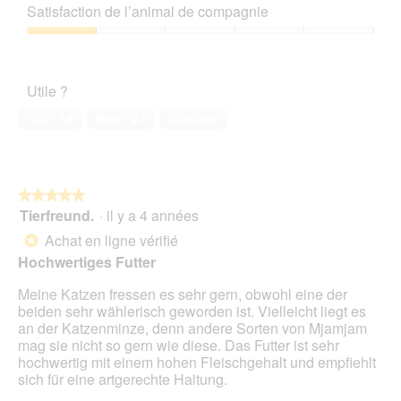
sur
qualité/prix,
d
e
Satisfaction de l’animal de compagnie
5
1
e
a
sur
Satisfaction
r
c
5
de
V
t
l’animal
e
i
Utile ?
de
r
o
compagnie,
p
n
Oui ·
19
Non ·
27
Signaler
1
a
e
sur
c
n
5
k
t
u
r
★★★★★
★★★★★
n
a
Tierfreund.
·
il y a 4 années
g
î
5
-
n
sur
Achat en ligne vérifié
*
Z
e
5
Hochwertiges Futter
u
r
étoiles.
s
a
Meine Katzen fressen es sehr gern, obwohl eine der
a
l
beiden sehr wählerisch geworden ist. Vielleicht liegt es
m
'
an der Katzenminze, denn andere Sorten von Mjamjam
m
o
mag sie nicht so gern wie diese. Das Futter ist sehr
e
u
hochwertig mit einem hohen Fleischgehalt und empfiehlt
n
v
sich für eine artgerechte Haltung.
s
e