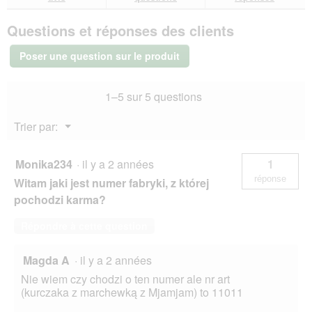
sur
réponses
rép
u
MjAMjAM
v
Questions et réponses des clients
nourriture
e
humide
r
pour
Poser une question sur le produit
chat
t
adulte,
u
Quetschie,
r
1–5 sur 5 questions
avec
e
cœurs
d
12x125
Menu
Trier par:
g
'
▼
u
n
Monika234
·
il y a 2 années
1
e
réponse
Witam jaki jest numer fabryki, z której
b
o
pochodzi karma?
î
t
Répondre à cette question
e
d
Magda A
·
il y a 2 années
e
d
Nie wiem czy chodzi o ten numer ale nr art
i
(kurczaka z marchewką z Mjamjam) to 11011
a