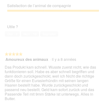
a
t
sur
qualité/prix,
p
e
Satisfaction de l’animal de compagnie
5
5
h
a
sur
Satisfaction
o
c
5
de
t
t
l’animal
o
i
Utile ?
de
1
o
compagnie,
.
n
Oui ·
2
Non ·
16
Signaler
5
e
sur
n
5
t
r
★★★★★
★★★★★
a
Amoureux des animaux
·
il y a 8 années
î
5
n
sur
Das Produkt kam schnell. Wusste zuerst nicht, wie das
e
5
funktionieren soll. Habe es aber schnell begriffen und
r
étoiles.
dann doch zurückgeschickt, weil ich Nicht die richtige
a
Größe für einen Eurasierhündin mit seinen langen
l
Haaren bestellt habe. Wurde zurückgeschickt und
'
passend neu bestellt. Geld kam sofort zurück und das
o
Passende Teil mit 9mm Stärke ist unterwegs. Alles in
u
Butter.
v
e