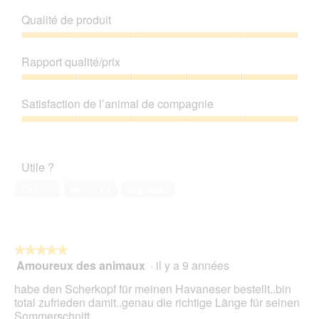
u
e
Qualité de produit
.
Qualité
de
Rapport qualité/prix
produit,
5
Rapport
sur
qualité/prix,
Satisfaction de l’animal de compagnie
5
5
sur
Satisfaction
5
de
l’animal
Utile ?
de
compagnie,
Oui ·
0
Non ·
10
Signaler
5
sur
5
★★★★★
★★★★★
Amoureux des animaux
·
il y a 9 années
5
sur
habe den Scherkopf für meinen Havaneser bestellt..bin
5
total zufrieden damit..genau die richtige Länge für seinen
étoiles.
Sommerschnitt