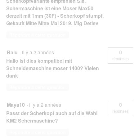
Scherkopfvariante empfehlen Sie.
Schermaschine ist eine Moser Max50
derzeit mit 1mm (30F) - Scherkopf stumpf.
Gekauft Mitte Mitte Mai 2019. Mfg Detlev
Répondre à cette question
Ralu
·
il y a 2 années
0
réponses
Hallo Ist dies kompatibel mit
Schneidemaschine moser 1400? Vielen
dank
Répondre à cette question
Maya10
·
il y a 2 années
0
réponses
Passt der Scherkopf auch auf die Wahl
KM2 Schermaschine?
Répondre à cette question