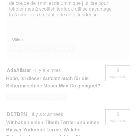
de coupe de 1mm et de 3mm que j utilise pour
toileter mes 2 scottish terrier. J utilise davantage
la 3 mm. Très satisfaite de cette tondeuse.
Utile ?
Oui ·
0
Non ·
9
Signaler
AdaAllstar
·
il y a 9 mois
0
réponses
Hallo, ist dieser Aufsatz auch für die
Schermaschine Moser Max Go geeignet?
Répondre à cette question
DETBRU
·
il y a 2 années
0
réponses
Wir haben einen Tibeth Terrier und einen
Biewer Yorkshire Terrier. Welche