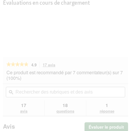
Évaluations en cours de chargement
★★★★★
★★★★★
4.9
17 avis
Cette
action
4.9
Ce produit est recommandé par 7 commentateur(s) sur 7
sur
vous
(100%)
5
redirigera
étoiles.
vers
Rechercher
Rec
Lire
les
des
ϙ
de
les
avis.
rubriques
rub
avis
sur
et
et
17
18
1
Moser
des
de
avis
questions
réponse
Star
avis
avi
Blade
pour
Avis
Évaluer le produit
.
Max45/Max50
7