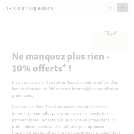
1–10 sur 18 questions
Précédent
◄
Suiva
►
Questions
Quest
Ne manquez plus rien -
10% offerts* !
Inscrivez-vous à la Newsletter Maxi Zoo pour bénéficier d’un
bon de réduction de
10%
et rester informé(e) de nos offres et
promotions.
J’accepte que Maxi Zoo et ses partenaires utilisent mes
données personnelles pour m’envoyer des newsletters
personnalisées, j’accepte qu’elles soient collectées dans un
profil utilisateur centralisé et utilisées pour optimiser
(personnaliser) les offres. D’autres spécificités découlent de la