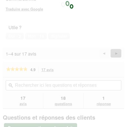
Traduire avec Google
Utile ?
Oui ·
2
Non ·
16
Signaler
1–4 sur 17 avis
Précédent
◄
Suiva
►
Reviews
Revie
★★★★★
★★★★★
4.9
17 avis
Cette
action
4.9
sur
vous
Rechercher
Rec
5
redirigera
ici
ϙ
ici
étoiles.
vers
les
les
Lire
les
questions
que
17
18
1
les
avis.
et
et
avis
avis
questions
réponse
sur
réponses
rép
Moser
Questions et réponses des clients
Star
Blade
pour