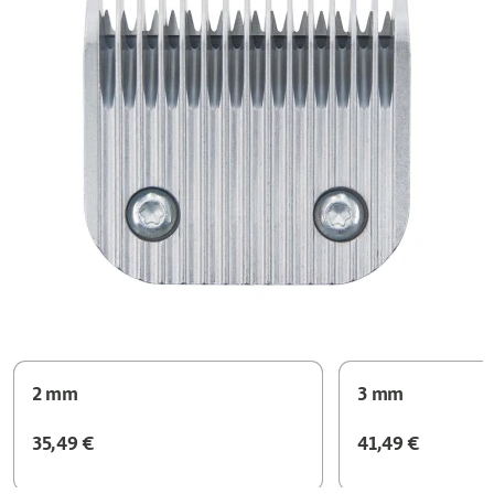
2 mm
3 mm
35,49 €
41,49 €