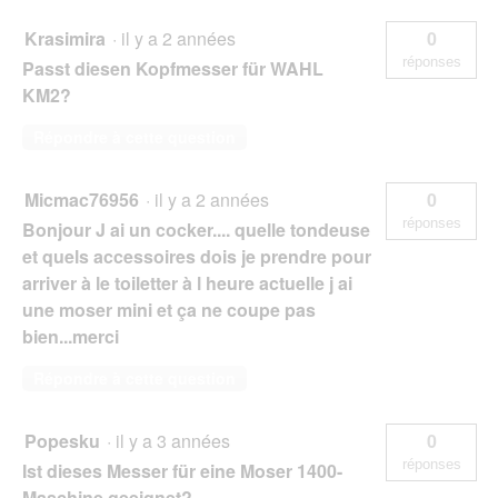
Krasimira
·
il y a 2 années
0
réponses
Passt diesen Kopfmesser für WAHL
KM2?
Répondre à cette question
Micmac76956
·
il y a 2 années
0
réponses
Bonjour J ai un cocker.... quelle tondeuse
et quels accessoires dois je prendre pour
arriver à le toiletter à l heure actuelle j ai
une moser mini et ça ne coupe pas
bien...merci
Répondre à cette question
Popesku
·
il y a 3 années
0
réponses
Ist dieses Messer für eine Moser 1400-
Maschine geeignet?