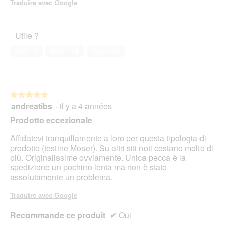
Traduire avec Google
r
t
u
Utile ?
r
e
Oui ·
0
Non ·
18
Signaler
d
'
u
n
e
★★★★★
★★★★★
b
andreatibs
·
il y a 4 années
5
o
sur
Prodotto eccezionale
î
5
t
étoiles.
Affidatevi tranquillamente a loro per questa tipologia di
e
prodotto (testine Moser). Su altri siti noti costano molto di
d
più. Originalissime ovviamente. Unica pecca è la
e
spedizione un pochino lenta ma non è stato
d
assolutamente un problema.
i
a
Traduire avec Google
l
o
Recommande ce produit
✔
Oui
g