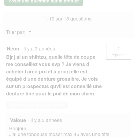
Poser une question sur le produit
Max45/Max50
7
mm
1–10 sur 18 questions
Menu
Trier par:
▼
Neon
·
il y a 3 années
1
réponse
Bjr j ai un shihtzu, quelle tête de coupe
me conseillez vous svp ? Je viens d
acheter l arco pro et à priori elle est
équipé d une denture grossière. Je vois
sur un prospectus quvil est conseillé une
denture fine pour le poil de mon chien
Répondre à cette question
Valoue
·
il y a 3 années
Bonjour
J'ai une tondeuse moser max 45 avec une tête