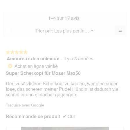
est
de
la
de
4.9
la
not
co
sur
not
mo
La
1–4 sur 17 avis
5.
mo
est
val
est
4.9
de
≡
Menu
Trier par:
Les plus pertinents
?
4.9
▼
sur
la
Cliq
sur
5.
not
sur
5.
le
mo
bou
est
suiv
★★★★★
★★★★★
4.9
pour
Amoureux des animaux
·
il y a 3 années
5
mett
sur
sur
à
Achat en ligne vérifié
5.
*
jour
5
Super Scherkopf für Moser Max50
le
étoiles.
cont
ci-
Den zusätzlichen Scherkopf zu kaufen, war eine super
des
Idee, das scheren meiner Pudel Hündin ist dadurch viel
schneller und einfacher gegangen.
Traduire avec Google
Recommande ce produit
✔
Oui