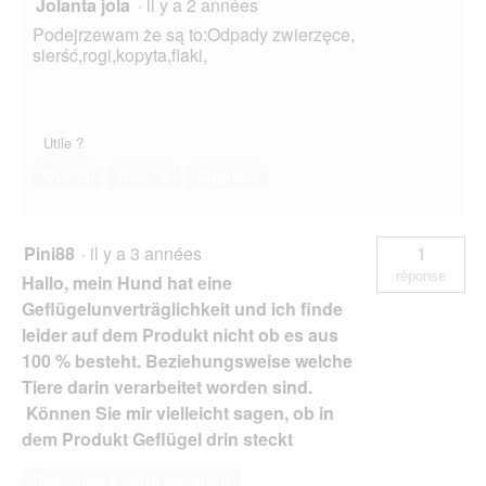
Jolanta jola
·
il y a 2 années
Podejrzewam że są to:Odpady zwierzęce,
sierść,rogi,kopyta,flaki,
Utile ?
Oui ·
1
Non ·
5
Signaler
Pini88
·
il y a 3 années
1
réponse
Hallo, mein Hund hat eine
Geflügelunverträglichkeit und ich finde
leider auf dem Produkt nicht ob es aus
100 % besteht. Beziehungsweise welche
Tiere darin verarbeitet worden sind.
Können Sie mir vielleicht sagen, ob in
dem Produkt Geflügel drin steckt
Répondre à cette question