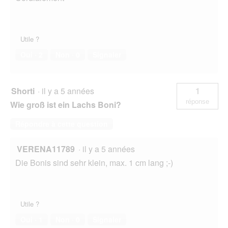
Utile ?
Oui ·
2
Non ·
0
Signaler
Shorti
·
il y a 5 années
1
réponse
Wie groß ist ein Lachs Boni?
Répondre à cette question
VERENA11789
·
il y a 5 années
Die Bonis sind sehr klein, max. 1 cm lang ;-)
Utile ?
Oui ·
1
Non ·
0
Signaler