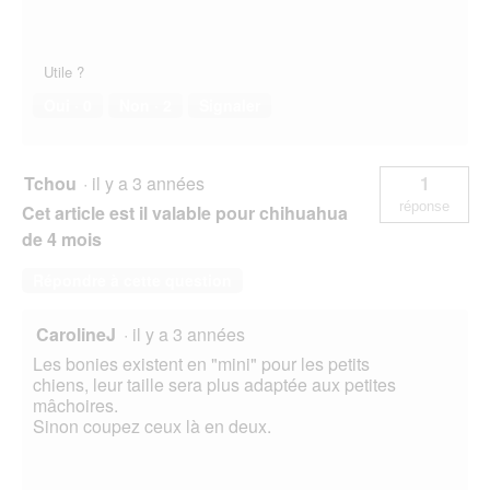
Utile ?
Oui ·
0
Non ·
2
Signaler
Tchou
·
il y a 3 années
1
réponse
Cet article est il valable pour chihuahua
de 4 mois
Répondre à cette question
CarolineJ
·
il y a 3 années
Les bonies existent en "mini" pour les petits
chiens, leur taille sera plus adaptée aux petites
mâchoires.
Sinon coupez ceux là en deux.