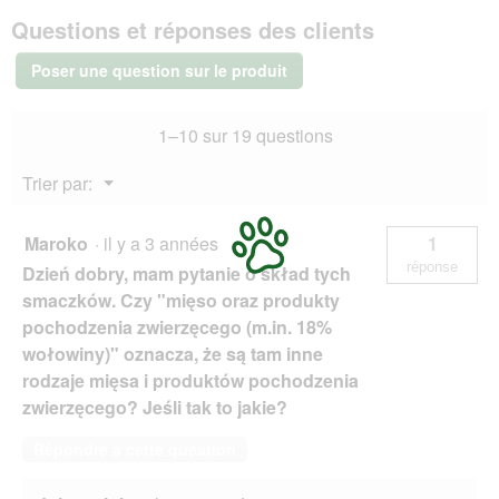
PREMIERE
Questions et réponses des clients
Bonies
200 g
Colin
Poser une question sur le produit
200
g
1–10 sur 19 questions
Menu
Trier par:
▼
Maroko
·
il y a 3 années
1
réponse
Dzień dobry, mam pytanie o skład tych
smaczków. Czy "mięso oraz produkty
pochodzenia zwierzęcego (m.in. 18%
wołowiny)" oznacza, że są tam inne
rodzaje mięsa i produktów pochodzenia
zwierzęcego? Jeśli tak to jakie?
Répondre à cette question