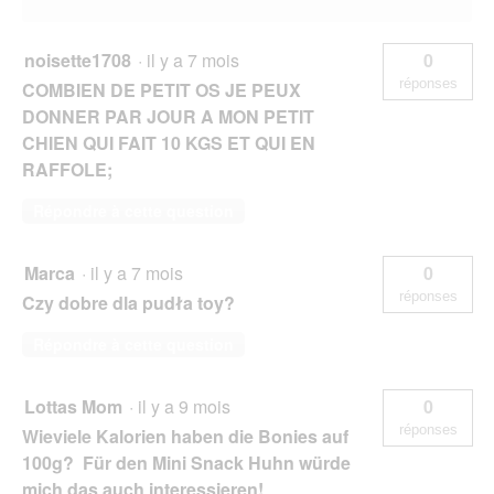
noisette1708
·
il y a 7 mois
0
réponses
COMBIEN DE PETIT OS JE PEUX
DONNER PAR JOUR A MON PETIT
CHIEN QUI FAIT 10 KGS ET QUI EN
RAFFOLE;
Répondre à cette question
Marca
·
il y a 7 mois
0
réponses
Czy dobre dla pudła toy?
Répondre à cette question
Lottas Mom
·
il y a 9 mois
0
réponses
Wieviele Kalorien haben die Bonies auf
100g? Für den Mini Snack Huhn würde
mich das auch interessieren!