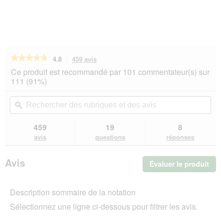
★★★★★
★★★★★
4.8
459 avis
Cette
action
4.8
Ce produit est recommandé par 101 commentateur(s) sur
sur
vous
111 (91%)
5
redirigera
étoiles.
vers
Rechercher
Rec
Lire
les
des
ϙ
de
les
avis.
rubriques
rub
avis
sur
et
et
459
19
8
PREMIERE
des
de
avis
questions
réponses
Bonies
avis
avi
200 g
Colin
Avis
Évaluer le produit
.
200
g
Cet
act
Description sommaire de la notation
ent
l'o
Sélectionnez une ligne ci-dessous pour filtrer les avis.
d'u
boî