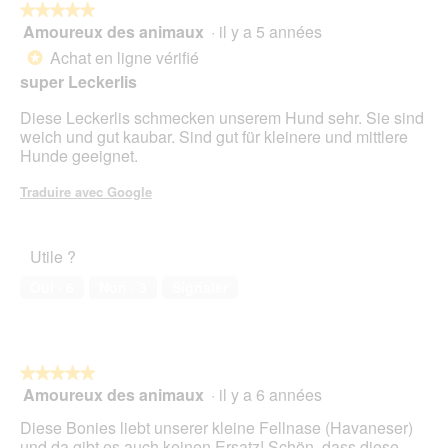
★★★★★
★★★★★
a
Amoureux des animaux
·
il y a 5 années
î
5
n
sur
Achat en ligne vérifié
*
e
5
super Leckerlis
r
étoiles.
a
Diese Leckerlis schmecken unserem Hund sehr. Sie sind
l
weich und gut kaubar. Sind gut für kleinere und mittlere
'
Hunde geeignet.
o
u
Traduire avec Google
v
e
r
Utile ?
t
u
Oui ·
6
Non ·
3
Signaler
r
e
d
'
u
★★★★★
★★★★★
n
Amoureux des animaux
·
il y a 6 années
5
e
sur
Diese Bonies liebt unserer kleine Fellnase (Havaneser)
b
5
und da gibt es auch keinen Ersatz! Schön, dass diese