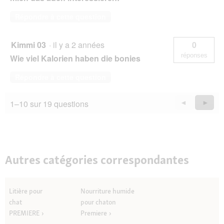
Répondre à cette question
Kimmi 03
·
il y a 2 années
0
réponses
Wie viel Kalorien haben die bonies
Répondre à cette question
1–10 sur 19 questions
Précédent
◄
Suiva
►
Questions
Quest
Autres catégories correspondantes
Litière pour
Nourriture humide
chat
pour chaton
PREMIERE
Premiere