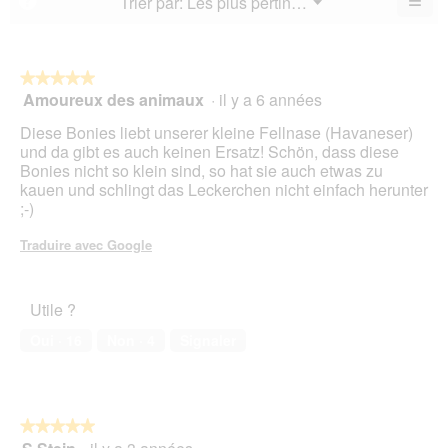
≡
Menu
Trier par:
Les plus pertinents
?
4.3
▼
sur
la
Cliq
sur
5.
not
sur
5.
le
mo
bou
est
suiv
★★★★★
★★★★★
4.5
pour
Amoureux des animaux
·
il y a 6 années
5
mett
sur
sur
à
5.
Diese Bonies liebt unserer kleine Fellnase (Havaneser)
jour
5
le
und da gibt es auch keinen Ersatz! Schön, dass diese
étoiles.
cont
Bonies nicht so klein sind, so hat sie auch etwas zu
ci-
kauen und schlingt das Leckerchen nicht einfach herunter
des
;-)
Traduire avec Google
Utile ?
Oui ·
16
Non ·
4
Signaler
★★★★★
★★★★★
5