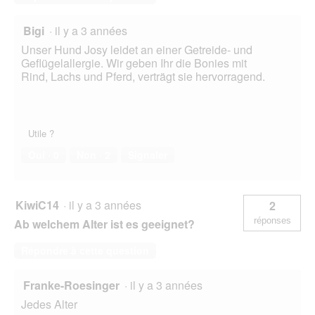
Bigi
·
il y a 3 années
Unser Hund Josy leidet an einer Getreide- und
Geflügelallergie. Wir geben Ihr die Bonies mit
Rind, Lachs und Pferd, verträgt sie hervorragend.
Utile ?
Oui ·
0
Non ·
2
Signaler
KiwiC14
·
il y a 3 années
2
réponses
Ab welchem Alter ist es geeignet?
Répondre à cette question
Franke-Roesinger
·
il y a 3 années
Jedes Alter