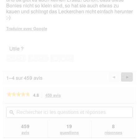
o
étoiles.
Bonies nicht so klein sind, so hat sie auch etwas zu
î
kauen und schlingt das Leckerchen nicht einfach herunter
t
;-)
e
d
Traduire avec Google
e
d
i
a
Utile ?
l
Oui ·
2
Non ·
1
Signaler
o
g
u
1–4 sur 459 avis
e
Précédent
◄
Suiva
►
.
Reviews
Revie
★★★★★
★★★★★
4.8
459 avis
Cette
action
4.8
sur
vous
Rechercher
Rec
5
redirigera
ici
ϙ
ici
étoiles.
vers
les
les
Lire
les
questions
que
459
19
8
les
avis.
et
et
avis
avis
questions
réponses
sur
réponses
rép