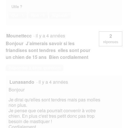
Utile ?
Oui ·
1
Non ·
1
Signaler
Mounettecc
·
il y a 4 années
2
réponses
Bonjour J’aimerais savoir si les
friandises sont tendres elles sont pour
un chien de 15 ans Bien cordialement
Répondre à cette question
Lunasando
·
il y a 4 années
Bonjour
Je dirai qu'elles sont tendres mais pas molles
non plus.
Je pense que cela pourrait convenir à votre
chien. En plus c'est tres petit donc pas trop
besoin de mastiquer !
Cordialement