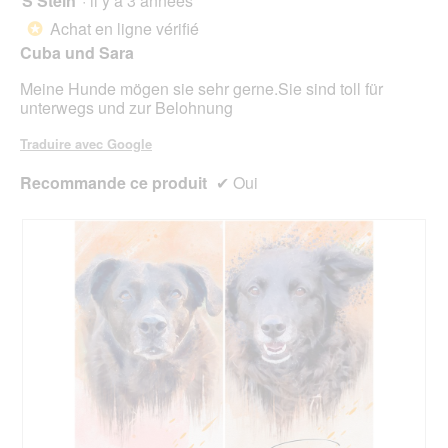
S Stein
·
il y a 3 années
sur
Achat en ligne vérifié
*
5
Cuba und Sara
étoiles.
Meine Hunde mögen sie sehr gerne.Sie sind toll für
unterwegs und zur Belohnung
Traduire avec Google
Recommande ce produit
✔
Oui