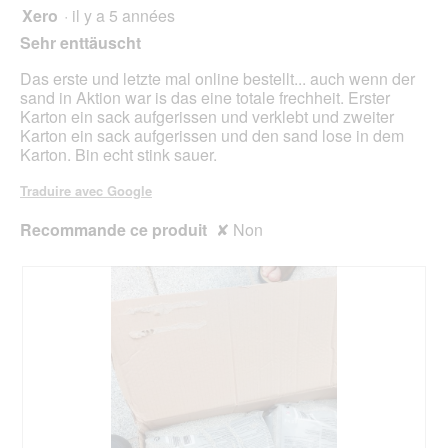
o
d
Xero
·
il y a 5 années
î
1
g
'
n
sur
Sehr enttäuscht
u
u
e
5
e
n
r
étoiles.
Das erste und letzte mal online bestellt... auch wenn der
.
e
a
sand in Aktion war is das eine totale frechheit. Erster
b
l
Karton ein sack aufgerissen und verklebt und zweiter
o
'
Karton ein sack aufgerissen und den sand lose in dem
î
o
Karton. Bin echt stink sauer.
t
u
e
v
Traduire avec Google
d
e
e
r
Recommande ce produit
✘
Non
d
t
i
u
a
r
l
e
o
d
g
'
u
u
e
n
.
e
b
o