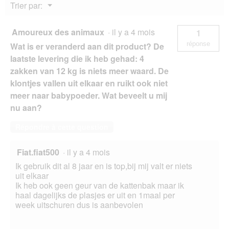
Menu
Trier par:
kg
▼
Amoureux des animaux
·
il y a 4 mois
1
réponse
Wat is er veranderd aan dit product? De
laatste levering die ik heb gehad: 4
zakken van 12 kg is niets meer waard. De
klontjes vallen uit elkaar en ruikt ook niet
meer naar babypoeder. Wat beveelt u mij
nu aan?
Répondre à cette question
Fiat.fiat500
·
il y a 4 mois
Ik gebruik dit al 8 jaar en is top,bij mij valt er niets
uit elkaar
Ik heb ook geen geur van de kattenbak maar ik
haal dagelijks de plasjes er uit en 1maal per
week uitschuren dus is aanbevolen