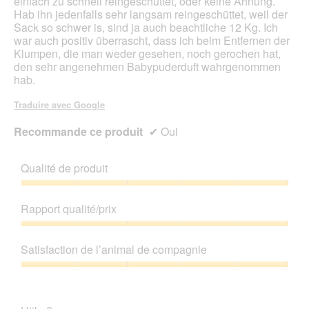
einfach zu schnell reingeschüttet, oder keine Ahnung.
e
r
Hab ihn jedenfalls sehr langsam reingeschüttet, weil der
d
t
Sack so schwer is, sind ja auch beachtliche 12 Kg. Ich
i
u
war auch positiv überrascht, dass ich beim Entfernen der
a
r
Klumpen, die man weder gesehen, noch gerochen hat,
l
e
den sehr angenehmen Babypuderduft wahrgenommen
o
d
hab.
g
'
u
u
Traduire avec Google
e
n
.
e
Recommande ce produit
✔
Oui
b
o
î
Qualité de produit
t
e
Qualité
d
de
Rapport qualité/prix
e
produit,
d
5
Rapport
i
sur
qualité/prix,
Satisfaction de l’animal de compagnie
a
5
5
l
sur
Satisfaction
o
5
de
g
l’animal
u