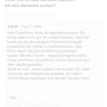
mir eine alternative suchen?
Répondre à cette question
Lausi
·
il y a 7 mois
hallo Sarahlina, ja es ist irgendwie anders. Es
riecht zwar noch gut (für unsere Nasen), aber ich
habe auf das Klumpstreu Premiere Kompakt
umgestellt, da meine 3 Langhaarkatzen, das
Streu durch die ganze Wohnung getragen
haben. Mit dem neuen - etwas körnigeren Streu -
ist es nicht mehr so schlimm. Es klumpt auch gut,
aber staubt genauso.
Teste es mal - einen versuch ist es wert. Ich hatte
auch mal das Majesticats getestet, da haben
meine Katzen gestreikt, das wollten sie gar nicht.
Utile ?
Oui ·
3
Non ·
1
Signaler