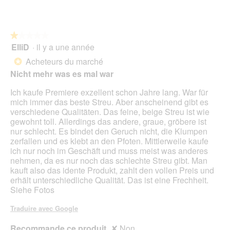
e
a
o
'
i
c
î
o
n
t
t
u
e
i
e
★★★★★
★★★★★
v
m
o
d
ElliD
·
il y a une année
e
1
K
n
e
r
sur
a
e
Acheteurs du marché
*
d
t
5
t
n
Nicht mehr was es mal war
i
u
étoiles.
e
t
a
r
r
r
Ich kaufe Premiere exzellent schon Jahre lang. War für
l
e
T
a
mich immer das beste Streu. Aber anscheinend gibt es
o
d
i
î
verschiedene Qualitäten. Das feine, beige Streu ist wie
g
'
l
n
gewohnt toll. Allerdings das andere, graue, gröbere ist
u
u
l
e
nur schlecht. Es bindet den Geruch nicht, die Klumpen
e
n
r
zerfallen und es klebt an den Pfoten. Mittlerweile kaufe
.
e
a
ich nur noch im Geschäft und muss meist was anderes
b
l
nehmen, da es nur noch das schlechte Streu gibt. Man
o
'
kauft also das idente Produkt, zahlt den vollen Preis und
î
o
erhält unterschiedliche Qualität. Das ist eine Frechheit.
t
u
Siehe Fotos
e
v
d
e
Traduire avec Google
e
r
d
t
Recommande ce produit
✘
Non