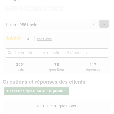
Utile ?
de
e
compagnie,
Oui ·
30
Non ·
1
Signaler
.
5
sur
5
1–4 sur 2551 avis
Précédent
◄
Suiva
►
Reviews
Revie
★★★★★
★★★★★
4.1
2551 avis
Cette
action
4.1
sur
vous
Rechercher
Rec
5
redirigera
ici
ϙ
ici
étoiles.
vers
les
les
Lire
les
questions
que
2551
78
117
les
avis.
et
et
avis
avis
questions
réponses
sur
réponses
rép
PREMIERE
Questions et réponses des clients
Excellent
litière
agglomérante
Poser une question sur le produit
parfumée
au
talc
1–10 sur 78 questions
pour
bébé
4x12