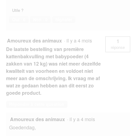
Utile ?
Oui ·
0
Non ·
0
Signaler
Amoureux des animaux
·
il y a 4 mois
1
réponse
De laatste bestelling van première
kattenbakvulling met babypoeder (4
zakken van 12 kg) was niet meer dezelfde
kwaliteit van voorheen en voldoet niet
meer aan de omschrijving. Ik vraag me af
wat ze gedaan hebben aan dit eerst zo
goede product.
Répondre à cette question
Amoureux des animaux
·
il y a 4 mois
Goedendag,