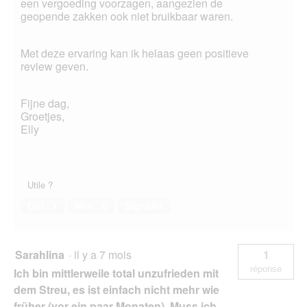
een vergoeding voorzagen, aangezien de
geopende zakken ook niet bruikbaar waren.
Met deze ervaring kan ik helaas geen positieve
review geven.
Fijne dag,
Groetjes,
Elly
Utile ?
Oui ·
1
Non ·
0
Signaler
Sarahlina
·
il y a 7 mois
1
réponse
Ich bin mittlerweile total unzufrieden mit
dem Streu, es ist einfach nicht mehr wie
früher (vor ein paar Monaten) Muss ich