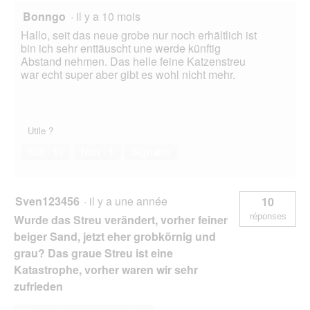
Bonngo
·
il y a 10 mois
Hallo, seit das neue grobe nur noch erhältlich ist
bin ich sehr enttäuscht une werde künftig
Abstand nehmen. Das helle feine Katzenstreu
war echt super aber gibt es wohl nicht mehr.
Utile ?
Oui ·
14
Non ·
1
Signaler
Sven123456
·
il y a une année
10
réponses
Wurde das Streu verändert, vorher feiner
beiger Sand, jetzt eher grobkörnig und
grau? Das graue Streu ist eine
Katastrophe, vorher waren wir sehr
zufrieden