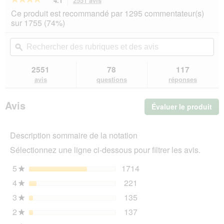
4.1
2551 avis
Cette
action
4.1
Ce produit est recommandé par 1295 commentateur(s)
sur
vous
sur 1755 (74%)
5
redirigera
étoiles.
vers
Rechercher
Rec
Lire
les
des
ϙ
de
les
avis.
rubriques
rub
avis
sur
et
et
2551
78
117
PREMIERE
des
de
avis
questions
réponses
Excellent
avis
avi
litière
agglomérante
Avis
Évaluer le produit
.
parfumée
au
Cet
talc
act
pour
Description sommaire de la notation
ent
bébé
l'o
4x12
Sélectionnez une ligne ci-dessous pour filtrer les avis.
d'u
kg
boî
5
étoiles
1714
1714 avis avec 5 étoiles
Sélectionnez pour filtrer
★
de
4
étoiles
221
dia
221 avis avec 4 étoiles.
Sélectionnez pour filtrer 
★
3
étoiles
135
135 avis avec 3 étoiles.
Sélectionnez pour filtrer 
★
2
étoiles
137
137 avis avec 2 étoiles.
Sélectionnez pour filtrer 
★