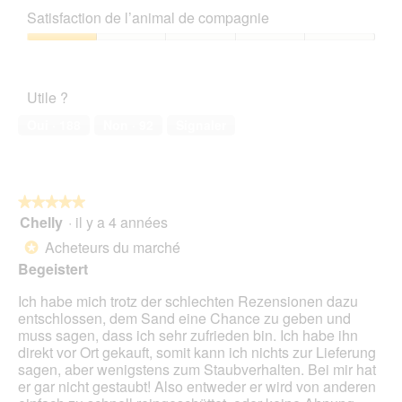
a
t
e
sur
qualité/prix,
a
p
e
Satisfaction de l’animal de compagnie
b
5
1
l
h
a
o
sur
'
Satisfaction
o
c
î
5
o
de
t
t
t
u
l’animal
o
i
e
Utile ?
v
de
3
o
d
e
compagnie,
.
n
Oui ·
188
Non ·
92
Signaler
e
r
1
e
d
t
sur
n
i
u
5
t
a
r
r
l
e
★★★★★
★★★★★
a
o
d
Chelly
·
il y a 4 années
î
5
g
'
n
sur
Acheteurs du marché
u
*
u
e
5
e
Begeistert
n
r
étoiles.
.
e
a
Ich habe mich trotz der schlechten Rezensionen dazu
b
l
entschlossen, dem Sand eine Chance zu geben und
o
'
muss sagen, dass ich sehr zufrieden bin. Ich habe ihn
î
o
direkt vor Ort gekauft, somit kann ich nichts zur Lieferung
t
u
sagen, aber wenigstens zum Staubverhalten. Bei mir hat
e
v
er gar nicht gestaubt! Also entweder er wird von anderen
d
e