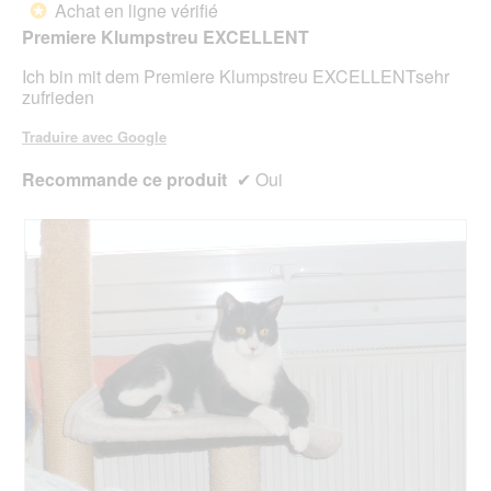
Achat en ligne vérifié
5.
*
jour
5
le
Premiere Klumpstreu EXCELLENT
étoiles.
cont
ci-
Ich bin mit dem Premiere Klumpstreu EXCELLENTsehr
des
zufrieden
Traduire avec Google
Recommande ce produit
✔
Oui