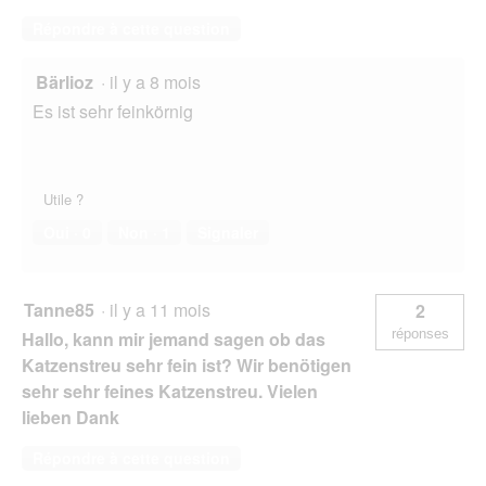
Répondre à cette question
Bärlioz
·
il y a 8 mois
Es ist sehr feinkörnig
Utile ?
Oui ·
0
Non ·
1
Signaler
Tanne85
·
il y a 11 mois
2
réponses
Hallo, kann mir jemand sagen ob das
Katzenstreu sehr fein ist? Wir benötigen
sehr sehr feines Katzenstreu. Vielen
lieben Dank
Répondre à cette question