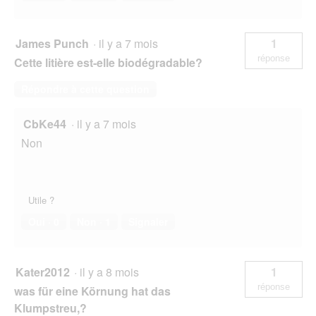
James Punch
·
il y a 7 mois
1
réponse
Cette litière est-elle biodégradable?
Répondre à cette question
CbKe44
·
il y a 7 mois
Non
Utile ?
Oui ·
0
Non ·
1
Signaler
Kater2012
·
il y a 8 mois
1
réponse
was für eine Körnung hat das
Klumpstreu,?