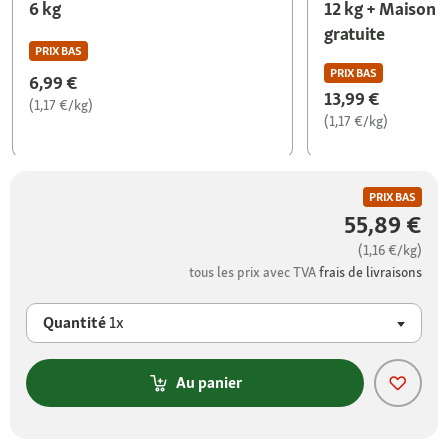
6 kg
12 kg + Maison 
gratuite
PRIX BAS
PRIX BAS
6,99 €
13,99 €
(1,17 €/kg)
(1,17 €/kg)
PRIX BAS
55,89 €
(1,16 €/kg)
tous les prix avec TVA
frais de livraisons
Quantité
1x
Au panier