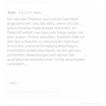
Répondre à cette question
Kerf
·
il y a 11 mois
Ich hab das Problem auch schon mehrfach
angesprochen und das streu, wenn ich das
graue erhalten habe wieder retouniert. Im
Geschäft erhält man das gute beige leider nur
sehr selten. Online ebenfalls. Deshalb bitte ich
alle das schlechte zu retounieren, bzw kurz
anzurufen und eine Erstattung beantragen.
Hoffentlich ändert das etwas, da die ganzen
schlechten Bewertungen seit Jahren der
qualitätsunterschiede leider nichts dauerhaftes
verändern...
Utile ?
Oui ·
16
Non ·
0
Signaler