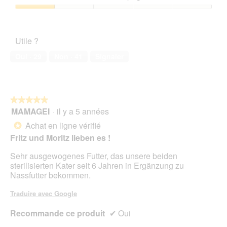
5
1
sur
Satisfaction
5
de
l’animal
Utile ?
de
compagnie,
Oui ·
29
Non ·
41
Signaler
1
sur
5
★★★★★
★★★★★
MAMAGEI
·
il y a 5 années
5
sur
Achat en ligne vérifié
*
5
Fritz und Moritz lieben es !
étoiles.
Sehr ausgewogenes Futter, das unsere beiden
sterilisierten Kater seit 6 Jahren in Ergänzung zu
Nassfutter bekommen.
Traduire avec Google
Recommande ce produit
✔
Oui