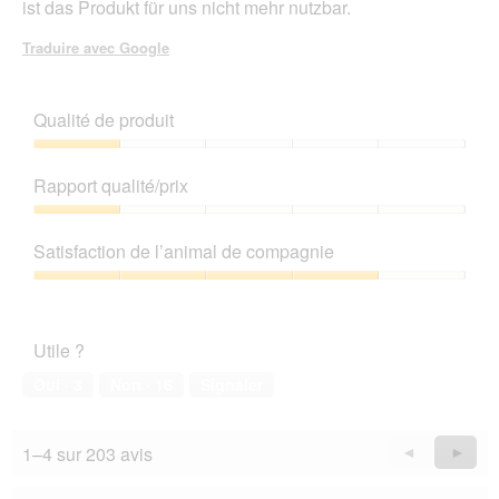
g
ist das Produkt für uns nicht mehr nutzbar.
'
u
u
e
Traduire avec Google
n
.
e
b
o
Qualité de produit
î
t
Qualité
e
de
Rapport qualité/prix
d
produit,
e
1
Rapport
d
sur
qualité/prix,
Satisfaction de l’animal de compagnie
i
5
1
a
sur
Satisfaction
l
5
de
o
l’animal
g
Utile ?
de
u
compagnie,
Oui ·
3
Non ·
16
Signaler
e
4
.
sur
5
1–4 sur 203 avis
Précédent
◄
Suiva
►
Reviews
Revie