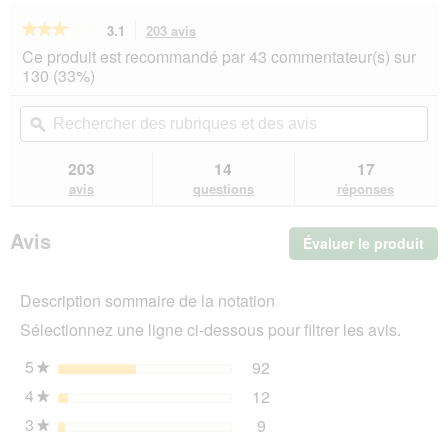
★★★★★
★★★★★
3.1
203 avis
Cette
action
3.1
Ce produit est recommandé par 43 commentateur(s) sur
sur
vous
130 (33%)
5
redirigera
étoiles.
vers
Rechercher
Rec
Lire
les
des
ϙ
de
les
avis.
rubriques
rub
avis
sur
et
et
203
14
17
PREMIERE
des
de
avis
questions
réponses
Meat
avis
avi
Menu
Croquettes
Avis
Évaluer le produit
.
pour
chat
Cet
stérilisé
act
4
Description sommaire de la notation
ent
kg
l'o
Sélectionnez une ligne ci-dessous pour filtrer les avis.
d'u
boî
5
étoiles
92
92 avis avec 5 étoiles.
Sélectionnez pour filtrer 
★
de
4
étoiles
12
dia
12 avis avec 4 étoiles.
Sélectionnez pour filtrer 
★
3
étoiles
9
9 avis avec 3 étoiles.
Sélectionnez pour filtrer l
★