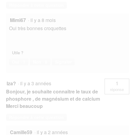
Répondre à cette question
Mimi67
·
il y a 8 mois
Oui très bonnes croquettes
Utile ?
Oui ·
1
Non ·
0
Signaler
Iza?
·
il y a 3 années
1
réponse
Bonjour, je souhaite connaître le taux de
phosphore , de magnésium et de calcium
Merci beaucoup
Répondre à cette question
Camille59
·
il y a 2 années