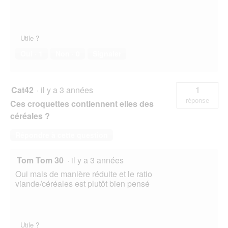
Utile ?
Oui ·
1
Non ·
0
Signaler
Cat42
·
il y a 3 années
1
réponse
Ces croquettes contiennent elles des
céréales ?
Répondre à cette question
Tom Tom 30
·
il y a 3 années
Oui mais de manière réduite et le ratio
viande/céréales est plutôt bien pensé
Utile ?