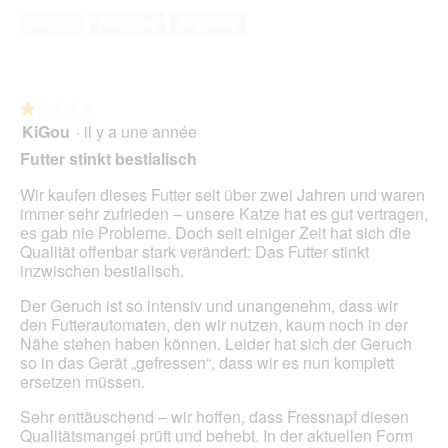
e
compagnie,
n
Oui ·
0
Non ·
36
Signaler
r
5
e
t
sur
n
u
5
t
r
r
e
★★★★★
★★★★★
a
d
KiGou
·
il y a une année
î
1
'
n
sur
Futter stinkt bestialisch
u
e
5
n
r
étoiles.
Wir kaufen dieses Futter seit über zwei Jahren und waren
e
a
immer sehr zufrieden – unsere Katze hat es gut vertragen,
b
l
es gab nie Probleme. Doch seit einiger Zeit hat sich die
o
'
Qualität offenbar stark verändert: Das Futter stinkt
î
o
inzwischen bestialisch.
t
u
e
v
Der Geruch ist so intensiv und unangenehm, dass wir
d
e
den Futterautomaten, den wir nutzen, kaum noch in der
e
r
Nähe stehen haben können. Leider hat sich der Geruch
d
t
so in das Gerät „gefressen“, dass wir es nun komplett
i
u
ersetzen müssen.
a
r
l
Sehr enttäuschend – wir hoffen, dass Fressnapf diesen
e
o
Qualitätsmangel prüft und behebt. In der aktuellen Form
d