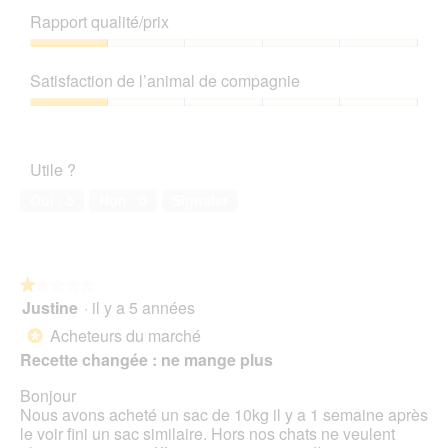
de
Rapport qualité/prix
produit,
1
Rapport
sur
qualité/prix,
Satisfaction de l’animal de compagnie
5
1
sur
Satisfaction
5
de
l’animal
Utile ?
de
compagnie,
Oui ·
5
Non ·
0
Signaler
1
sur
5
★★★★★
★★★★★
Justine
·
il y a 5 années
1
sur
Acheteurs du marché
*
5
Recette changée : ne mange plus
étoiles.
Bonjour
Nous avons acheté un sac de 10kg il y a 1 semaine après
le voir fini un sac similaire. Hors nos chats ne veulent