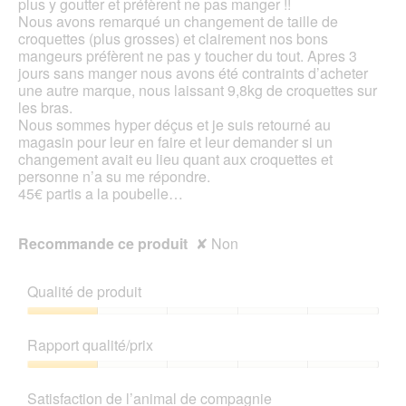
plus y goutter et préfèrent ne pas manger !!
Nous avons remarqué un changement de taille de
croquettes (plus grosses) et clairement nos bons
mangeurs préfèrent ne pas y toucher du tout. Apres 3
jours sans manger nous avons été contraints d’acheter
une autre marque, nous laissant 9,8kg de croquettes sur
les bras.
Nous sommes hyper déçus et je suis retourné au
magasin pour leur en faire et leur demander si un
changement avait eu lieu quant aux croquettes et
personne n’a su me répondre.
45€ partis a la poubelle…
Recommande ce produit
✘
Non
Qualité de produit
Qualité
de
Rapport qualité/prix
produit,
1
Rapport
sur
qualité/prix,
Satisfaction de l’animal de compagnie