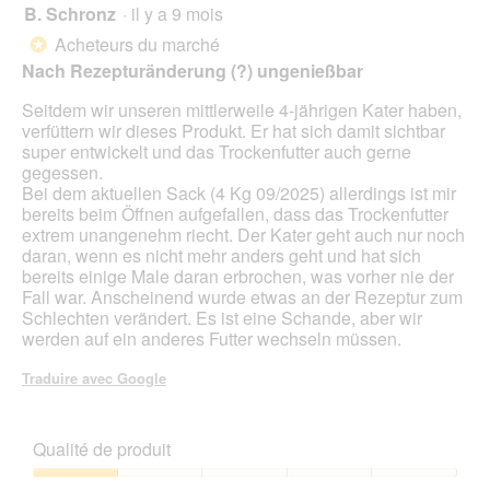
pour
B. Schronz
·
il y a 9 mois
1
mett
sur
sur
à
Acheteurs du marché
5.
*
jour
5
le
Nach Rezepturänderung (?) ungenießbar
étoiles.
cont
ci-
​Seitdem wir unseren mittlerweile 4-jährigen Kater haben,
des
verfüttern wir dieses Produkt. Er hat sich damit sichtbar
super entwickelt und das Trockenfutter auch gerne
gegessen.
Bei dem aktuellen Sack (4 Kg 09/2025) allerdings ist mir
bereits beim Öffnen aufgefallen, dass das Trockenfutter
extrem unangenehm riecht. Der Kater geht auch nur noch
daran, wenn es nicht mehr anders geht und hat sich
bereits einige Male daran erbrochen, was vorher nie der
Fall war. Anscheinend wurde etwas an der Rezeptur zum
Schlechten verändert. Es ist eine Schande, aber wir
werden auf ein anderes Futter wechseln müssen.
Traduire avec Google
Qualité de produit
Qualité