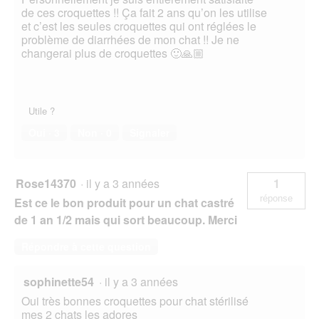
de ces croquettes !! Ça fait 2 ans qu’on les utilise
et c’est les seules croquettes qui ont réglées le
problème de diarrhées de mon chat !! Je ne
changerai plus de croquettes 🙂🙏🏼
Utile ?
Oui ·
3
Non ·
0
Signaler
Rose14370
·
il y a 3 années
1
réponse
Est ce le bon produit pour un chat castré
de 1 an 1/2 mais qui sort beaucoup. Merci
Répondre à cette question
sophinette54
·
il y a 3 années
Oui très bonnes croquettes pour chat stérilisé
mes 2 chats les adores