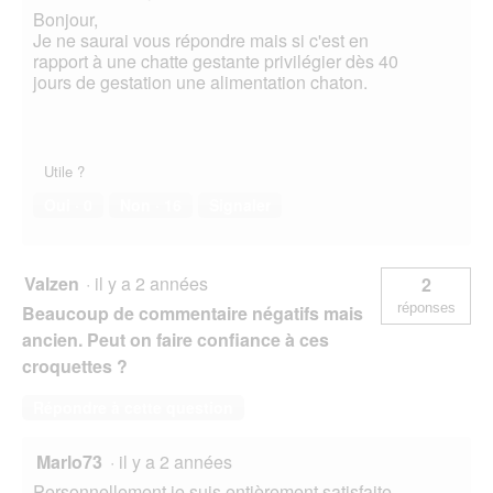
Bonjour,
Je ne saurai vous répondre mais si c'est en
rapport à une chatte gestante privilégier dès 40
jours de gestation une alimentation chaton.
Utile ?
Oui ·
0
Non ·
16
Signaler
Valzen
·
il y a 2 années
2
réponses
Beaucoup de commentaire négatifs mais
ancien. Peut on faire confiance à ces
croquettes ?
Répondre à cette question
Marlo73
·
il y a 2 années
Personnellement je suis entièrement satisfaite