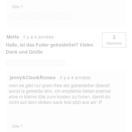
Utile ?
Oui ·
2
Non ·
0
Signaler
MeHe
·
il y a 4 années
2
réponses
Hallo, ist das Futter getreidefrei? Vielen
Dank und Grüße
Répondre à cette question
jenny&Cleo&Romeo
·
il y a 4 années
nein es gibt nur grain-free als getreidefrei überall
sonst is getreide drin, ich empfehle lieber erstmal
eine m kleine tüte zum kosten zu holen, damit du
nicht auf dem dicken sack fest sitzt wie wir ;P
Utile ?