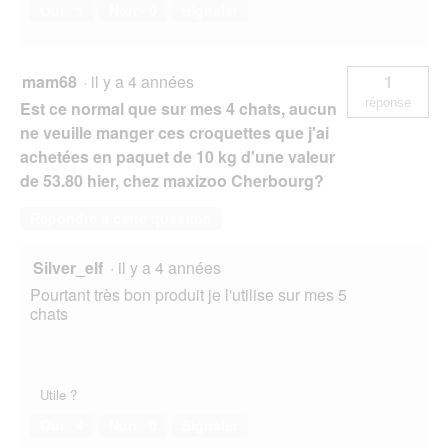
Oui ·
1
Non ·
0
Signaler
mam68
·
il y a 4 années
1
réponse
Est ce normal que sur mes 4 chats, aucun
ne veuille manger ces croquettes que j'ai
achetées en paquet de 10 kg d'une valeur
de 53.80 hier, chez maxizoo Cherbourg?
Répondre à cette question
Silver_elf
·
il y a 4 années
Pourtant très bon produit je l'utilise sur mes 5
chats
Utile ?
Oui ·
4
Non ·
0
Signaler