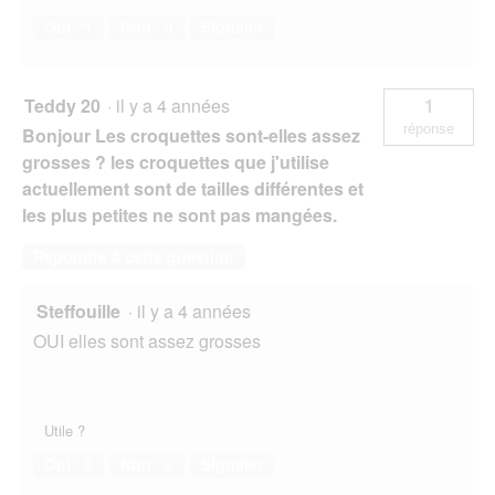
Oui ·
1
Non ·
0
Signaler
Teddy 20
·
il y a 4 années
1
réponse
Bonjour Les croquettes sont-elles assez
grosses ? les croquettes que j'utilise
actuellement sont de tailles différentes et
les plus petites ne sont pas mangées.
Répondre à cette question
Steffouille
·
il y a 4 années
OUI elles sont assez grosses
Utile ?
Oui ·
0
Non ·
2
Signaler