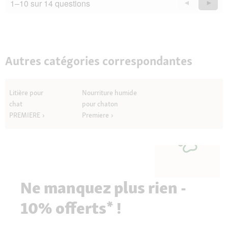
1–10 sur 14 questions
Précédent
◄
Suiva
►
Questions
Quest
Autres catégories correspondantes
Litière pour
Nourriture humide
chat
pour chaton
PREMIERE
Premiere
Ne manquez plus rien -
10% offerts* !