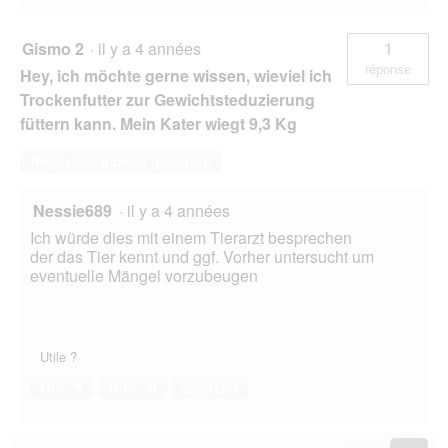
Gismo 2
·
il y a 4 années
1
réponse
Hey, ich möchte gerne wissen, wieviel ich
Trockenfutter zur Gewichtsteduzierung
füttern kann. Mein Kater wiegt 9,3 Kg
Répondre à cette question
Nessie689
·
il y a 4 années
Ich würde dies mit einem Tierarzt besprechen
der das Tier kennt und ggf. Vorher untersucht um
eventuelle Mängel vorzubeugen
Utile ?
Oui ·
1
Non ·
0
Signaler