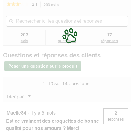
★★★★★
★★★★★
3.1
203 avis
Cette
action
3.1
sur
vous
Rechercher
Rec
5
redirigera
ici
ϙ
ici
étoiles.
vers
les
les
Lire
les
questions
que
203
14
17
les
avis.
et
et
avis
avis
questions
réponses
sur
réponses
rép
PREMIERE
Questions et réponses des clients
Meat
Menu
Croquettes
Poser une question sur le produit
pour
chat
stérilisé
1–10 sur 14 questions
4
kg
Menu
Trier par:
▼
Maelle84
·
il y a 8 mois
2
réponses
Est ce vraiment des croquettes de bonne
qualité pour nos amours ? Merci