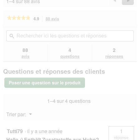
1–4 sur 88 avis
Précédent
◄
Suiva
►
t
u
Reviews
Revie
r
★★★★★
★★★★★
4.9
88 avis
Cette
e
action
d
4.9
sur
vous
'
Rechercher
Rec
5
redirigera
u
ici
ϙ
ici
étoiles.
vers
n
les
les
Lire
les
e
questions
que
88
4
2
les
avis.
b
et
et
avis
avis
questions
réponses
sur
o
réponses
rép
PREMIERE
î
Questions et réponses des clients
Meat
t
Snack
e
Stripes
Poser une question sur le produit
d
pour
e
chien,
Bœuf
d
1–4 sur 4 questions
150
i
g
a
Menu
Trier par:
l
▼
o
g
Tutti79
·
il y a une année
1
u
e
réponse
Hallo :) Enthält Zusatzstoffe aus Huhn?