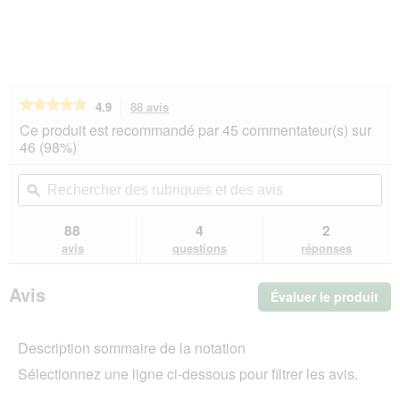
★★★★★
★★★★★
4.9
88 avis
Cette
action
4.9
Ce produit est recommandé par 45 commentateur(s) sur
sur
vous
46 (98%)
5
redirigera
étoiles.
vers
Rechercher
Rec
Lire
les
des
ϙ
de
les
avis.
rubriques
rub
avis
sur
et
et
88
4
2
PREMIERE
des
de
avis
questions
réponses
Meat
avis
avi
Snack
Stripes
Avis
Évaluer le produit
.
pour
chien,
Cet
Bœuf
act
150
Description sommaire de la notation
ent
g
l'o
Sélectionnez une ligne ci-dessous pour filtrer les avis.
d'u
boî