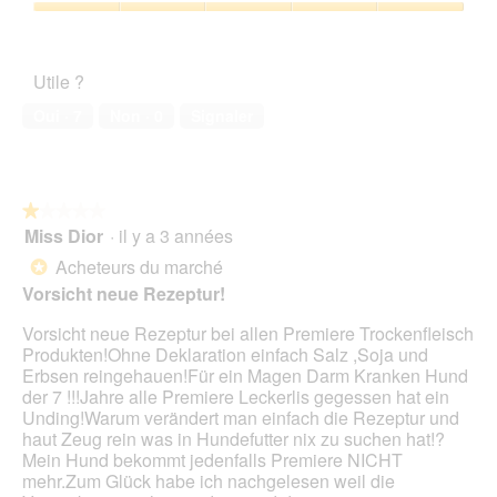
5
Satisfaction
sur
de
5
l’animal
Utile ?
de
compagnie,
Oui ·
7
Non ·
0
Signaler
5
sur
5
★★★★★
★★★★★
Miss Dior
·
il y a 3 années
1
sur
Acheteurs du marché
*
5
Vorsicht neue Rezeptur!
étoiles.
Vorsicht neue Rezeptur bei allen Premiere Trockenfleisch
Produkten!Ohne Deklaration einfach Salz ,Soja und
Erbsen reingehauen!Für ein Magen Darm Kranken Hund
der 7 !!!Jahre alle Premiere Leckerlis gegessen hat ein
Unding!Warum verändert man einfach die Rezeptur und
haut Zeug rein was in Hundefutter nix zu suchen hat!?
Mein Hund bekommt jedenfalls Premiere NICHT
mehr.Zum Glück habe ich nachgelesen weil die