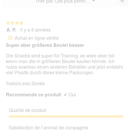
≡
Menu
Trier par:
Les plus pertinents
?
4.3
▼
sur
la
Cliq
sur
5.
not
sur
5.
le
mo
bou
est
suiv
★★★★★
★★★★★
4.8
pour
A. P.
·
il y a 5 années
4
mett
sur
sur
à
Achat en ligne vérifié
5.
*
jour
5
le
Super aber größeres Beutel besser
étoiles.
cont
ci-
Die Snacks sind super für Training, es wäre aber toll
des
wenn man die in größeren Beutel kaufen könnte. Ich
nutze sowieso einen anderen Behälter und jetzt entsteht
viel Plastik durch diese kleine Packungen.
Traduire avec Google
Recommande ce produit
✔
Oui
Qualité de produit
Qualité
de
Satisfaction de l’animal de compagnie
produit,