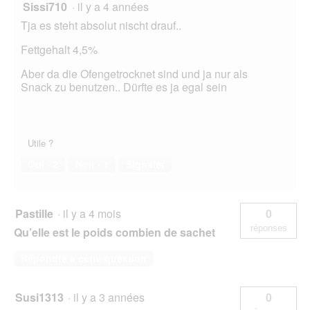
Sissi710
·
il y a 4 années
Tja es steht absolut nischt drauf..
Fettgehalt 4,5%
Aber da die Ofengetrocknet sind und ja nur als
Snack zu benutzen.. Dürfte es ja egal sein
Utile ?
Oui ·
2
Non ·
1
Signaler
Pastille
·
il y a 4 mois
0
réponses
Qu’elle est le poids combien de sachet
Répondre à cette question
Susi1313
·
il y a 3 années
0