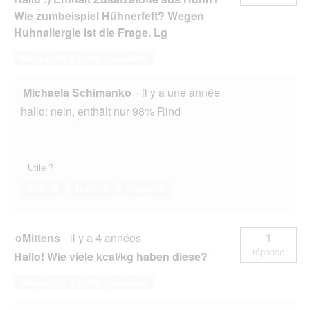
.
Wie zumbeispiel Hühnerfett? Wegen
Huhnallergie ist die Frage. Lg
Répondre à cette question
Michaela Schimanko
·
il y a une année
hallo: nein, enthält nur 98% Rind
Utile ?
Oui ·
0
Non ·
0
Signaler
oMittens
·
il y a 4 années
1
réponse
Hallo! Wie viele kcal/kg haben diese?
Répondre à cette question