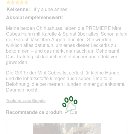
★★★★★
★★★★★
Kefkennel
·
il y a une année
5
sur
Absolut empfehlenswert!
5
étoiles.
Meine beiden Chihuahuas lieben die PREMIERE Mini
Cubes Huhn mit Karotte & Spinat über alles. Schon allein
der Geruch lässt ihre Augen leuchten. Sie würden
wirklich alles dafür tun, um eines dieser Leckerlis zu
bekommen – und das merkt man auch am Gehorsam!
Das Training ist dadurch viel einfacher und effektiver
geworden.
Die Größe der Mini Cubes ist perfekt für kleine Hunde
und die Inhaltsstoffe klingen auch super. Eine tolle
Belohnung, die bei meinen Hunden immer gut ankommt.
Daumen hoch!
Traduire avec Google
Recommande ce produit
✔
Oui