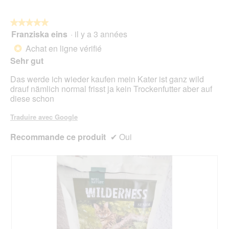
sur
5.
le
mo
bou
est
suiv
★★★★★
★★★★★
4.2
pour
Franziska eins
·
il y a 3 années
5
mett
sur
sur
à
Achat en ligne vérifié
5.
*
jour
5
le
Sehr gut
étoiles.
cont
ci-
Das werde ich wieder kaufen mein Kater ist ganz wild
des
drauf nämlich normal frisst ja kein Trockenfutter aber auf
diese schon
Traduire avec Google
Recommande ce produit
✔
Oui