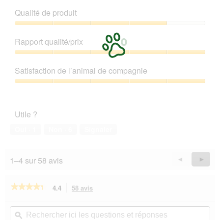
Qualité de produit
Qualité
de
Rapport qualité/prix
produit,
4
Rapport
sur
qualité/prix,
Satisfaction de l’animal de compagnie
5
5
sur
Satisfaction
5
de
l’animal
Utile ?
de
compagnie,
Oui ·
1
Non ·
6
Signaler
5
sur
5
1–4 sur 58 avis
Précédent
◄
Suiva
►
Reviews
Revie
★★★★★
★★★★★
4.4
58 avis
Cette
action
4.4
sur
vous
Rechercher
Rec
5
redirigera
ici
ϙ
ici
étoiles.