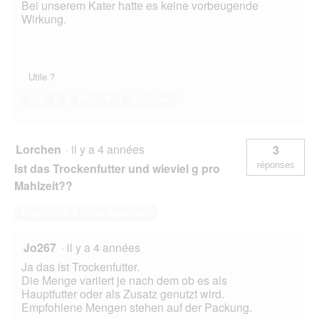
Bei unserem Kater hatte es keine vorbeugende
Wirkung.
Utile ?
Oui ·
0
Non ·
0
Signaler
Lorchen
·
il y a 4 années
3
réponses
Ist das Trockenfutter und wieviel g pro
Mahlzeit??
Répondre à cette question
Jo267
·
il y a 4 années
Ja das ist Trockenfutter.
Die Menge variiert je nach dem ob es als
Hauptfutter oder als Zusatz genutzt wird.
Empfohlene Mengen stehen auf der Packung.