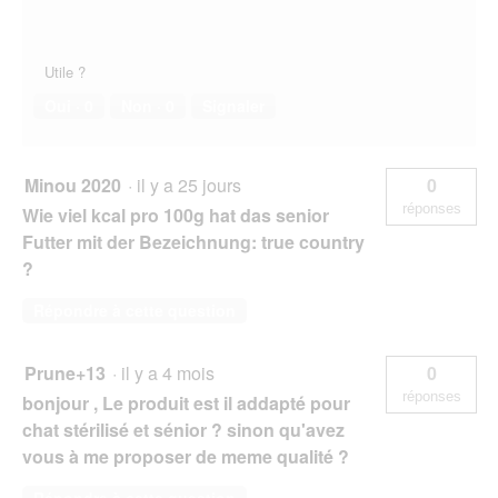
Utile ?
Oui ·
0
Non ·
0
Signaler
Minou 2020
·
il y a 25 jours
0
réponses
Wie viel kcal pro 100g hat das senior
Futter mit der Bezeichnung: true country
?
Répondre à cette question
Prune+13
·
il y a 4 mois
0
réponses
bonjour , Le produit est il addapté pour
chat stérilisé et sénior ? sinon qu'avez
vous à me proposer de meme qualité ?