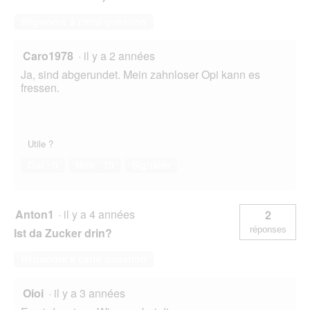
Répondre à cette question
Caro1978
·
il y a 2 années
Ja, sind abgerundet. Mein zahnloser Opi kann es
fressen.
Utile ?
Oui ·
0
Non ·
10
Signaler
Anton1
·
il y a 4 années
2
réponses
Ist da Zucker drin?
Répondre à cette question
Oioi
·
il y a 3 années