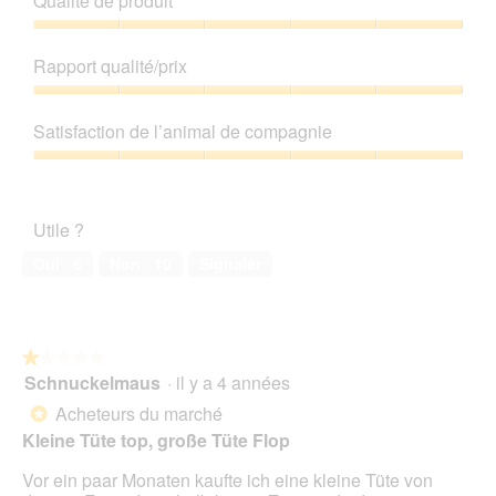
Qualité de produit
u
n
Qualité
e
de
Rapport qualité/prix
b
produit,
o
5
Rapport
î
sur
qualité/prix,
Satisfaction de l’animal de compagnie
t
5
5
e
sur
Satisfaction
d
5
de
e
l’animal
d
Utile ?
de
i
compagnie,
Oui ·
6
Non ·
10
Signaler
a
5
l
sur
o
5
g
u
★★★★★
★★★★★
e
Schnuckelmaus
·
il y a 4 années
1
.
sur
Acheteurs du marché
*
5
Kleine Tüte top, große Tüte Flop
étoiles.
Vor ein paar Monaten kaufte ich eine kleine Tüte von