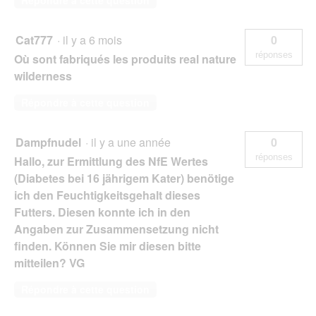
Répondre à cette question
Cat777
·
il y a 6 mois
0
réponses
Où sont fabriqués les produits real nature
wilderness
Répondre à cette question
Dampfnudel
·
il y a une année
0
réponses
Hallo, zur Ermittlung des NfE Wertes
(Diabetes bei 16 jährigem Kater) benötige
ich den Feuchtigkeitsgehalt dieses
Futters. Diesen konnte ich in den
Angaben zur Zusammensetzung nicht
finden. Können Sie mir diesen bitte
mitteilen? VG
Répondre à cette question