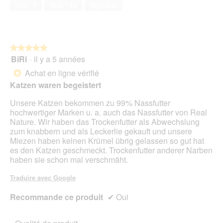
compagnie,
.
n
Oui ·
1
Non ·
10
Signaler
5
e
sur
n
5
t
r
★★★★★
★★★★★
a
BiRi
·
il y a 5 années
î
5
n
sur
Achat en ligne vérifié
*
e
5
Katzen waren begeistert
r
étoiles.
a
Unsere Katzen bekommen zu 99% Nassfutter
l
hochwertiger Marken u. a. auch das Nassfutter von Real
'
Nature. Wir haben das Trockenfutter als Abwechslung
o
zum knabbern und als Leckerlie gekauft und unsere
u
Miezen haben keinen Krümel übrig gelassen so gut hat
v
es den Katzen geschmeckt. Trockenfutter anderer Narben
e
haben sie schon mal verschmäht.
r
t
Traduire avec Google
u
r
Recommande ce produit
✔
Oui
e
d
'