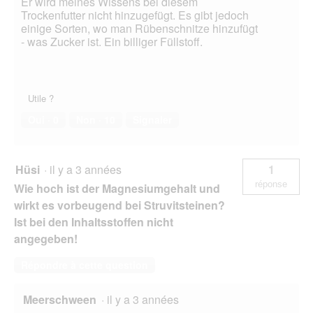
Er wird meines Wissens bei diesem
Trockenfutter nicht hinzugefügt. Es gibt jedoch
einige Sorten, wo man Rübenschnitze hinzufügt
- was Zucker ist. Ein billiger Füllstoff.
Utile ?
Oui ·
0
Non ·
10
Signaler
Hüsi
·
il y a 3 années
1
réponse
Wie hoch ist der Magnesiumgehalt und
wirkt es vorbeugend bei Struvitsteinen?
Ist bei den Inhaltsstoffen nicht
angegeben!
Répondre à cette question
Meerschween
·
il y a 3 années