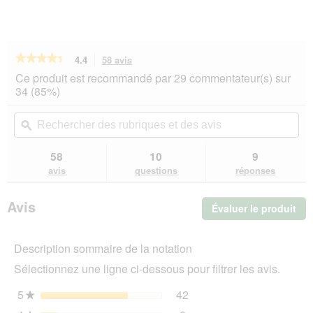
★★★★★
★★★★★
4.4
58 avis
Cette
action
4.4
Ce produit est recommandé par 29 commentateur(s) sur
sur
vous
34 (85%)
5
redirigera
étoiles.
vers
Rechercher
Rec
Lire
les
des
ϙ
de
les
avis.
rubriques
rub
avis
sur
et
et
58
10
9
REAL
des
de
avis
questions
réponses
NATURE
avis
avi
WILDERNESS
Nourriture
Avis
Évaluer le produit
.
sèche
pour
Cet
chat
act
senior
Description sommaire de la notation
ent
7+
l'o
True
Sélectionnez une ligne ci-dessous pour filtrer les avis.
d'u
Country
300
boî
5
étoiles
42
42 avis avec 5 étoiles.
Sélectionnez pour filtrer 
★
g
de