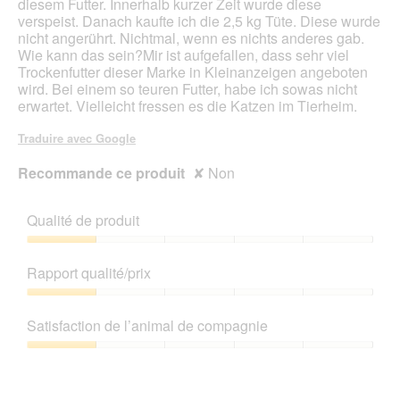
diesem Futter. Innerhalb kurzer Zeit wurde diese
verspeist. Danach kaufte ich die 2,5 kg Tüte. Diese wurde
nicht angerührt. Nichtmal, wenn es nichts anderes gab.
Wie kann das sein?Mir ist aufgefallen, dass sehr viel
Trockenfutter dieser Marke in Kleinanzeigen angeboten
wird. Bei einem so teuren Futter, habe ich sowas nicht
erwartet. Vielleicht fressen es die Katzen im Tierheim.
Traduire avec Google
Recommande ce produit
✘
Non
Qualité de produit
Qualité
de
Rapport qualité/prix
produit,
1
Rapport
sur
qualité/prix,
Satisfaction de l’animal de compagnie
5
1
sur
Satisfaction
5
de
l’animal