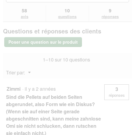
vers
les
les
Lire
les
questions
que
58
10
9
les
avis.
et
et
avis
avis
questions
réponses
sur
réponses
rép
REAL
Questions et réponses des clients
NATURE
WILDERNESS
Nourriture
Poser une question sur le produit
sèche
pour
chat
1–10 sur 10 questions
senior
7+
True
Menu
Trier par:
Country
▼
300
g
Zimmi
·
il y a 2 années
3
réponses
Sind die Pellets auf beiden Seiten
abgerundet, also Form wie ein Diskus?
(Wenn sie auf einer Seite gerade
abgeschnitten sind, kann meine zahnlose
Omi sie nicht schlucken, dann rutschen
sie einfach nicht.)