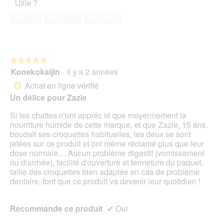
Utile ?
de
compagnie,
Oui ·
3
Non ·
11
Signaler
1
sur
5
★★★★★
★★★★★
Konekokaijin
·
il y a 2 années
5
sur
Achat en ligne vérifié
*
5
Un délice pour Zazie
étoiles.
Si les chattes n'ont appréc ié que moyennement la
nourriture humide de cette marque, et que Zazie, 15 ans,
boudait ses croquettes habituelles, les deux se sont
jetées sur ce produit et ont même réclamé plus que leur
dose normale.... Aucun problème digestif (vomissement
ou diarrhée), facilité d'ouverture et fermeture du paquet,
taille des croquettes bien adaptée en cas de problème
dentaire, font que ce produit va devenir leur quotidien !
Recommande ce produit
✔
Oui