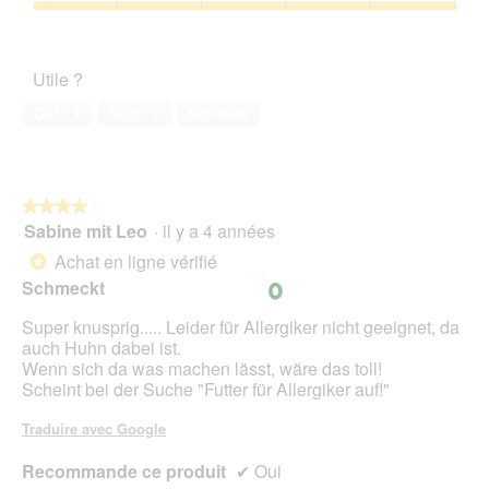
h
a
sur
Satisfaction
o
c
5
de
t
t
l’animal
o
i
Utile ?
de
1
o
compagnie,
.
n
Oui ·
1
Non ·
5
Signaler
5
e
sur
n
5
t
r
★★★★★
★★★★★
a
Sabine mit Leo
·
il y a 4 années
î
4
n
sur
Achat en ligne vérifié
*
e
5
Schmeckt
r
étoiles.
a
Super knusprig..... Leider für Allergiker nicht geeignet, da
l
auch Huhn dabei ist.
'
Wenn sich da was machen lässt, wäre das toll!
o
Scheint bei der Suche "Futter für Allergiker auf!"
u
v
Traduire avec Google
e
r
Recommande ce produit
✔
Oui
t