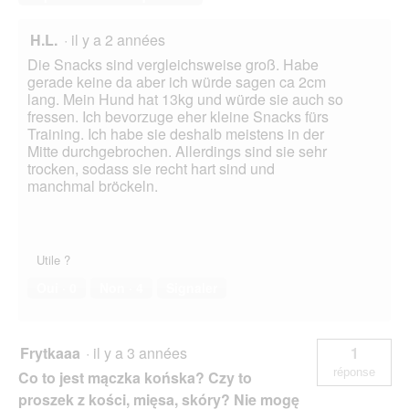
H.L.
·
il y a 2 années
Die Snacks sind vergleichsweise groß. Habe
gerade keine da aber ich würde sagen ca 2cm
lang. Mein Hund hat 13kg und würde sie auch so
fressen. Ich bevorzuge eher kleine Snacks fürs
Training. Ich habe sie deshalb meistens in der
Mitte durchgebrochen. Allerdings sind sie sehr
trocken, sodass sie recht hart sind und
manchmal bröckeln.
Utile ?
Oui ·
0
Non ·
4
Signaler
Frytkaaa
·
il y a 3 années
1
réponse
Co to jest mączka końska? Czy to
proszek z kości, mięsa, skóry? Nie mogę