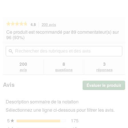
★★★★★
★★★★★
4.8
200 avis
Cette
action
4.8
Ce produit est recommandé par 89 commentateur(s) sur
sur
vous
96 (93%)
5
redirigera
étoiles.
vers
Rechercher
Rec
Lire
les
des
ϙ
de
les
avis.
rubriques
rub
avis
sur
et
et
200
8
3
REAL
des
de
avis
questions
réponses
NATURE
avis
avi
WILDERNESS
Snack
Avis
Évaluer le produit
.
croustillant
225
Cet
g
act
Cheval
Description sommaire de la notation
ent
à
l'o
la
Sélectionnez une ligne ci-dessous pour filtrer les avis.
d'u
Patate
douce
boî
5
étoiles
175
175 avis avec 5 étoiles.
Sélectionnez pour filtrer 
★
de