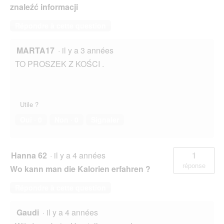
znaleźć informacji
Répondre à cette question
MARTA17
·
il y a 3 années
TO PROSZEK Z KOŚCI .
Utile ?
Oui ·
0
Non ·
0
Signaler
Hanna 62
·
il y a 4 années
1
réponse
Wo kann man die Kalorien erfahren ?
Répondre à cette question
Gaudi
·
il y a 4 années