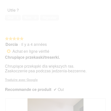
5
de
d
l’animal
'
Utile ?
de
u
compagnie,
n
Oui ·
3
Non ·
0
Signaler
5
e
sur
b
5
o
î
t
★★★★★
★★★★★
e
Dorcia
·
il y a 4 années
5
d
sur
Achat en ligne vérifié
*
e
5
Chrupiące przekaski/treserki.
d
étoiles.
i
Chrupiące przekąski dla większych ras.
a
Zaskoczenie psa podczas jedzenia-bezcenne.
l
o
Traduire avec Google
g
u
Recommande ce produit
✔
Oui
e
.