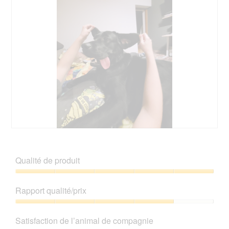
A
P
v
h
i
o
Qualité de produit
s
t
s
o
Qualité
u
C
de
Rapport qualité/prix
r
e
produit,
l
t
5
Rapport
a
t
sur
qualité/prix,
p
e
Satisfaction de l’animal de compagnie
5
4