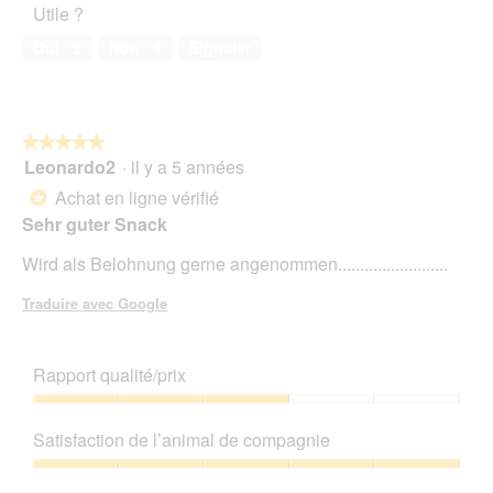
Utile ?
de
i
o
compagnie,
e
n
Oui ·
2
Non ·
4
Signaler
5
L
e
sur
e
n
5
c
t
k
r
★★★★★
★★★★★
e
a
Leonardo2
·
il y a 5 années
r
î
5
l
n
sur
Achat en ligne vérifié
*
i
e
5
Sehr guter Snack
e
r
étoiles.
s
a
Wird als Belohnung gerne angenommen.........................
l
'
Traduire avec Google
o
u
v
Rapport qualité/prix
e
r
Rapport
t
qualité/prix,
u
Satisfaction de l’animal de compagnie
3
r
sur
Satisfaction
e