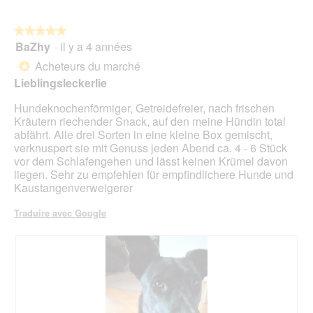
sur
5.
le
mo
bou
est
suiv
★★★★★
★★★★★
4.6
pour
BaZhy
·
il y a 4 années
5
mett
sur
sur
à
Acheteurs du marché
5.
*
jour
5
le
Lieblingsleckerlie
étoiles.
cont
ci-
Hundeknochenförmiger, Getreidefreier, nach frischen
des
Kräutern riechender Snack, auf den meine Hündin total
abfährt. Alle drei Sorten in eine kleine Box gemischt,
verknuspert sie mit Genuss jeden Abend ca. 4 - 6 Stück
vor dem Schlafengehen und lässt keinen Krümel davon
liegen. Sehr zu empfehlen für empfindlichere Hunde und
Kaustangenverweigerer
Traduire avec Google