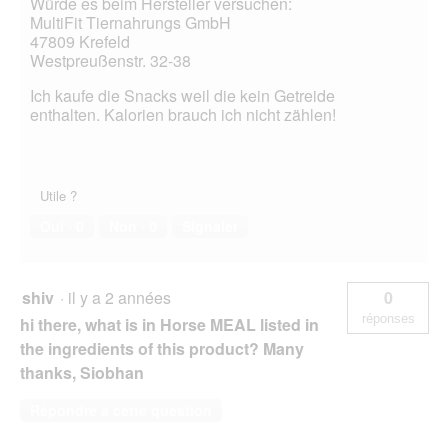
Würde es beim Hersteller versuchen:
MultiFit Tiernahrungs GmbH
47809 Krefeld
Westpreußenstr. 32-38
Ich kaufe die Snacks weil die kein Getreide
enthalten. Kalorien brauch ich nicht zählen!
Utile ?
Oui ·
0
Non ·
0
Signaler
shiv
·
il y a 2 années
0
réponses
hi there, what is in Horse MEAL listed in
the ingredients of this product? Many
thanks, Siobhan
Répondre à cette question