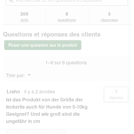
redirigera
ici
ϙ
ici
étoiles.
vers
les
les
Lire
les
questions
que
200
8
3
les
avis.
et
et
avis
avis
questions
réponses
sur
réponses
rép
REAL
Questions et réponses des clients
NATURE
WILDERNESS
Snack
Poser une question sur le produit
croustillant
225
g
1–8 sur 8 questions
Cheval
à
la
Menu
Trier par:
Patate
▼
douce
Lrahn
·
il y a 2 années
1
réponse
Ist das Produkt von der Größe der
leckerlis auch für Hunde von 5-10kg
Geeignet? Und wie groß sind die
ungefähr in cm
Répondre à cette question