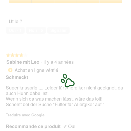
h
a
sur
Satisfaction
o
c
5
de
t
t
l’animal
o
i
Utile ?
de
1
o
compagnie,
.
n
Oui ·
1
Non ·
5
Signaler
5
e
sur
n
5
t
r
★★★★★
★★★★★
a
Sabine mit Leo
·
il y a 4 années
î
4
n
sur
Achat en ligne vérifié
*
e
5
Schmeckt
r
étoiles.
a
Super knusprig..... Leider für Allergiker nicht geeignet, da
l
auch Huhn dabei ist.
'
Wenn sich da was machen lässt, wäre das toll!
o
Scheint bei der Suche "Futter für Allergiker auf!"
u
v
Traduire avec Google
e
r
Recommande ce produit
✔
Oui
t