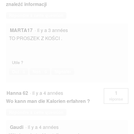
znaleźć informacji
Répondre à cette question
MARTA17
·
il y a 3 années
TO PROSZEK Z KOŚCI .
Utile ?
Oui ·
0
Non ·
0
Signaler
Hanna 62
·
il y a 4 années
1
réponse
Wo kann man die Kalorien erfahren ?
Répondre à cette question
Gaudi
·
il y a 4 années