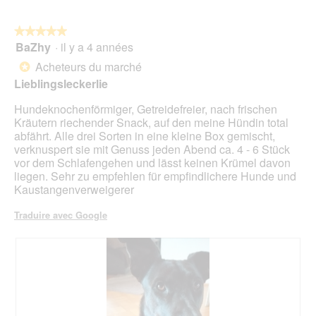
sur
5.
le
mo
bou
est
suiv
★★★★★
★★★★★
4.6
pour
BaZhy
·
il y a 4 années
5
mett
sur
sur
à
Acheteurs du marché
5.
*
jour
5
le
Lieblingsleckerlie
étoiles.
cont
ci-
Hundeknochenförmiger, Getreidefreier, nach frischen
des
Kräutern riechender Snack, auf den meine Hündin total
abfährt. Alle drei Sorten in eine kleine Box gemischt,
verknuspert sie mit Genuss jeden Abend ca. 4 - 6 Stück
vor dem Schlafengehen und lässt keinen Krümel davon
liegen. Sehr zu empfehlen für empfindlichere Hunde und
Kaustangenverweigerer
Traduire avec Google