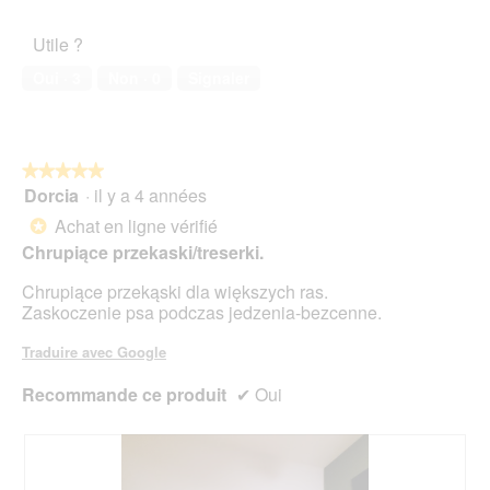
5
de
d
l’animal
'
Utile ?
de
u
compagnie,
n
Oui ·
3
Non ·
0
Signaler
5
e
sur
b
5
o
î
t
★★★★★
★★★★★
e
Dorcia
·
il y a 4 années
5
d
sur
Achat en ligne vérifié
*
e
5
Chrupiące przekaski/treserki.
d
étoiles.
i
Chrupiące przekąski dla większych ras.
a
Zaskoczenie psa podczas jedzenia-bezcenne.
l
o
Traduire avec Google
g
u
Recommande ce produit
✔
Oui
e
.