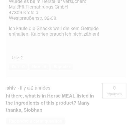
Würde es beim Hersteller versuchen:
MultiFit Tiernahrungs GmbH
47809 Krefeld
Westpreußenstr. 32-38
Ich kaufe die Snacks weil die kein Getreide
enthalten. Kalorien brauch ich nicht zählen!
Utile ?
Oui ·
0
Non ·
0
Signaler
shiv
·
il y a 2 années
0
réponses
hi there, what is in Horse MEAL listed in
the ingredients of this product? Many
thanks, Siobhan
Répondre à cette question