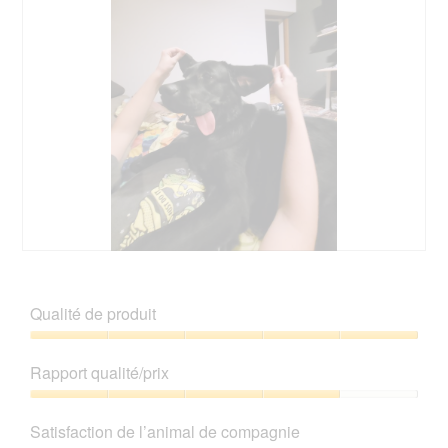
A
P
v
h
i
o
Qualité de produit
s
t
s
o
Qualité
u
C
de
Rapport qualité/prix
r
e
produit,
l
t
5
Rapport
a
t
sur
qualité/prix,
p
e
Satisfaction de l’animal de compagnie
5
4