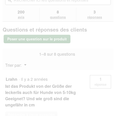
redirigera
ici
ϙ
ici
étoiles.
vers
les
les
Lire
les
questions
que
200
8
3
les
avis.
et
et
avis
avis
questions
réponses
sur
réponses
rép
REAL
Questions et réponses des clients
NATURE
WILDERNESS
Snack
Poser une question sur le produit
croustillant
225
g
1–8 sur 8 questions
Chèvre
à
la
Menu
Trier par:
Patate
▼
douce
Lrahn
·
il y a 2 années
1
réponse
Ist das Produkt von der Größe der
leckerlis auch für Hunde von 5-10kg
Geeignet? Und wie groß sind die
ungefähr in cm
Répondre à cette question