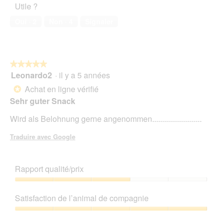
Utile ?
de
i
o
compagnie,
e
n
Oui ·
2
Non ·
4
Signaler
5
L
e
sur
e
n
5
c
t
k
r
★★★★★
★★★★★
e
a
Leonardo2
·
il y a 5 années
r
î
5
l
n
sur
Achat en ligne vérifié
*
i
e
5
Sehr guter Snack
e
r
étoiles.
s
a
Wird als Belohnung gerne angenommen.........................
l
'
Traduire avec Google
o
u
v
Rapport qualité/prix
e
r
Rapport
t
qualité/prix,
u
Satisfaction de l’animal de compagnie
3
r
sur
Satisfaction
e