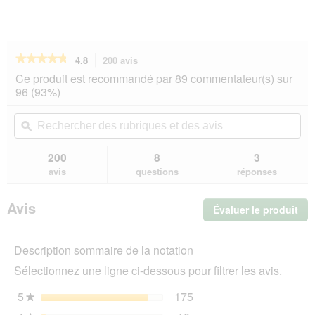
★★★★★
★★★★★
4.8
200 avis
Cette
action
4.8
Ce produit est recommandé par 89 commentateur(s) sur
sur
vous
96 (93%)
5
redirigera
étoiles.
vers
Rechercher
Rec
Lire
les
des
ϙ
de
les
avis.
rubriques
rub
avis
sur
et
et
200
8
3
REAL
des
de
avis
questions
réponses
NATURE
avis
avi
WILDERNESS
Snack
Avis
Évaluer le produit
.
croustillant
225
Cet
g
act
Chèvre
Description sommaire de la notation
ent
à
l'o
la
Sélectionnez une ligne ci-dessous pour filtrer les avis.
d'u
Patate
douce
boî
5
étoiles
175
175 avis avec 5 étoiles.
Sélectionnez pour filtrer 
★
de