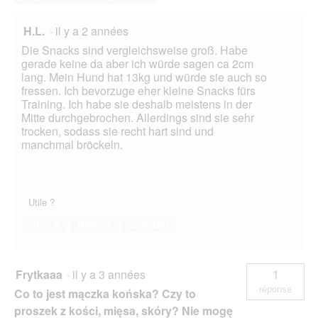
H.L.
·
il y a 2 années
Die Snacks sind vergleichsweise groß. Habe
gerade keine da aber ich würde sagen ca 2cm
lang. Mein Hund hat 13kg und würde sie auch so
fressen. Ich bevorzuge eher kleine Snacks fürs
Training. Ich habe sie deshalb meistens in der
Mitte durchgebrochen. Allerdings sind sie sehr
trocken, sodass sie recht hart sind und
manchmal bröckeln.
Utile ?
Oui ·
0
Non ·
4
Signaler
Frytkaaa
·
il y a 3 années
1
réponse
Co to jest mączka końska? Czy to
proszek z kości, mięsa, skóry? Nie mogę