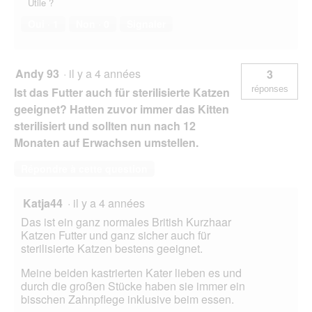
Utile ?
Oui ·
1
Non ·
0
Signaler
Andy 93
·
il y a 4 années
3
réponses
Ist das Futter auch für sterilisierte Katzen
geeignet? Hatten zuvor immer das Kitten
sterilisiert und sollten nun nach 12
Monaten auf Erwachsen umstellen.
Répondre à cette question
Katja44
·
il y a 4 années
Das ist ein ganz normales British Kurzhaar
Katzen Futter und ganz sicher auch für
sterilisierte Katzen bestens geeignet.
Meine beiden kastrierten Kater lieben es und
durch die großen Stücke haben sie immer ein
bisschen Zahnpflege inklusive beim essen.