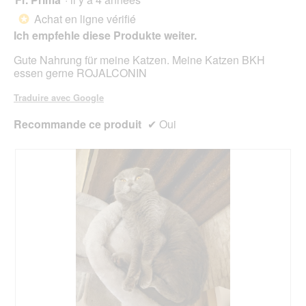
mett
sur
sur
à
Achat en ligne vérifié
5.
*
jour
5
le
Ich empfehle diese Produkte weiter.
étoiles.
cont
ci-
Gute Nahrung für meine Katzen. Meine Katzen BKH
des
essen gerne ROJALCONIN
Traduire avec Google
Recommande ce produit
✔
Oui