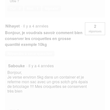
Utile ?
Oui ·
0
Non ·
1
Signaler
Nihayet
·
il y a 4 années
2
réponses
Bonjour, je voudrais savoir comment bien
conserver les croquettes en grosse
quantité exemple 10kg
Répondre à cette question
Sabouke
·
il y a 4 années
Bonjour,
Je verse environ 5kg dans un container et je
referme mon sac avec un gros sotch gris épais
de bricolage !!!! Mes croquettes se conservent
très bien