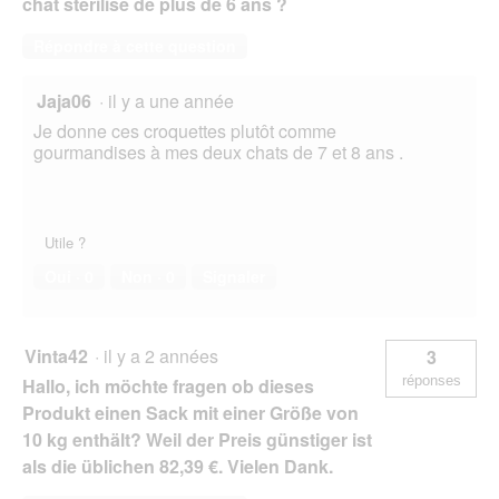
chat stérilisé de plus de 6 ans ?
Répondre à cette question
Jaja06
·
il y a une année
Je donne ces croquettes plutôt comme
gourmandises à mes deux chats de 7 et 8 ans .
Utile ?
Oui ·
0
Non ·
0
Signaler
Vinta42
·
il y a 2 années
3
réponses
Hallo, ich möchte fragen ob dieses
Produkt einen Sack mit einer Größe von
10 kg enthält? Weil der Preis günstiger ist
als die üblichen 82,39 €. Vielen Dank.