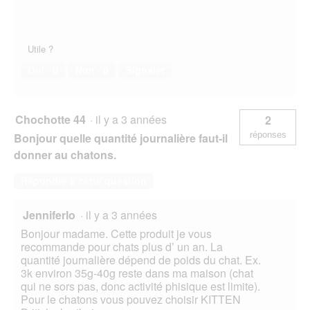
Utile ?
Oui ·
0
Non ·
0
Signaler
Chochotte 44
·
il y a 3 années
2
réponses
Bonjour quelle quantité journalière faut-il
donner au chatons.
Répondre à cette question
Jenniferlo
·
il y a 3 années
Bonjour madame. Cette produit je vous
recommande pour chats plus d’ un an. La
quantité journalière dépend de poids du chat. Ex.
3k environ 35g-40g reste dans ma maison (chat
qui ne sors pas, donc activité phisique est limite).
Pour le chatons vous pouvez choisir KITTEN