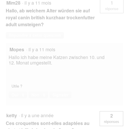
Mim28
·
il y a 11 mois
1
réponse
Hallo, ab welchem Alter würden sie auf
royal canin british kurzhaar trockenfutter
adult umsteigen?
Répondre à cette question
Mopes
·
il y a 11 mois
Hallo ich habe meine Katzen zwischen 10. und
12. Monat umgestellt.
Utile ?
Oui ·
0
Non ·
0
Signaler
ketty
·
il y a une année
2
réponses
Ces croquettes sont-elles adaptées au