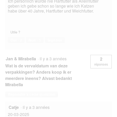
Ich persönlich würde nie Hartfutter als Alleinfutter
geben ich gebe schon so lange wie ich Katzen
habe über 40 Jahre, Hartfutter und Weichfutter.
Utile ?
Oui ·
2
Non ·
1
Signaler
Jan & Mirabella
·
il y a 3 années
2
réponses
Wat is de vervaldatum van deze
verpakkingen? Anders koop ik er
meerdere ineens? Alvast bedankt
Mirabella
Répondre à cette question
Catje
·
il y a 3 années
20-03-2025