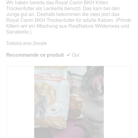
Wir haben bereits das Royal Canin BKH Kitten
b
l
Trockenfutter als Leckerlis benutzt. Das kam bei den
o
'
Jungs gut an. Deshalb bekommen die zwei jetzt das
î
o
Royal Canin BKH Trockenfutter für adulte Katzen. (Primär
t
u
füttern wir ein Mischung aus RealNature Wilderness und
e
v
Sanabelle.)
d
e
e
r
Traduire avec Google
d
t
i
u
Recommande ce produit
✔
Oui
a
r
l
e
o
d
g
'
u
u
e
n
.
e
b
o
î
t
e
d
e