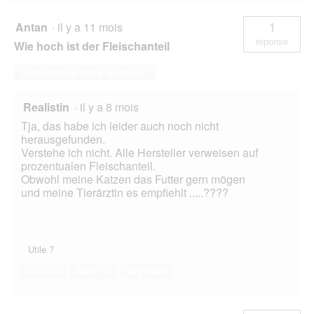
u
e
u
e
r
n
Antan
·
il y a 11 mois
1
.
e
réponse
Wie hoch ist der Fleischanteil
b
o
Répondre à cette question
î
t
e
Realistin
·
il y a 8 mois
d
Tja, das habe ich leider auch noch nicht
e
herausgefunden.
d
Verstehe ich nicht. Alle Hersteller verweisen auf
i
prozentualen Fleischanteil.
a
Obwohl meine Katzen das Futter gern mögen
l
und meine Tierärztin es empfiehlt .....????
o
g
u
e
.
Utile ?
Oui ·
0
Non ·
0
Signaler