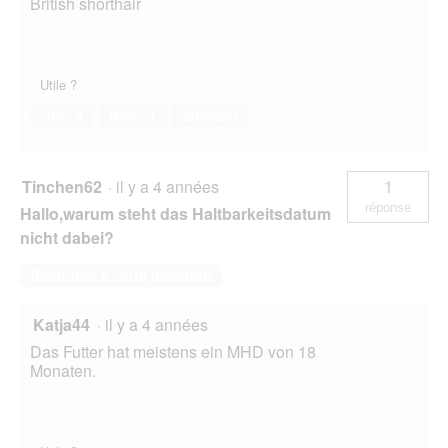
British shorthair
Utile ?
Oui ·
1
Non ·
1
Signaler
Tinchen62
·
il y a 4 années
1
réponse
Hallo,warum steht das Haltbarkeitsdatum
nicht dabei?
Répondre à cette question
Katja44
·
il y a 4 années
Das Futter hat meistens ein MHD von 18
Monaten.