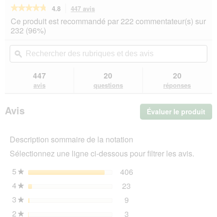
★★★★★
★★★★★
4.8
447 avis
Cette
action
4.8
Ce produit est recommandé par 222 commentateur(s) sur
sur
vous
232 (96%)
5
redirigera
étoiles.
vers
Rechercher
Rec
Lire
les
des
ϙ
de
les
avis.
rubriques
rub
avis
sur
et
et
447
20
20
ROYAL
des
de
avis
questions
réponses
CANIN
avis
avi
British
Shorthair
Avis
Évaluer le produit
.
Adulte
Croquettes
Cet
Chat
act
4
Description sommaire de la notation
ent
kg
l'o
Sélectionnez une ligne ci-dessous pour filtrer les avis.
d'u
boî
5
étoiles
406
406 avis avec 5 étoiles.
Sélectionnez pour filtrer 
★
de
4
étoiles
23
dia
23 avis avec 4 étoiles.
Sélectionnez pour filtrer 
★
3
étoiles
9
9 avis avec 3 étoiles.
Sélectionnez pour filtrer l
★
2
étoiles
3
3 avis avec 2 étoiles.
Sélectionnez pour filtrer l
★