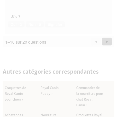
Utile ?
Oui ·
2
Non ·
0
Signaler
1–10 sur 20 questions
Précédent
◄
Suiva
►
Questions
Quest
Autres catégories correspondantes
Croquettes de
Royal Canin
Commander de
Royal Canin
Puppy
la nourriture pour
pour chien
chat Royal
Canin
Acheter des
Nourriture
Croquettes Royal