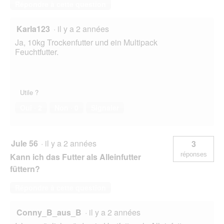
Répondre à cette question
Karla123
·
il y a 2 années
Ja, 10kg Trockenfutter und ein Multipack
Feuchtfutter.
Utile ?
Oui ·
2
Non ·
0
Signaler
Jule 56
·
il y a 2 années
3
réponses
Kann ich das Futter als Alleinfutter
füttern?
Répondre à cette question
Conny_B_aus_B
·
il y a 2 années