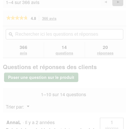
a
1–4 sur 366 avis
Précédent
◄
Suiva
►
r
r
l
Reviews
Revie
e
a
o
d
î
g
★★★★★
★★★★★
4.8
366 avis
Cette
'
n
u
action
4.8
u
e
e
sur
vous
Rechercher
Rec
n
r
5
.
redirigera
ici
ϙ
ici
e
a
étoiles.
vers
les
les
b
l
Lire
les
questions
que
o
366
14
20
les
'
avis.
et
et
î
avis
avis
questions
réponses
o
sur
réponses
rép
t
u
ROYAL
e
v
Questions et réponses des clients
CANIN
d
e
Maine
e
r
Coon
Poser une question sur le produit
d
Adulte
t
Croquettes
i
u
Chat
a
r
1–10 sur 14 questions
400
l
e
g
o
d
Menu
Trier par:
g
'
▼
u
u
e
n
AnnaL
·
il y a 2 années
1
.
e
réponse