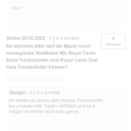
Utile ?
Oui ·
0
Non ·
0
Signaler
Simba 20.02.2022
·
il y a 4 années
4
réponses
Ab welchem Alter darf die Maine coon/
norwegische Waldkatze Mix Royal Canin
Adult Trockenfutter und Royal Canin Oral
Care Trockenfutter fressen?
Répondre à cette question
Zenger
·
il y a 4 années
wir haben ab einem Jahr dieses Trockenfutter
bei unseren drei Tigern verfüttert und so e
mögen es immer noch sehr gerne.