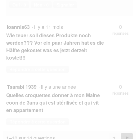
Oui ·
0
Non ·
0
Signaler
Ioannis63
·
il y a 11 mois
0
réponses
Wie teuer soll dieses Produkte noch
werden??? Vor ein paar Jahren hat es die
Hälfte gekostet was es jetzt derzeit
kostet!!!
Répondre à cette question
Tsarabi 1939
·
il y a une année
0
réponses
Quelles croquettes donner à mon Maine
coon de 3ans qui est stérilisée et qui vit
en appartement
Répondre à cette question
1–10 sur 14 questions
Précédent
◄
Suiva
►