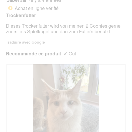
g
'
n
sur
Achat en ligne vérifié
u
*
u
e
5
e
Trockenfutter
n
r
étoiles.
.
e
a
Dieses Trockenfutter wird von meinen 2 Coonies gerne
b
l
zuerst als Spielkugel und dan zum Futtern benutzt.
o
'
î
o
Traduire avec Google
t
u
e
v
Recommande ce produit
✔
Oui
d
e
e
r
d
t
i
u
a
r
l
e
o
d
g
'
u
u
e
n
.
e
b
o
î