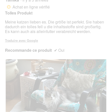
mett
sur
sur
à
Achat en ligne vérifié
5.
*
jour
5
le
Tolles Produkt
étoiles.
cont
ci-
Meine katzen lieben es. Die größe ist perfekt. Sie haben
des
dadurch ein tolles fell u die inhaltsstoffe sind großartig.
Es kann auch als alleinfutter verabreicht werden.
Traduire avec Google
Recommande ce produit
✔
Oui