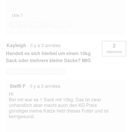
Utile ?
Oui ·
0
Non ·
0
Signaler
Kayleigh
·
il y a 3 années
2
réponses
Handelt es sich hierbei um einen 10kg
Sack oder mehrere kleine Säcke? MfG
Répondre à cette question
Steffi F
·
il y a 3 années
Hi
Bei mir war es 1 Sack mit 10kg. Das ist zwar
unhandlich aber macht auch den KG Preis
günstiger.meine Katze liebt dieses Futter und ist
kerngesund.