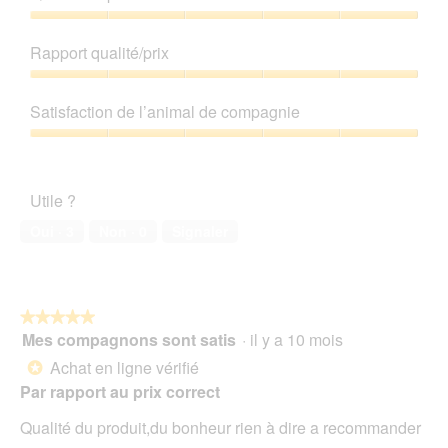
a
m
o
Qualité
î
C
de
n
Rapport qualité/prix
e
produit,
e
t
5
Rapport
r
t
sur
qualité/prix,
a
e
Satisfaction de l’animal de compagnie
5
5
l
a
sur
'
Satisfaction
c
5
o
de
t
u
l’animal
i
Utile ?
v
de
o
e
compagnie,
n
Oui ·
3
Non ·
0
Signaler
r
5
e
t
sur
n
u
5
t
r
r
e
★★★★★
★★★★★
a
d
Mes compagnons sont satis
·
il y a 10 mois
î
5
'
n
sur
Achat en ligne vérifié
*
u
e
5
Par rapport au prix correct
n
r
étoiles.
e
a
Qualité du produit,du bonheur rien à dire a recommander
b
l