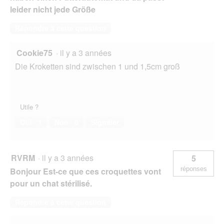
leider nicht jede Größe
Répondre à cette question
Cookie75
·
il y a 3 années
Die Kroketten sind zwischen 1 und 1,5cm groß
Utile ?
Oui ·
1
Non ·
0
Signaler
RVRM
·
il y a 3 années
5
réponses
Bonjour Est-ce que ces croquettes vont
pour un chat stérilisé.
Répondre à cette question