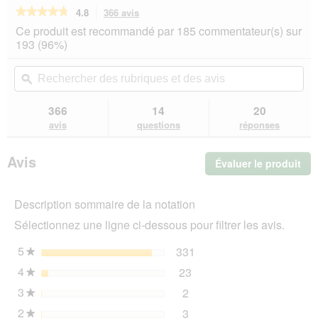
★★★★★
★★★★★
4.8
366 avis
Cette
action
4.8
Ce produit est recommandé par 185 commentateur(s) sur
sur
vous
193 (96%)
5
redirigera
étoiles.
vers
Rechercher
Rec
Lire
les
des
ϙ
de
les
avis.
rubriques
rub
avis
sur
et
et
366
14
20
ROYAL
des
de
avis
questions
réponses
CANIN
avis
avi
Maine
Coon
Avis
Évaluer le produit
.
Adulte
Croquettes
Cet
Chat
act
400
Description sommaire de la notation
ent
g
l'o
Sélectionnez une ligne ci-dessous pour filtrer les avis.
d'u
boî
5
étoiles
331
331 avis avec 5 étoiles.
Sélectionnez pour filtrer 
★
de
4
étoiles
23
dia
23 avis avec 4 étoiles.
Sélectionnez pour filtrer 
★
3
étoiles
2
2 avis avec 3 étoiles.
Sélectionnez pour filtrer l
★
2
étoiles
3
3 avis avec 2 étoiles.
Sélectionnez pour filtrer l
★