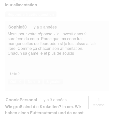
leur alimentation
Répondre à cette question
Sophie30
·
il y a 3 années
Merci pour votre réponse. J'ai investi dans 2
surefeed du coup. Parce que ma coon ira
manger celles de l'européen si je les laisse a l'air
libre. Comme ça chacun son alimentation.
Chacun sa gamelle et plus de soucis
Utile ?
Oui ·
0
Non ·
0
Signaler
CooniePersonal
·
il y a 3 années
1
réponse
Wie groß sind die Kroketten? In cm. Wir
haben einen Futterautomat und da passt