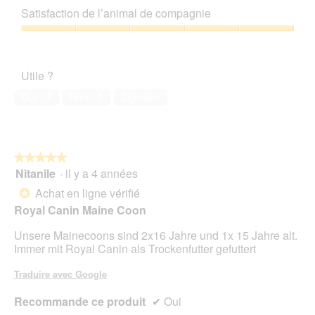
.
e
sur
qualité/prix,
a
n
e
Satisfaction de l’animal de compagnie
b
5
5
l
a
a
o
sur
'
Satisfaction
c
î
5
o
de
t
t
u
l’animal
i
e
Utile ?
v
de
o
d
e
compagnie,
n
Oui ·
7
Non ·
0
Signaler
e
r
5
e
d
t
sur
n
i
u
5
t
a
r
r
l
e
★★★★★
★★★★★
a
o
d
Nitanile
·
il y a 4 années
î
5
g
'
n
sur
Achat en ligne vérifié
u
*
u
e
5
e
Royal Canin Maine Coon
n
r
étoiles.
.
e
a
Unsere Mainecoons sind 2x16 Jahre und 1x 15 Jahre alt.
b
l
Immer mit Royal Canin als Trockenfutter gefuttert
o
'
î
o
Traduire avec Google
t
u
e
v
Recommande ce produit
✔
Oui
d
e