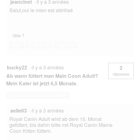
jeancinet
·
il y a 3 années
Salut,oui le mien est stérilisé
Utile ?
Oui ·
3
Non ·
0
Signaler
bucky22
·
il y a 3 années
2
réponses
Ab wann füttert man Main Coon Adult?
Mein Kater ist jetzt 6,5 Monate.
Répondre à cette question
aelle63
·
il y a 3 années
Royal Canin Adult wird ab dem 15. Monat
gefüttert, bis dahin bitte mit Royal Canin Maine
Coon Kitten füttern.