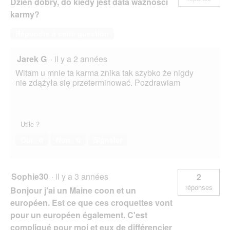
Dzień dobry, do kiedy jest data ważności
b
o
karmy?
î
t
Répondre à cette question
e
d
Jarek G
·
il y a 2 années
e
d
Witam u mnie ta karma znika tak szybko że nigdy
i
nie zdążyła się przeterminować. Pozdrawiam
a
l
o
g
Utile ?
u
e
Oui ·
0
Non ·
0
Signaler
.
Sophie30
·
il y a 3 années
2
réponses
Bonjour j'ai un Maine coon et un
européen. Est ce que ces croquettes vont
pour un européen également. C'est
compliqué pour moi et eux de différencier