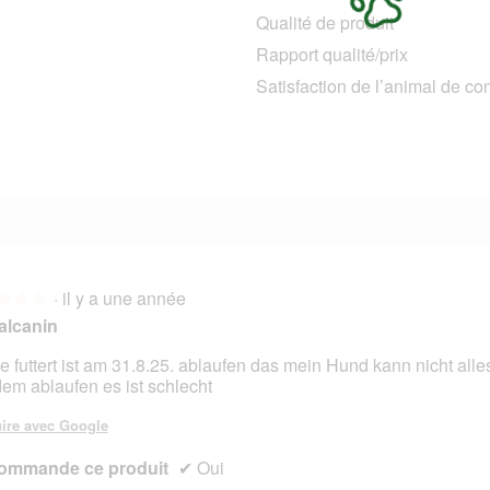
1
11 avis avec 5 étoiles.
Sélectionnez pour filtrer les avis avec 5 étoiles.
Qualité de produit
0 avis avec 4 étoiles.
Sélectionnez pour filtrer les avis avec 4 étoiles.
Rapport qualité/prix
0 avis avec 3 étoiles.
Sélectionnez pour filtrer les avis avec 3 étoiles.
Satisfaction de l’animal de c
1 avis avec 2 étoiles.
Sélectionnez pour filtrer les avis avec 2 étoiles.
1 avis avec 1 étoile.
Sélectionnez pour filtrer les avis avec 1 étoile.
·
il y a une année
★★★
★★★
alcanin
e futtert ist am 31.8.25. ablaufen das mein Hund kann nicht alle
dem ablaufen es ist schlecht
s.
ire avec Google
ommande ce produit
✔
Oui