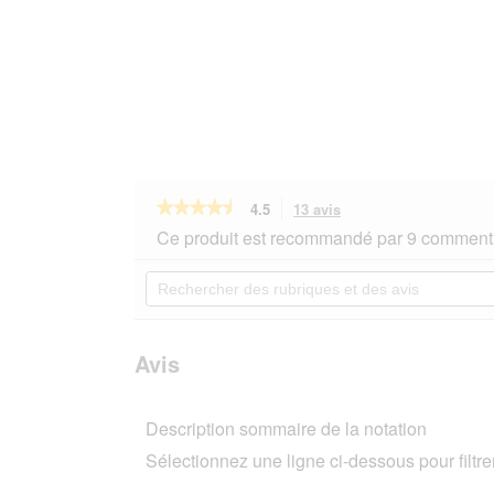
★★★★★
★★★★★
4.5
13 avis
Cette
action
4.5
Ce produit est recommandé par 9 commenta
sur
vous
5
redirigera
Rechercher
étoiles.
vers
des
Lire
les
rubriques
les
avis.
et
avis
sur
des
Avis
ROYAL
avis
CANIN
Veterinary
Description sommaire de la notation
Diet
Gastrointestinal
Sélectionnez une ligne ci-dessous pour filtrer
Low
Fat
Small