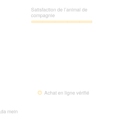
5
Rapport
sur
qualité/prix,
Satisfaction de l’animal de
5
5
compagnie
sur
5
Satisfaction
de
l’animal
de
compagnie,
5
sur
5
Achat en ligne vérifié
*
n,da mein