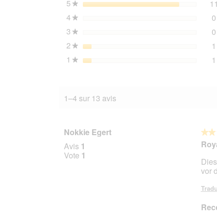
5
étoiles
1
★
Dogs
4
étoiles
0
1,5
★
kg
3
étoiles
0
★
2
étoiles
1
★
1
étoiles
1
★
1–4 sur 13 avis
Nokkie Egert
★★
★★
2
Roy
Avis
1
sur
Vote
1
Dies
5
vor 
étoile
Tradu
Rec