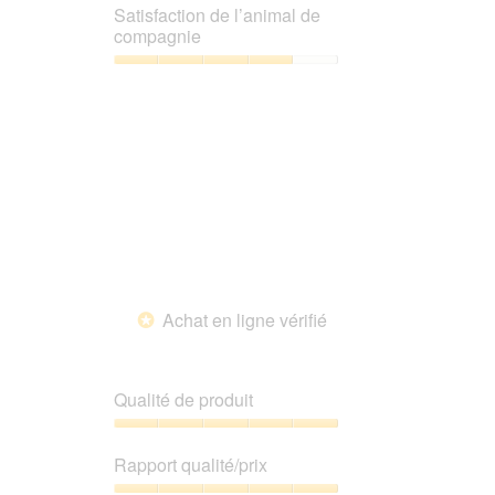
sur
qualité/prix,
Satisfaction de l’animal de
5
1
compagnie
sur
5
Satisfaction
de
l’animal
de
compagnie,
4
sur
5
Achat en ligne vérifié
*
Qualité de produit
Qualité
de
Rapport qualité/prix
produit,