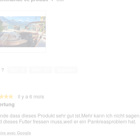
e
n
t
r
a
î
n
e
r
a
l
 ?
Oui ·
0
Non ·
11
Signaler
'
o
u
v
e
·
il y a 6 mois
★★★
★★★
r
ertung
t
u
finde dass dieses Produkt sehr gut ist.Mehr kann ich nicht sage
r
 dieses Futter fressen muss,weil er ein Pankreasproblem hat.
s.
e
d
ire avec Google
'