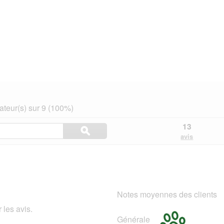
teur(s) sur 9 (100%)
Rechercher
13
ϙ
des
Rechercher
avis
rubriques
et
des
avis
Notes moyennes des clients
 les avis.
Générale