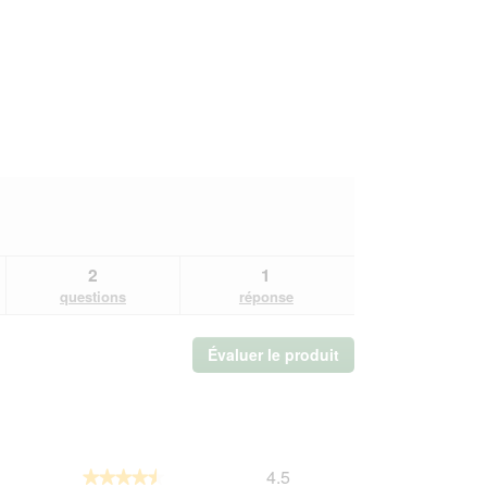
2
1
questions
réponse
Évaluer le produit
.
Cette
action
entraînera
l'ouverture
d'une
Générale,
4.5
boîte
★★★★★
★★★★★
La