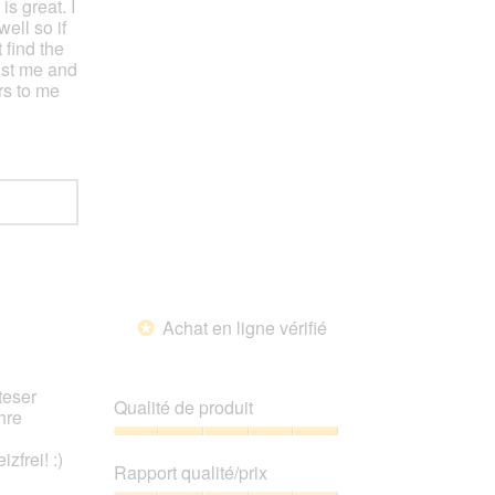
s great. I
ell so if
 find the
just me and
rs to me
Achat en ligne vérifié
*
teser
Qualité de produit
hre
Qualité
zfrei! :)
de
Rapport qualité/prix
produit,