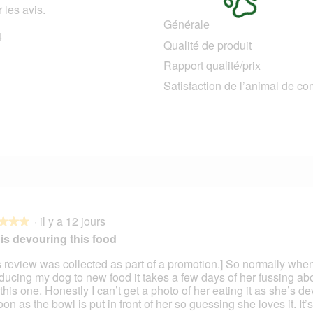
 les avis.
Générale
4
24 avis avec 5 étoiles.
Sélectionnez pour filtrer les avis avec 5 étoiles.
Qualité de produit
1 avis avec 4 étoiles.
Sélectionnez pour filtrer les avis avec 4 étoiles.
Rapport qualité/prix
0 avis avec 3 étoiles.
Sélectionnez pour filtrer les avis avec 3 étoiles.
Satisfaction de l’animal de c
1 avis avec 2 étoiles.
Sélectionnez pour filtrer les avis avec 2 étoiles.
1 avis avec 1 étoile.
Sélectionnez pour filtrer les avis avec 1 étoile.
·
il y a 12 jours
★★★
★★★
is devouring this food
s review was collected as part of a promotion.] So normally whe
oducing my dog to new food it takes a few days of her fussing abo
s.
this one. Honestly I can’t get a photo of her eating it as she’s de
on as the bowl is put in front of her so guessing she loves it. It’