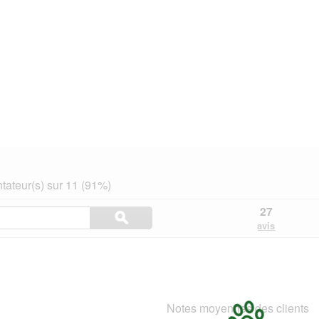
ateur(s) sur 11 (91%)
Rechercher
27
ϙ
des
Rechercher
avis
rubriques
et
des
avis
Notes moyennes des clients