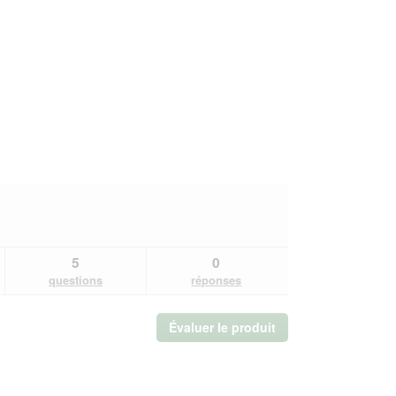
5
0
questions
réponses
Évaluer le produit
.
Cette
action
entraînera
l'ouverture