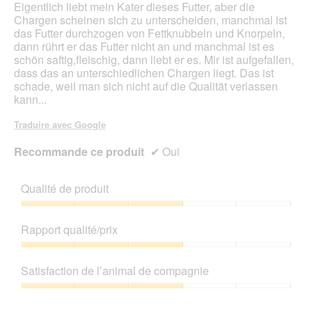
Eigentlich liebt mein Kater dieses Futter, aber die
a
n
Chargen scheinen sich zu unterscheiden, manchmal ist
l
e
das Futter durchzogen von Fettknubbeln und Knorpeln,
t
n
dann rührt er das Futter nicht an und manchmal ist es
e
t
schön saftig,fleischig, dann liebt er es. Mir ist aufgefallen,
R
r
dass das an unterschiedlichen Chargen liegt. Das ist
e
a
schade, weil man sich nicht auf die Qualität verlassen
z
î
kann...
e
n
p
e
Traduire avec Google
t
r
u
a
Recommande ce produit
✔
Oui
r
l
.
'
D
o
Qualité de produit
a
u
t
v
Qualité
u
e
de
Rapport qualité/prix
m
r
produit,
0
t
3
Rapport
9
u
sur
qualité/prix,
Satisfaction de l’animal de compagnie
.
r
5
3
2
e
sur
Satisfaction
0
d
5
de