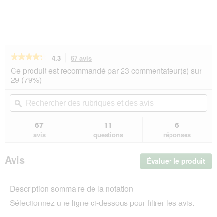
★★★★★
★★★★★
4.3
67 avis
Cette
action
4.3
Ce produit est recommandé par 23 commentateur(s) sur
sur
vous
29 (79%)
5
redirigera
étoiles.
vers
Rechercher
Rec
Lire
les
des
ϙ
de
les
avis.
rubriques
rub
avis
sur
et
et
67
11
6
SELECT
des
de
avis
questions
réponses
GOLD
avis
avi
Adult
Pure
Avis
Évaluer le produit
.
Dinde
12x85
Cet
g
act
Description sommaire de la notation
ent
l'o
Sélectionnez une ligne ci-dessous pour filtrer les avis.
d'u
boî