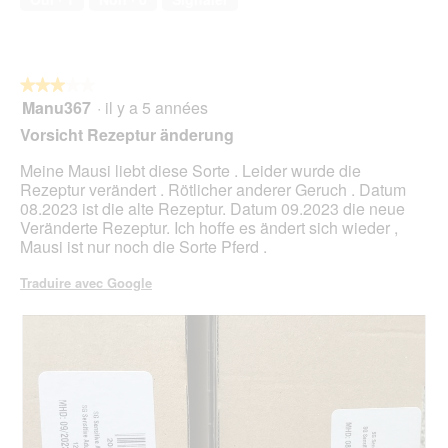
r
1
e
t
sur
n
u
5
t
r
r
e
★★★★★
★★★★★
a
d
Manu367
·
il y a 5 années
î
3
'
n
sur
Vorsicht Rezeptur änderung
u
e
5
n
r
étoiles.
Meine Mausi liebt diese Sorte . Leider wurde die
e
a
Rezeptur verändert . Rötlicher anderer Geruch . Datum
b
l
08.2023 ist die alte Rezeptur. Datum 09.2023 die neue
o
'
Veränderte Rezeptur. Ich hoffe es ändert sich wieder ,
î
o
Mausi ist nur noch die Sorte Pferd .
t
u
e
v
Traduire avec Google
d
e
e
r
d
t
i
u
a
r
l
e
o
d
g
'
u