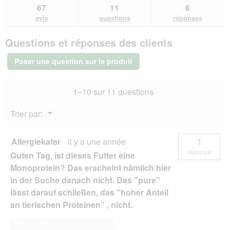
les
questions
que
67
11
6
les
avis.
et
et
avis
avis
questions
réponses
sur
réponses
rép
SELECT
Questions et réponses des clients
GOLD
Adult
Pure
Poser une question sur le produit
Dinde
12x85
g
1–10 sur 11 questions
Menu
Trier par:
▼
Allergiekater
·
il y a une année
1
réponse
Guten Tag, ist dieses Futter eine
Monoprotein? Das erscheint nämlich hier
in der Suche danach nicht. Das "pure"
lässt darauf schließen, das "hoher Anteil
an tierischen Proteinen" , nicht.
Répondre à cette question