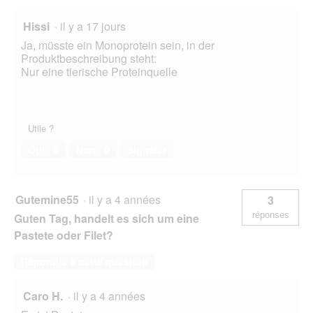
Hissi
·
il y a 17 jours
Ja, müsste ein Monoprotein sein, in der
Produktbeschreibung steht:
Nur eine tierische Proteinquelle
Utile ?
Oui ·
0
Non ·
0
Signaler
Gutemine55
·
il y a 4 années
3
réponses
Guten Tag, handelt es sich um eine
Pastete oder Filet?
Répondre à cette question
Caro H.
·
il y a 4 années