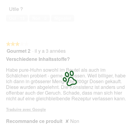
2
'
l’animal
3
u
Utile ?
de
i
n
compagnie,
s
e
Oui ·
15
Non ·
0
Signaler
3
t
b
sur
n
o
5
e
î
u
t
★★★★★
★★★★★
e
e
Gourmet 2
·
il y a 3 années
3
v
d
sur
e
e
Verschiedene Inhaltsstoffe?
5
r
d
étoiles.
Habe pure-Huhn sowohl im Beutel als auch im
ä
i
Schälchen probiert - gerne gefressen. Weil billiger, habe
n
a
ich dann in grösserer Menge die 200gr Dosen gekauft.
d
l
Diese wurden abgelehnt. Die Konsistenz ist anders und
e
o
offenbar auch der Geruch. Schade, dass man sich hier
r
g
nicht auf eine gleichbleibende Rezeptur verlassen kann.
t
u
e
e
Traduire avec Google
R
.
e
Recommande ce produit
✘
Non
z
e
p