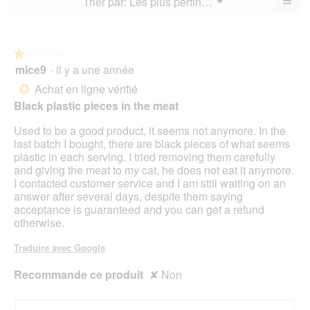
≡
Menu
Trier par:
Les plus pertinents
?
3.7
▼
sur
la
Cliq
sur
5.
not
sur
5.
le
mo
bou
est
suiv
★★★★★
★★★★★
3.9
pour
mice9
·
il y a une année
1
mett
sur
sur
à
Achat en ligne vérifié
5.
*
jour
5
le
Black plastic pieces in the meat
étoiles.
cont
ci-
Used to be a good product, it seems not anymore. In the
des
last batch I bought, there are black pieces of what seems
plastic in each serving. I tried removing them carefully
and giving the meat to my cat, he does not eat it anymore.
I contacted customer service and I am still waiting on an
answer after several days, despite them saying
acceptance is guaranteed and you can get a refund
otherwise.
Traduire avec Google
Recommande ce produit
✘
Non