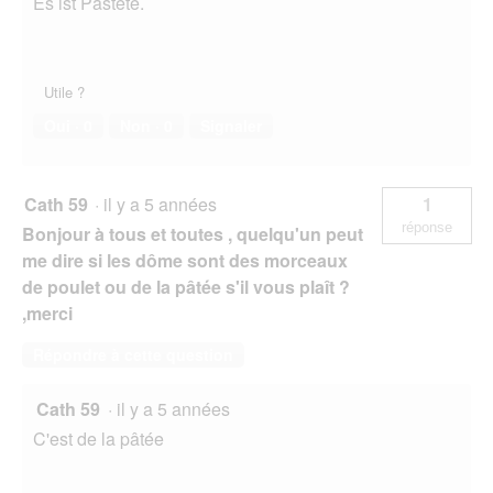
Es ist Pastete.
Utile ?
Oui ·
0
Non ·
0
Signaler
Cath 59
·
il y a 5 années
1
réponse
Bonjour à tous et toutes , quelqu'un peut
me dire si les dôme sont des morceaux
de poulet ou de la pâtée s'il vous plaît ?
,merci
Répondre à cette question
Cath 59
·
il y a 5 années
C'est de la pâtée