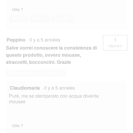
Utile ?
Oui ·
1
Non ·
0
Signaler
Peppino
·
il y a 5 années
1
réponse
Salve vorrei conoscere la consistenza di
questo prodotto, ovvero mousse,
straccetti, bocconcini. Grazie
Répondre à cette question
Claudiomaria
·
il y a 5 années
Purè, ma se stemperato con acqua diventa
mousse
Utile ?