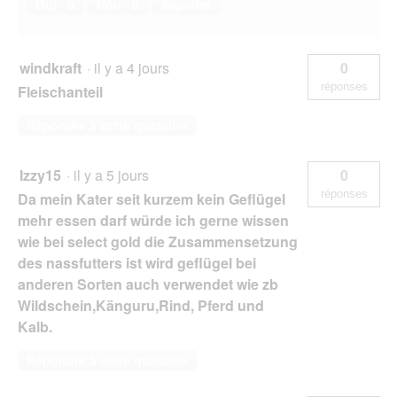
Oui ·
0
Non ·
0
Signaler
windkraft
·
il y a 4 jours
0
réponses
Fleischanteil
Répondre à cette question
Izzy15
·
il y a 5 jours
0
réponses
Da mein Kater seit kurzem kein Geflügel
mehr essen darf würde ich gerne wissen
wie bei select gold die Zusammensetzung
des nassfutters ist wird geflügel bei
anderen Sorten auch verwendet wie zb
Wildschein,Känguru,Rind, Pferd und
Kalb.
Répondre à cette question