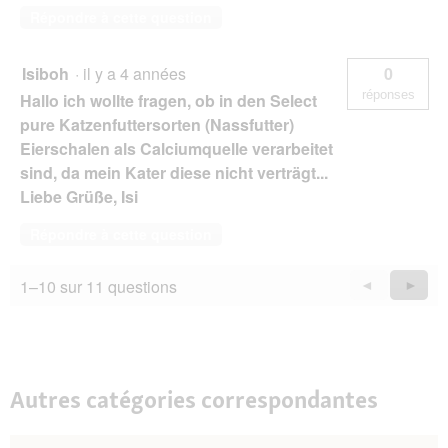
Répondre à cette question
Isiboh
·
il y a 4 années
0
réponses
Hallo ich wollte fragen, ob in den Select
pure Katzenfuttersorten (Nassfutter)
Eierschalen als Calciumquelle verarbeitet
sind, da mein Kater diese nicht verträgt...
Liebe Grüße, Isi
Répondre à cette question
1–10 sur 11 questions
Précédent
◄
Suiva
►
Questions
Quest
Autres catégories correspondantes