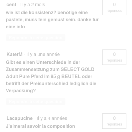
cent
·
il y a 2 mois
0
réponses
wie ist die konsistenz? benötige eine
pastete, muss fein gemust sein. danke für
eine info
Répondre à cette question
KaterM
·
il y a une année
0
réponses
Gibt es einen Unterschiede in der
Zusammensetzung zum SELECT GOLD
Adult Pure Pferd im 85 g BEUTEL oder
betrifft der Preisunterschied lediglich die
Verpackung?
Répondre à cette question
Lacapucine
·
il y a 4 années
0
réponses
J'aimerai savoir la composition