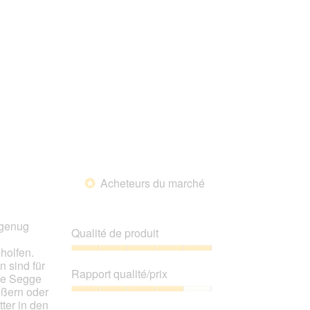
5
sur
5
Acheteurs du marché
*
 genug
Qualité de produit
holfen.
Qualité
 sind für
de
Rapport qualité/prix
die Segge
produit,
ößern oder
5
Rapport
ter in den
sur