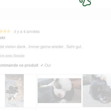
·
il y a 4 années
★★★
★★★
ekt
ekt vielen dank . Immer gerne wieder . Sehr gut .
s.
ire avec Google
ommande ce produit
✔
Oui
A
P
A
P