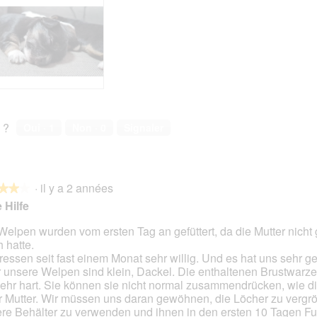
v
h
v
h
i
o
i
o
s
t
s
t
s
o
s
o
u
C
u
C
r
e
r
e
l
t
l
t
a
t
a
t
p
e
p
e
 ?
Oui ·
1
Non ·
0
Signaler
h
a
h
a
o
c
o
c
t
t
t
t
o
i
o
i
2
o
3
o
·
il y a 2 années
★★★
★★★
.
n
.
n
 Hilfe
e
e
n
n
Welpen wurden vom ersten Tag an gefüttert, da die Mutter nicht
t
t
h hatte.
s.
r
r
fressen seit fast einem Monat sehr willig. Und es hat uns sehr ge
a
a
 unsere Welpen sind klein, Dackel. Die enthaltenen Brustwarzen
î
î
sehr hart. Sie können sie nicht normal zusammendrücken, wie 
n
n
r Mutter. Wir müssen uns daran gewöhnen, die Löcher zu vergr
e
e
re Behälter zu verwenden und ihnen in den ersten 10 Tagen Fut