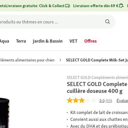
nts
Livraison gratuite: Click & Collect
Livraison offerte dès 69 €
Aqua
Terra
Jardin & Bassin
VET
Offres
éments alimentaires pour chien
SELECT GOLD Complete Milk-Set Jun
SELECT GOLD Compléments alimenta
SELECT GOLD Complete Mi
cuillère doseuse 400 g
3.0
(11)
Évaluer
Kit complet de lait de croissa
Convient aussi aux chattes en 
Avec du DHA et des prébiotiq