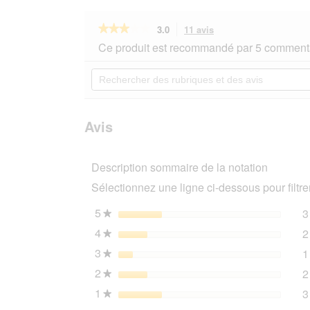
★★★★★
★★★★★
3.0
11 avis
Cette
action
3
Ce produit est recommandé par 5 commenta
sur
vous
5
redirigera
Rechercher
étoiles.
vers
des
Lire
les
rubriques
les
avis.
et
avis
sur
des
Avis
SELECT
avis
GOLD
Complete
Description sommaire de la notation
Milk-
Set
Sélectionnez une ligne ci-dessous pour filtrer
Junior
avec
biberon
5
étoiles
3
★
et
4
étoiles
2
cuillère
★
doseuse
3
étoiles
1
400
★
g
2
étoiles
2
★
1
étoiles
3
★