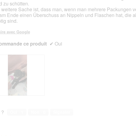
r
r
 zu schütten.
a
a
 weitere Sache ist, dass man, wenn man mehrere Packungen 
l
l
 am Ende einen Überschuss an Nippeln und Flaschen hat, die a
'
'
tig sind.
o
o
u
u
ire avec Google
v
v
e
e
ommande ce produit
✔
Oui
r
r
t
t
u
u
r
r
e
e
d
d
'
'
u
u
n
n
e
e
b
b
o
o
 ?
Oui ·
1
Non ·
0
Signaler
î
î
t
t
e
e
d
d