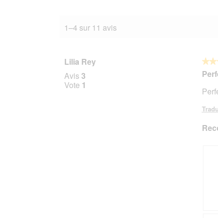
1–4 sur 11 avis
Lilia Rey
★★
★★
5
Perf
Avis
3
sur
Vote
1
Perf
5
étoile
Tradu
Rec
A
P