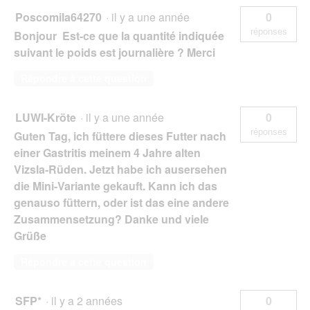
Poscomila64270
·
il y a une année
0
réponses
Bonjour Est-ce que la quantité indiquée
suivant le poids est journalière ? Merci
Répondre à cette question
LUWI-Kröte
·
il y a une année
0
réponses
Guten Tag, ich füttere dieses Futter nach
einer Gastritis meinem 4 Jahre alten
Vizsla-Rüden. Jetzt habe ich ausersehen
die Mini-Variante gekauft. Kann ich das
genauso füttern, oder ist das eine andere
Zusammensetzung? Danke und viele
Grüße
Répondre à cette question
SFP*
·
il y a 2 années
0