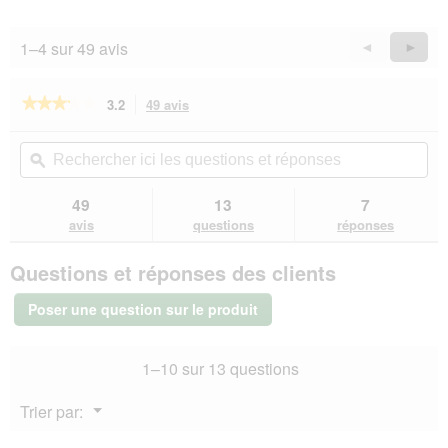
sur
5
1–4 sur 49 avis
Précédent
◄
Suiva
►
Reviews
Revie
★★★★★
★★★★★
3.2
49 avis
Cette
action
3.2
sur
vous
Rechercher
Rec
5
redirigera
ici
ϙ
ici
étoiles.
vers
les
les
Lire
les
questions
que
49
13
7
les
avis.
et
et
avis
avis
questions
réponses
sur
réponses
rép
SELECT
Questions et réponses des clients
GOLD
Medica
Diététique
Poser une question sur le produit
Volaille
&
riz
1–10 sur 13 questions
2x10
kg
Menu
Trier par:
▼