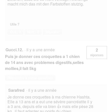
macht mich das mit den Farbstoffen stutzig.
Utile ?
Oui ·
0
Non ·
0
Signaler
Gucci.12.
·
il y a une année
2
réponses
Puis je donner ces croquettes a 1 chien
de 14 ans avec problemes digestifs,selles
mollies,il fait 5kg
Répondre à cette question
Sarafred
·
il y a une année
Je donne ces croquettes à ma chienne Hashta.
Elle a 13 ans et a eut une sévère pancréatite il y
a 3 ans, depuis elle va bien 👍 mais elle pèse 28
kg...il faut adapter au poids du chien