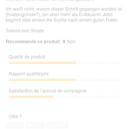
Ich weiß nicht, warum dieser Schritt gegangen worden ist
(Kostengründe?), bin aber mehr als Enttäuscht. Jetzt
beginnt also erneut die Suche nach einem guten Futter.
Traduire avec Google
Recommande ce produit
✘
Non
Qualité de produit
Qualité
de
Rapport qualité/prix
produit,
3
Rapport
sur
qualité/prix,
Satisfaction de l’animal de compagnie
5
3
sur
Satisfaction
5
de
l’animal
Utile ?
de
compagnie,
Oui ·
8
Non ·
7
Signaler
2