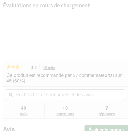
Évaluations en cours de chargement
★★★★★
★★★★★
3.2
49 avis
Cette
action
3.2
Ce produit est recommandé par 27 commentateur(s) sur
sur
vous
45 (60%)
5
redirigera
étoiles.
vers
Rechercher
Rec
Lire
les
des
ϙ
de
les
avis.
rubriques
rub
avis
sur
et
et
49
13
7
SELECT
des
de
avis
questions
réponses
GOLD
avis
avi
Medica
Diététique
Avis
Évaluer le produit
.
Volaille