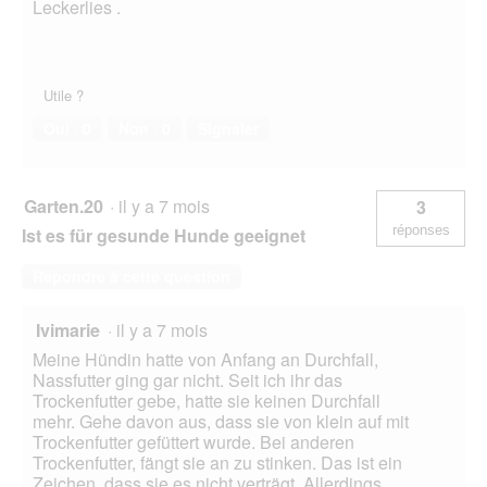
Leckerlies .
Utile ?
Oui ·
0
Non ·
0
Signaler
Garten.20
·
il y a 7 mois
3
réponses
Ist es für gesunde Hunde geeignet
Répondre à cette question
Ivimarie
·
il y a 7 mois
Meine Hündin hatte von Anfang an Durchfall,
Nassfutter ging gar nicht. Seit ich ihr das
Trockenfutter gebe, hatte sie keinen Durchfall
mehr. Gehe davon aus, dass sie von klein auf mit
Trockenfutter gefüttert wurde. Bei anderen
Trockenfutter, fängt sie an zu stinken. Das ist ein
Zeichen, dass sie es nicht verträgt. Allerdings