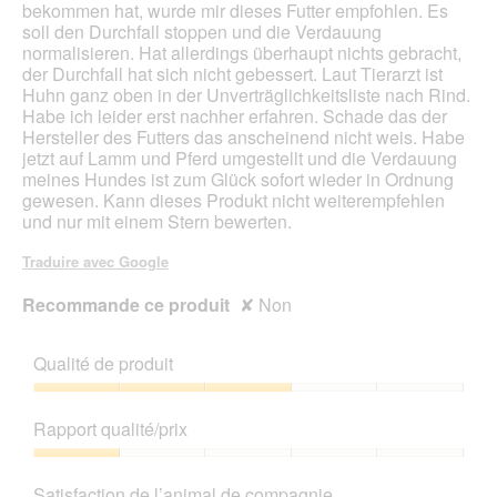
bekommen hat, wurde mir dieses Futter empfohlen. Es
r
e
soll den Durchfall stoppen und die Verdauung
t
n
normalisieren. Hat allerdings überhaupt nichts gebracht,
u
t
der Durchfall hat sich nicht gebessert. Laut Tierarzt ist
r
r
Huhn ganz oben in der Unverträglichkeitsliste nach Rind.
e
a
Habe ich leider erst nachher erfahren. Schade das der
d
î
Hersteller des Futters das anscheinend nicht weis. Habe
'
n
jetzt auf Lamm und Pferd umgestellt und die Verdauung
u
e
meines Hundes ist zum Glück sofort wieder in Ordnung
n
r
gewesen. Kann dieses Produkt nicht weiterempfehlen
e
a
und nur mit einem Stern bewerten.
b
l
o
'
Traduire avec Google
î
o
t
u
Recommande ce produit
✘
Non
e
v
d
e
e
r
Qualité de produit
d
t
i
u
Qualité
a
r
de
Rapport qualité/prix
l
e
produit,
o
d
3
Rapport
g
'
sur
qualité/prix,
Satisfaction de l’animal de compagnie
u