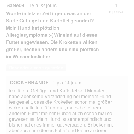
SaNe09
·
il y a 22 jours
1
réponse
Wurde in letzter Zeit irgendwas an der
Sorte Geflügel und Kartoffel geändert?
Mein Hund hat plötzlich
Allergiesymptome :-( Wir sind auf dieses
Futter angewiesen. Die Kroketten wirken
größer, riechen anders und sind plötzlich
im Wasser löslicher
Répondre à cette question
COCKERBANDE
·
il y a 14 jours
Ich füttere Geflügel und Kartoffel seit Monaten,
habe aber keine Veränderung bei meinem Hund
festgestellt, dass die Kroketten schon mal größer
wirken halte ich für normal, da es bei einem
anderen Futter meiner Hunde auch schon mal so
gewesen ist. Mein Hund ist sehr empfindlich und
bisher hat er es immer gut vertragen. Er bekommt
aber auch nur dieses Futter und keine anderen