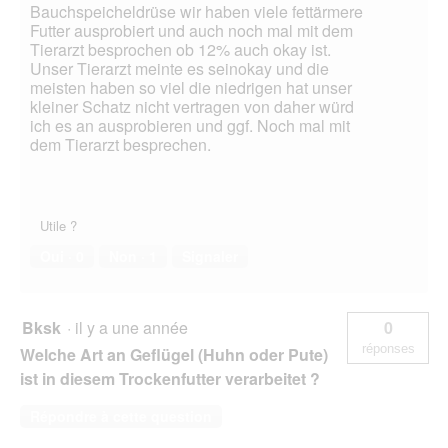
Bauchspeicheldrüse wir haben viele fettärmere
Futter ausprobiert und auch noch mal mit dem
Tierarzt besprochen ob 12% auch okay ist.
Unser Tierarzt meinte es seinokay und die
meisten haben so viel die niedrigen hat unser
kleiner Schatz nicht vertragen von daher würd
ich es an ausprobieren und ggf. Noch mal mit
dem Tierarzt besprechen.
Utile ?
Oui ·
0
Non ·
1
Signaler
Bksk
·
il y a une année
0
réponses
Welche Art an Geflügel (Huhn oder Pute)
ist in diesem Trockenfutter verarbeitet ?
Répondre à cette question