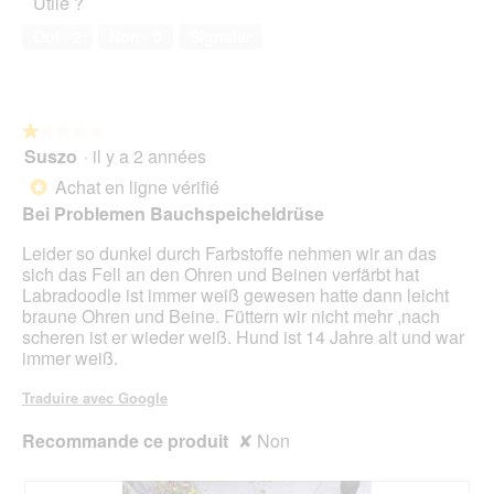
Utile ?
v
de
2
o
e
compagnie,
.
n
Oui ·
2
Non ·
0
Signaler
r
1
e
t
sur
n
u
5
t
r
r
e
★★★★★
★★★★★
a
d
Suszo
·
il y a 2 années
î
1
'
n
sur
Achat en ligne vérifié
*
u
e
5
Bei Problemen Bauchspeicheldrüse
n
r
étoiles.
e
a
Leider so dunkel durch Farbstoffe nehmen wir an das
b
l
sich das Fell an den Ohren und Beinen verfärbt hat
o
'
Labradoodle ist immer weiß gewesen hatte dann leicht
î
o
braune Ohren und Beine. Füttern wir nicht mehr ,nach
t
u
scheren ist er wieder weiß. Hund ist 14 Jahre alt und war
e
v
immer weiß.
d
e
e
r
Traduire avec Google
d
t
i
u
Recommande ce produit
✘
Non
a
r
l
e
o
d