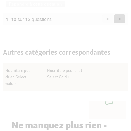
Répondre à cette question
1–10 sur 13 questions
Précédent
◄
Suiva
►
Questions
Quest
Autres catégories correspondantes
Nourriture pour
Nourriture pour chat
chien Select
Select Gold
Gold
Ne manquez plus rien -