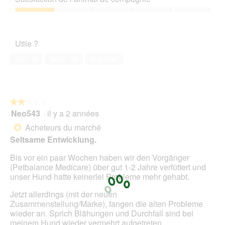
u
5
1
e
n
sur
Satisfaction
.
e
5
de
b
l’animal
o
Utile ?
de
î
compagnie,
t
Oui ·
6
Non ·
15
Signaler
1
e
sur
d
5
e
d
★★★★★
★★★★★
i
Neo543
·
il y a 2 années
2
a
sur
l
Acheteurs du marché
*
5
o
Seltsame Entwicklung.
étoiles.
g
u
Bis vor ein paar Wochen haben wir den Vorgänger
e
(Petbalance Medicare) über gut 1-2 Jahre verfüttert und
.
unser Hund hatte keinerlei Probleme mehr gehabt.
Jetzt allerdings (mit der neuen
Zusammenstellung/Marke), fangen die alten Probleme
wieder an. Sprich Blähungen und Durchfall sind bei
meinem Hund wieder vermehrt aufgetreten.