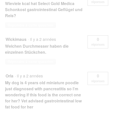
réponses
Wieviele kcal hat Select Gold Medica
Schonkost gastrointestinal Geflügel und
Reis?
Répondre à cette question
Wickimaus
·
il y a 2 années
0
réponses
Welchen Durchmesser haben die
einzelnen Stückchen.
Répondre à cette question
Orla
·
il y a 2 années
0
réponses
My dog is 4 years old miniature poodle
just diagnosed with pancreatitis so I’m
wondering if this food is the correct one
for her? Vet advised gastrointestinal low
fat food for her