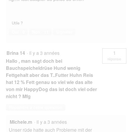
Utile ?
Oui ·
0
Non ·
11
Signaler
Brina 14
·
il y a 3 années
1
réponse
Hallo , man sagt doch bei
Bauchspeicheldrüse Hund wenig
Fettgehalt aber das T..Futter Huhn Reis
hat 12 % Fett genau so viel wie das alte
von mir HappyDog das ist doch viel oder
nicht ? Mfg
Répondre à cette question
Michele.m
·
il y a 3 années
Unser rüde hatte auch Probleme mit der