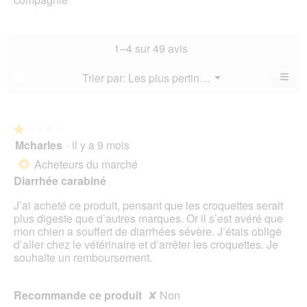
de
l’a
est
de
la
de
3.2
la
not
co
sur
not
mo
La
1–4 sur 49 avis
5.
mo
est
val
est
3.5
de
≡
Menu
Trier par:
Les plus pertinents
?
3.2
▼
sur
la
Cliq
sur
5.
not
sur
5.
le
mo
bou
est
suiv
★★★★★
★★★★★
3.3
pour
Mcharles
·
il y a 9 mois
1
mett
sur
sur
à
Acheteurs du marché
5.
*
jour
5
le
Diarrhée carabiné
étoiles.
cont
ci-
J’ai acheté ce produit, pensant que les croquettes serait
des
plus digeste que d’autres marques. Or il s’est avéré que
mon chien a souffert de diarrhées sévère. J’étais obligé
d’aller chez le vétérinaire et d’arrêter les croquettes. Je
souhaite un remboursement.
Recommande ce produit
✘
Non