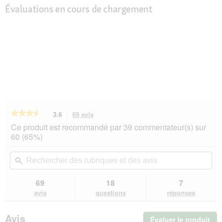
Évaluations en cours de chargement
★★★★★
★★★★★
3.6
69 avis
Cette
action
3.6
Ce produit est recommandé par 39 commentateur(s) sur
sur
vous
60 (65%)
5
redirigera
étoiles.
vers
Rechercher
Rec
Lire
les
des
ϙ
de
les
avis.
rubriques
rub
avis
sur
et
et
69
18
7
SELECT
des
de
avis
questions
réponses
GOLD
avis
avi
Medica
Hypoallergénique
Avis
Évaluer le produit
.
Cheval