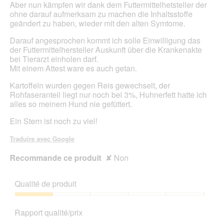
d
e
Aber nun kämpfen wir dank dem Futtermittelhetsteller der
e
r
ohne darauf aufmerksam zu machen die Inhaltsstoffe
d
t
geändert zu haben, wieder mit den alten Symtome.
i
u
a
r
Darauf angesprochen kommt ich solle Einwilligung das
l
e
der Futtermittelhersteller Auskunft über die Krankenakte
o
d
bei Tierarzt einholen darf.
g
'
Mit einem Attest ware es auch getan.
u
u
e
Kartoffeln wurden gegen Reis gewechselt, der
n
.
Rohfaseranteil liegt nur noch bei 3%, Huhnerfett hatte ich
e
alles so meinem Hund nie gefüttert.
b
o
Ein Stern ist noch zu viel!
î
t
Traduire avec Google
e
d
Recommande ce produit
✘
Non
e
d
i
Qualité de produit
a
l
Qualité
o
de
Rapport qualité/prix
g