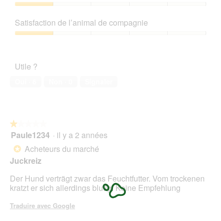
produit,
u
1
Rapport
e
sur
qualité/prix,
Satisfaction de l’animal de compagnie
.
5
1
sur
Satisfaction
5
de
l’animal
Utile ?
de
compagnie,
Oui ·
6
Non ·
0
Signaler
1
sur
5
★★★★★
★★★★★
Paule1234
·
il y a 2 années
1
sur
Acheteurs du marché
*
5
Juckreiz
étoiles.
Der Hund verträgt zwar das Feuchtfutter. Vom trockenen
kratzt er sich allerdings blutig. Keine Empfehlung
Traduire avec Google