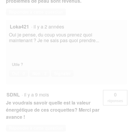
problèmes de peau sont revenus.
Répondre à cette question
Loka421
·
il y a 2 années
Oui je pense, du coup vous prenez quoi
maintenant ? Je ne sais pas quoi prendre...
Utile ?
Oui ·
0
Non ·
2
Signaler
SDNL
·
il y a 9 mois
0
réponses
Je voudrais savoir quelle est la valeur
énergétique de ces croquettes? Merci par
avance !
Répondre à cette question