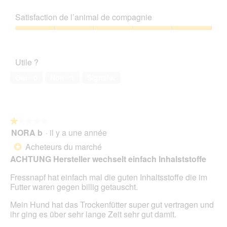
n
5
Rapport
r
r
t
e
sur
qualité/prix,
a
e
Satisfaction de l’animal de compagnie
b
5
5
l
a
o
sur
'
Satisfaction
c
î
5
o
de
t
t
u
l’animal
i
e
Utile ?
v
de
o
d
e
compagnie,
n
Oui ·
0
Non ·
1
Signaler
e
r
5
e
d
t
sur
n
i
u
5
t
a
r
r
l
e
★★★★★
★★★★★
a
o
d
NORA b
·
il y a une année
î
1
g
'
n
sur
Acheteurs du marché
u
*
u
e
5
e
ACHTUNG Hersteller wechselt einfach Inhalststoffe
n
r
étoiles.
.
e
a
Fressnapf hat einfach mal die guten Inhaltsstoffe die im
b
l
Futter waren gegen billig getauscht.
o
'
î
o
Mein Hund hat das Trockenfütter super gut vertragen und
t
u
ihr ging es über sehr lange Zeit sehr gut damit.
e
v