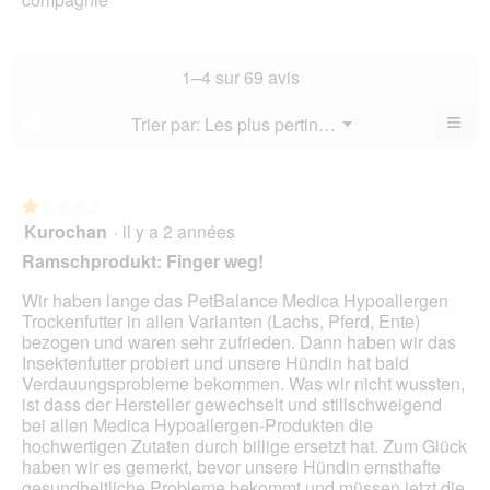
de
l’a
est
de
la
de
3.6
la
not
co
sur
not
mo
La
1–4 sur 69 avis
5.
mo
est
val
est
3.6
de
≡
Menu
Trier par:
Les plus pertinents
?
3.4
▼
sur
la
Cliq
sur
5.
not
sur
5.
le
mo
bou
est
suiv
★★★★★
★★★★★
3.7
pour
Kurochan
·
il y a 2 années
1
mett
sur
sur
à
Ramschprodukt: Finger weg!
5.
jour
5
le
étoiles.
Wir haben lange das PetBalance Medica Hypoallergen
cont
ci-
Trockenfutter in allen Varianten (Lachs, Pferd, Ente)
des
bezogen und waren sehr zufrieden. Dann haben wir das
Insektenfutter probiert und unsere Hündin hat bald
Verdauungsprobleme bekommen. Was wir nicht wussten,
ist dass der Hersteller gewechselt und stillschweigend
bei allen Medica Hypoallergen-Produkten die
hochwertigen Zutaten durch billige ersetzt hat. Zum Glück
haben wir es gemerkt, bevor unsere Hündin ernsthafte
gesundheitliche Probleme bekommt und müssen jetzt die