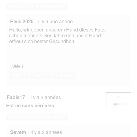
Répondre à cette question
Elvis 2025
·
il y a une année
Hallo, wir geben unserem Hund dieses Futter
schon mehr als vier Jahre und unser Hund
erfreut sich bester Gesundheit.
Utile ?
Oui ·
1
Non ·
7
Signaler
Fabie17
·
il y a 2 années
1
réponse
Est-ce sans céréales
Répondre à cette question
Sevem
·
il y a 2 années