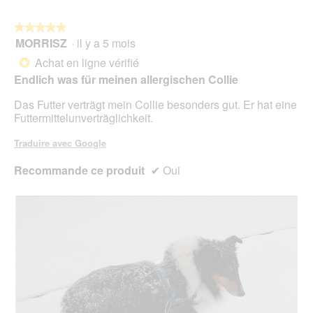
5
★★★★★
★★★★★
MORRISZ
·
il y a 5 mois
5
sur
Achat en ligne vérifié
*
5
Endlich was für meinen allergischen Collie
étoiles.
Das Futter verträgt mein Collie besonders gut. Er hat eine
Futtermittelunverträglichkeit.
Traduire avec Google
Recommande ce produit
✔
Oui