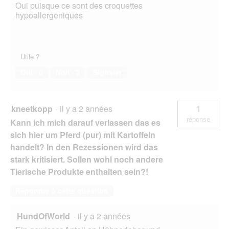
Oui puisque ce sont des croquettes
hypoallergeniques
Utile ?
Oui ·
0
Non ·
3
Signaler
kneetkopp
·
il y a 2 années
1
réponse
Kann ich mich darauf verlassen das es
sich hier um Pferd (pur) mit Kartoffeln
handelt? In den Rezessionen wird das
stark kritisiert. Sollen wohl noch andere
Tierische Produkte enthalten sein?!
Répondre à cette question
HundOfWorld
·
il y a 2 années