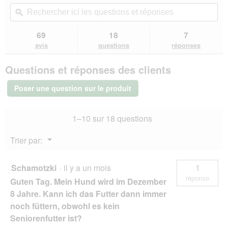
sur
vous
Rechercher
Rec
5
redirigera
ici
ϙ
ici
étoiles.
vers
les
les
Lire
les
questions
que
69
18
7
les
avis.
et
et
avis
avis
questions
réponses
sur
réponses
rép
SELECT
Questions et réponses des clients
GOLD
Medica
Hypoallergénique
Poser une question sur le produit
Cheval
10
kg
1–10 sur 18 questions
Menu
Trier par:
▼
Schamotzki
·
il y a un mois
1
réponse
Guten Tag. Mein Hund wird im Dezember
8 Jahre. Kann ich das Futter dann immer
noch füttern, obwohl es kein
Seniorenfutter ist?