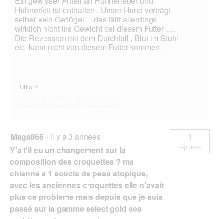
Ein gewisser Anteil an Hühnerleber und
Hühnerfett ist enthalten . Unser Hund verträgt
selber kein Geflügel… das fällt allerdings
wirklich nicht ins Gewicht bei diesem Futter ….
Die Rezession mit dem Durchfall , Blut im Stuhl
etc. kann nicht von diesem Futter kommen .
Utile ?
Oui ·
2
Non ·
3
Signaler
Magali66
·
il y a 3 années
1
réponse
Y'a t'il eu un changement sur la
composition des croquettes ? ma
chienne a 1 soucis de peau atopique,
avec les anciennes croquettes elle n'avait
plus ce probleme mais depuis que je suis
passé sur la gamme select gold ses