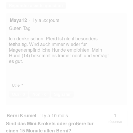
Répondre à cette question
Maya12
·
il y a 22 jours
Guten Tag
Ich denke schon. Pferd ist nicht besonders
fetthaltig. Wird auch immer wieder für
Magenempfindliche Hunde empfohlen. Mein
Hund (14) bekommt es immer noch und verträgt
es gut.
Utile ?
Oui ·
0
Non ·
0
Signaler
Berni Krümel
·
il y a 10 mois
1
réponse
Sind das Mini-Krokets oder größere für
einen 15 Monate alten Berni?