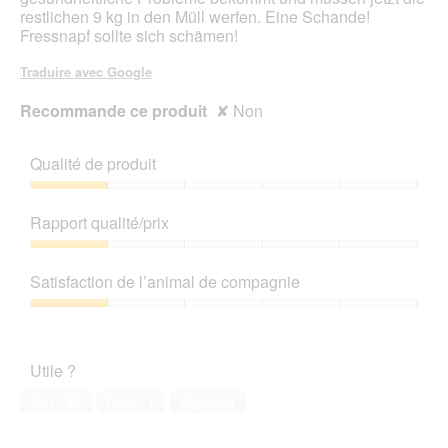
restlichen 9 kg in den Müll werfen. Eine Schande!
Fressnapf sollte sich schämen!
Traduire avec Google
Recommande ce produit
✘
Non
Qualité de produit
Qualité
de
Rapport qualité/prix
produit,
1
Rapport
sur
qualité/prix,
Satisfaction de l’animal de compagnie
5
1
sur
Satisfaction
5
de
l’animal
Utile ?
de
compagnie,
Oui ·
22
Non ·
1
Signaler
1
sur