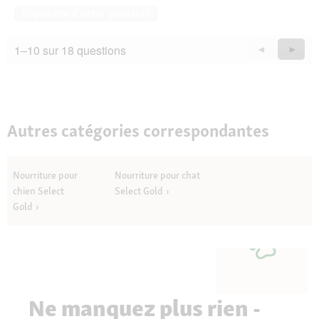
Répondre à cette question
1–10 sur 18 questions
Précédent
◄
Suiva
►
Questions
Quest
Autres catégories correspondantes
Nourriture pour
Nourriture pour chat
chien Select
Select Gold
Gold
Ne manquez plus rien -