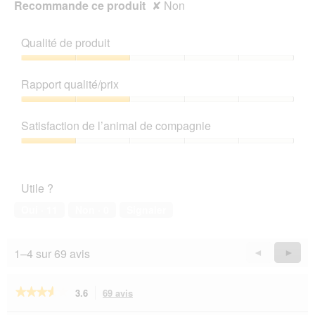
Recommande ce produit
✘
Non
Qualité de produit
Qualité
de
Rapport qualité/prix
produit,
2
Rapport
sur
qualité/prix,
Satisfaction de l’animal de compagnie
5
2
sur
Satisfaction
5
de
l’animal
Utile ?
de
compagnie,
Oui ·
11
Non ·
0
Signaler
1
sur
5
1–4 sur 69 avis
Précédent
◄
Suiva
►
Reviews
Revie
★★★★★
★★★★★
3.6
69 avis
Cette
action
3.6