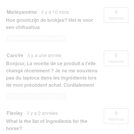
Marleyandme
·
il y a 10 mois
0
réponses
Hoe grootczijn de brokjes? Het is voor
een chihuahua
Répondre à cette question
CaroVe
·
il y a une année
0
réponses
Bonjour, La recette de ce produit a t'elle
changé récemment ? Je ne me souviens
pas du tapioca dans les ingrédients lors
de mon précédent achat. Cordialement
Répondre à cette question
Flaviay
·
il y a 2 années
0
réponses
What is the list of ingredients for the
horse?