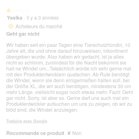
g
r
s
r
e
e
★★★★★
★★★★★
a
n
d
Yasika
·
il y a 3 années
î
1
'
n
sur
Acheteurs du marché
*
u
e
5
Geht gar nicht
n
r
étoiles.
e
a
Wir haben seit ein paar Tagen eine Tierschutzhündin, 10
b
l
Jahre alt, die und ohne darauf hinzuweisen, inkontinent
o
'
übergeben wurde. Also haben wir gedacht, ist ja alles
î
o
nicht so schlimm, zumindest für die Nacht bekommt sie
t
u
halt ne Windel um...Tatsächlich würde ich sehr gerne mal
e
v
mit den Produktentwicklern quatschen. Ab Rute benötigt
d
e
die Windel, wenn sie denn einigermaßen halten soll, bei
e
r
der Größe XL, die wir auch benötigen, mindestens 30 cm
d
t
mehr Länge, vielleicht sogar noch etwas mehr. Fazit: Geht
i
u
gar nicht. Sorry, ist aber so. Gerne darf uns auch mal ein
a
r
Produktentwickler aufsuchen um uns zu zeigen, ob wir zu
l
e
blöd sind, die Windel anzulegen.
o
d
g
'
Traduire avec Google
u
u
e
n
Recommande ce produit
✘
Non
.
e