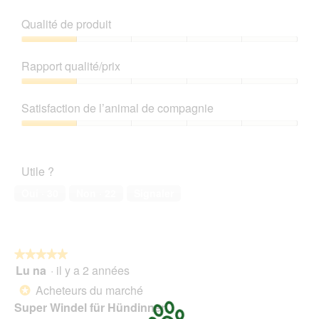
b
o
Qualité de produit
î
t
Qualité
e
de
Rapport qualité/prix
d
produit,
e
1
Rapport
d
sur
qualité/prix,
Satisfaction de l’animal de compagnie
i
5
1
a
sur
Satisfaction
l
5
de
o
l’animal
g
Utile ?
de
u
compagnie,
Oui ·
30
Non ·
22
Signaler
e
1
.
sur
5
★★★★★
★★★★★
Lu na
·
il y a 2 années
5
sur
Acheteurs du marché
*
5
Super Windel für Hündinnen
étoiles.