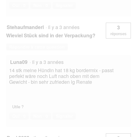
Oui ·
0
Non ·
0
Signaler
Stehaufmanderl
·
il y a 3 années
3
réponses
Wieviel Stück sind in der Verpackung?
Répondre à cette question
Luna09
·
il y a 3 années
14 stk meine Hündin hat 18 kg bordermix - passt
perfekt wäre noch Luft nach oben mit dem
Gewicht - bin sehr zufrieden lg Renate
Utile ?
Oui ·
0
Non ·
0
Signaler