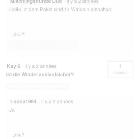
Mischlingshunde Duo
·
il y a 2 années
Hallo, in dem Paket sind 14 Windeln enthalten
Utile ?
Oui ·
1
Non ·
1
Signaler
Kay 6
·
il y a 2 années
1
réponse
Ist die Windel auslaufsicher?
Répondre à cette question
Loona1984
·
il y a 2 années
Ja
Utile ?