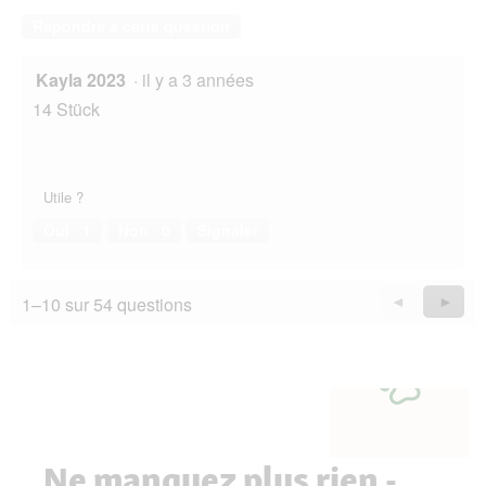
Répondre à cette question
Kayla 2023
·
il y a 3 années
14 Stück
Utile ?
Oui ·
1
Non ·
0
Signaler
1–10 sur 54 questions
Précédent
◄
Suiva
►
Questions
Quest
Ne manquez plus rien -