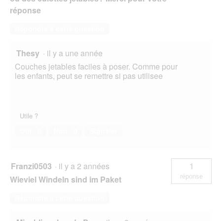
réponse
Répondre à cette question
Thesy
·
il y a une année
Couches jetables faciles à poser. Comme pour
les enfants, peut se remettre si pas utilisee
Utile ?
Oui ·
0
Non ·
0
Signaler
Franzi0503
·
il y a 2 années
1
réponse
Wieviel Windeln sind im Paket
Répondre à cette question