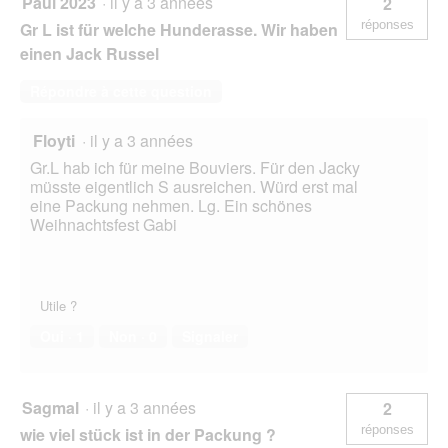
Paul 2023
·
il y a 3 années
2
réponses
Gr L ist für welche Hunderasse. Wir haben
einen Jack Russel
Répondre à cette question
Floyti
·
il y a 3 années
Gr.L hab ich für meine Bouviers. Für den Jacky
müsste eigentlich S ausreichen. Würd erst mal
eine Packung nehmen. Lg. Ein schönes
Weihnachtsfest Gabi
Utile ?
Oui ·
1
Non ·
0
Signaler
Sagmal
·
il y a 3 années
2
réponses
wie viel stück ist in der Packung ?