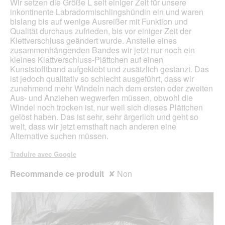
Wir setzen die Größe L seit einiger Zeit für unsere
.
e
a
inkontinente Labradormischlingshündin ein und waren
b
l
bislang bis auf wenige Ausreißer mit Funktion und
o
'
Qualität durchaus zufrieden, bis vor einiger Zeit der
î
o
Klettverschluss geändert wurde. Anstelle eines
t
u
zusammenhängenden Bandes wir jetzt nur noch ein
e
v
kleines Klattverschluss-Plättchen auf einen
d
e
Kunststofftband aufgeklebt und zusätzlich gestanzt. Das
e
r
ist jedoch qualitativ so schlecht ausgeführt, dass wir
d
t
zunehmend mehr Windeln nach dem ersten oder zweiten
i
u
Aus- und Anziehen wegwerfen müssen, obwohl die
a
r
Windel noch trocken ist, nur weil sich dieses Plättchen
l
e
gelöst haben. Das ist sehr, sehr ärgerlich und geht so
o
d
weit, dass wir jetzt ernsthaft nach anderen eine
g
'
Alternative suchen müssen.
u
u
e
n
Traduire avec Google
.
e
b
Recommande ce produit
✘
Non
o
î
t
e
d