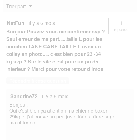
o
d
Menu
Trier par:
g
'
▼
u
u
e
n
NatFun
·
il y a 6 mois
1
.
e
réponse
Bonjour Pouvez vous me confirmer svp ?
b
o
Sauf erreur de ma part......taille L pour les
î
couches TAKE CARE TAILLE L avec un
t
colley en photo..... c est bien pour 23 -34
e
kg svp ? Sur le site c est pour un poids
d
e
inferieur ? Merci pour votre retour d infos
d
i
Répondre à cette question
a
l
Sandrine72
·
il y a 6 mois
o
g
Bonjour,
u
Oui c'est bien ça attention ma chienne boxer
e
29kg et j'ai trouvé un peu juste train arrière large
.
ma chienne.