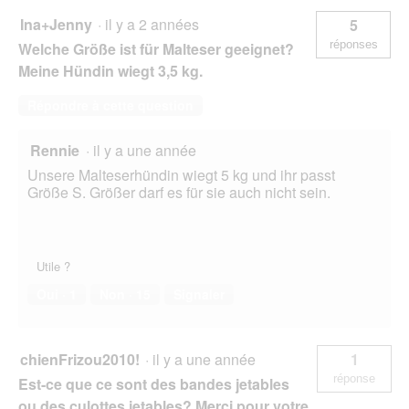
Ina+Jenny
·
il y a 2 années
5
réponses
Welche Größe ist für Malteser geeignet?
Meine Hündin wiegt 3,5 kg.
Répondre à cette question
Rennie
·
il y a une année
Unsere Malteserhündin wiegt 5 kg und ihr passt
Größe S. Größer darf es für sie auch nicht sein.
Utile ?
Oui ·
1
Non ·
15
Signaler
chienFrizou2010!
·
il y a une année
1
réponse
Est-ce que ce sont des bandes jetables
ou des culottes jetables? Merci pour votre