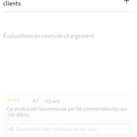
clients
Évaluations en cours de chargement
★★★★★
★★★★★
3.1
114 avis
Cette
action
3.1
Ce produit est recommandé par 58 commentateur(s) sur
sur
vous
103 (56%)
5
redirigera
étoiles.
vers
Rechercher
Rec
Lire
les
des
ϙ
de
les
avis.
rubriques
rub
avis