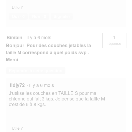
Utile ?
Oui ·
0
Non ·
0
Signaler
Bimbin
·
il y a 6 mois
1
réponse
Bonjour Pour des couches jetables la
taille M correspond à quel poids svp .
Merci
Répondre à cette question
fidjy72
·
il y a 6 mois
J'utilise les couches en TAILLE S pour ma
chienne qui fait 3 kgs. Je pense que la taille M
c'est de 5 à 8 kgs.
Utile ?