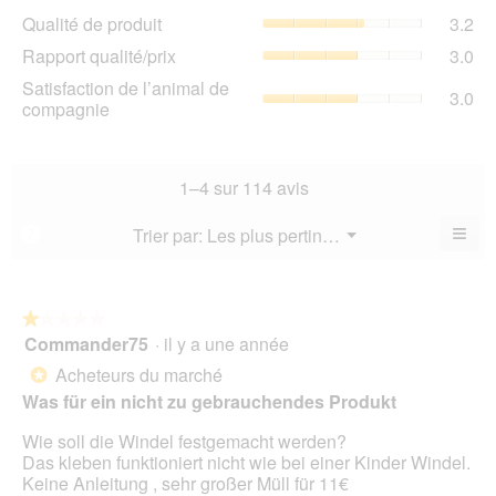
Qua
Qualité de produit
3.2
val
de
de
Rap
Rapport qualité/prix
3.0
pro
la
qua
La
Sat
Satisfaction de l’animal de
not
La
3.0
val
de
compagnie
mo
val
de
l’a
est
de
la
de
3.1
la
not
co
sur
not
mo
La
1–4 sur 114 avis
5.
mo
est
val
est
3.2
de
≡
Menu
Trier par:
Les plus pertinents
?
3
▼
sur
la
Cliq
sur
5.
not
sur
5.
le
mo
bou
est
suiv
★★★★★
★★★★★
3
pour
Commander75
·
il y a une année
1
mett
sur
sur
à
Acheteurs du marché
5.
*
jour
5
le
Was für ein nicht zu gebrauchendes Produkt
étoiles.
cont
ci-
Wie soll die Windel festgemacht werden?
des
Das kleben funktioniert nicht wie bei einer Kinder Windel.
Keine Anleitung , sehr großer Müll für 11€