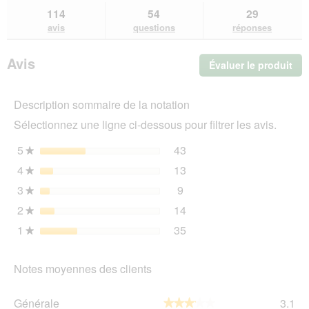
sur
et
et
114
54
29
TAKE
des
de
avis
questions
réponses
CARE
avis
avi
CARE
couches
Avis
Évaluer le produit
.
jetables
S
Cet
act
Description sommaire de la notation
ent
l'o
Sélectionnez une ligne ci-dessous pour filtrer les avis.
d'u
boî
5
étoiles
43
43 avis avec 5 étoiles.
Sélectionnez pour filtrer 
★
de
4
étoiles
13
dia
13 avis avec 4 étoiles.
Sélectionnez pour filtrer 
★
3
étoiles
9
9 avis avec 3 étoiles.
Sélectionnez pour filtrer l
★
2
étoiles
14
14 avis avec 2 étoiles.
Sélectionnez pour filtrer 
★
1
étoiles
35
35 avis avec 1 étoile.
Sélectionnez pour filtrer 
★
Notes moyennes des clients
Gén
Générale
3.1
★★★★★
★★★★★
La