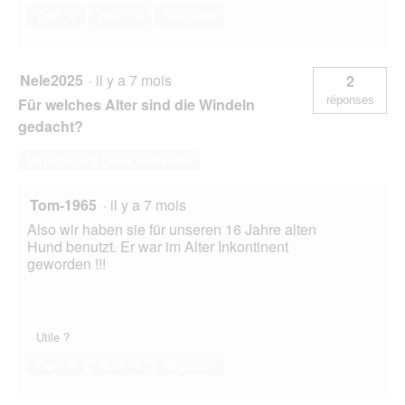
Oui ·
0
Non ·
0
Signaler
Nele2025
·
il y a 7 mois
2
réponses
Für welches Alter sind die Windeln
gedacht?
Répondre à cette question
Tom-1965
·
il y a 7 mois
Also wir haben sie für unseren 16 Jahre alten
Hund benutzt. Er war im Alter Inkontinent
geworden !!!
Utile ?
Oui ·
0
Non ·
0
Signaler