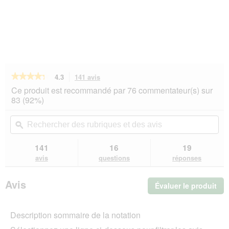
★★★★★
★★★★★
4.3
141 avis
Cette
action
4.3
Ce produit est recommandé par 76 commentateur(s) sur
sur
vous
83 (92%)
5
redirigera
étoiles.
vers
Rechercher
Rec
Lire
les
des
ϙ
de
les
avis.
rubriques
rub
avis
sur
et
et
141
16
19
Trixie
des
de
avis
questions
réponses
jouet
avis
avi
d’intelligence
Dog
Avis
Évaluer le produit
.
Activity
Flip
Cet
Board
act
Description sommaire de la notation
ent
l'o