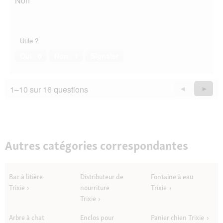
Non
Utile ?
Oui ·
0
Non ·
1
Signaler
1–10 sur 16 questions
Précédent
◄
Suiva
►
Questions
Quest
Autres catégories correspondantes
Bac à litière
Distributeur de
Fontaine à eau
Trixie
nourriture
Trixie
Trixie
Arbre à chat
Enclos pour
Panier chien Trixie