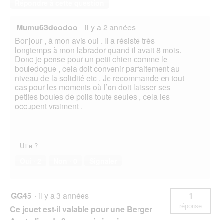
Répondre à cette question
Mumu63doodoo
·
il y a 2 années
Bonjour , à mon avis oui . Il a résisté très
longtemps à mon labrador quand il avait 8 mois.
Donc je pense pour un petit chien comme le
bouledogue , cela doit convenir parfaitement au
niveau de la solidité etc . Je recommande en tout
cas pour les moments où l’on doit laisser ses
petites boules de poils toute seules , cela les
occupent vraiment .
Utile ?
Oui ·
2
Non ·
0
Signaler
GG45
·
il y a 3 années
1
réponse
Ce jouet est-il valable pour une Berger