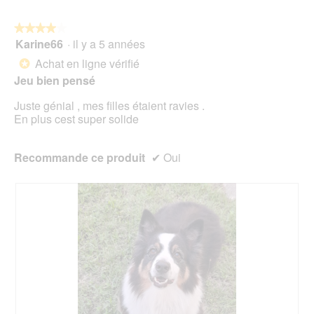
u
5
t
r
r
e
★★★★★
★★★★★
a
d
Karine66
·
il y a 5 années
î
4
'
n
sur
Achat en ligne vérifié
*
u
e
5
Jeu bien pensé
n
r
étoiles.
e
a
Juste génial , mes filles étaient ravies .
b
l
En plus cest super solide
o
'
î
o
t
u
Recommande ce produit
✔
Oui
e
v
d
e
e
r
d
t
i
u
a
r
l
e
o
d
g
'
u
u
e
n
.
e