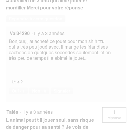
Australien de 3 ans qui aime jouer er
mordiller Merci pour votre réponse
Répondre à cette question
Val34290
·
il y a 3 années
Bonjour, j'ai acheté ce jouet pour mon shih tzu
qui a très peu joué avec, il mange les friandises
cachées en quelques secondes seulement..et en
très peu de temps il a abîmé le jouet...
Utile ?
Oui ·
1
Non ·
0
Signaler
Talés
·
il y a 3 années
1
réponse
L animal peut t il jouer seul, sans risque
de danger pour sa santé ? Je vois de