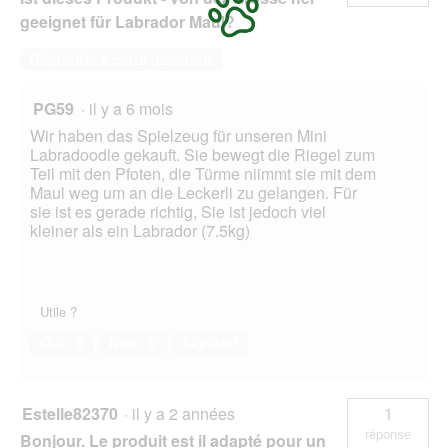
d
geeignet für Labrador Maul?
i
a
Répondre à cette question
l
o
g
PG59
·
il y a 6 mois
u
Wir haben das Spielzeug für unseren Mini
e
Labradoodle gekauft. Sie bewegt die Riegel zum
.
Teil mit den Pfoten, die Türme niimmt sie mit dem
Maul weg um an die Leckerli zu gelangen. Für
sie ist es gerade richtig, Sie ist jedoch viel
kleiner als ein Labrador (7.5kg)
Utile ?
Oui ·
0
Non ·
0
Signaler
Estelle82370
·
il y a 2 années
1
réponse
Bonjour. Le produit est il adapté pour un