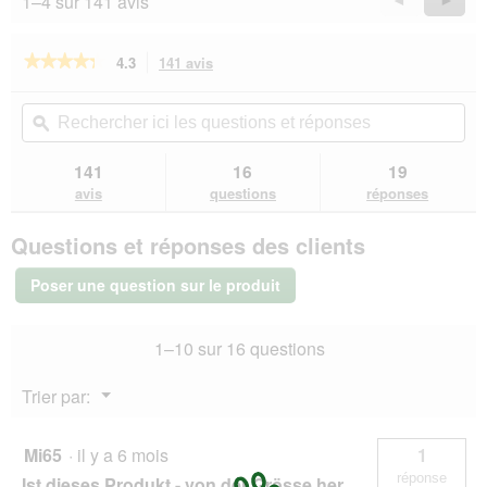
a
1–4 sur 141 avis
l
Reviews
Revie
'
o
★★★★★
★★★★★
4.3
141 avis
Cette
u
action
4.3
v
sur
vous
Rechercher
Rec
5
e
redirigera
ici
ϙ
ici
étoiles.
r
vers
les
les
Lire
t
les
questions
que
141
16
19
les
u
avis.
et
et
avis
avis
questions
réponses
r
sur
réponses
rép
Trixie
e
Questions et réponses des clients
jouet
d
d’intelligence
'
Dog
Poser une question sur le produit
u
Activity
n
Flip
Board
e
1–10 sur 16 questions
b
o
Menu
î
Trier par:
▼
t
e
Mi65
·
il y a 6 mois
1
d
e
réponse
Ist dieses Produkt - von der Grösse her