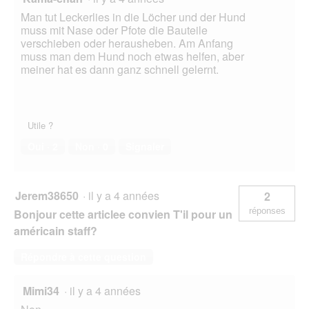
Man tut Leckerlies in die Löcher und der Hund
muss mit Nase oder Pfote die Bauteile
verschieben oder herausheben. Am Anfang
muss man dem Hund noch etwas helfen, aber
meiner hat es dann ganz schnell gelernt.
Utile ?
Oui ·
2
Non ·
0
Signaler
Jerem38650
·
il y a 4 années
2
réponses
Bonjour cette articlee convien T'il pour un
américain staff?
Répondre à cette question
Mimi34
·
il y a 4 années