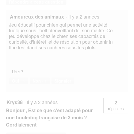
Répondre à cette question
Amoureux des animaux
·
il y a 2 années
Jeu éducatif pour chien qui permet une activité
ludique sous l'oeil bienveillant de son maître. Ce
jeu développe chez le chien ses capacités de
curiosité, d'intérêt et de résolution pour obtenir in
fine les friandises cachées sous les plots.
Utile ?
Oui ·
1
Non ·
1
Signaler
Krys38
·
il y a 2 années
2
réponses
Bonjour , Est ce que c'est adapté pour
une bouledog française de 3 mois ?
Cordialement