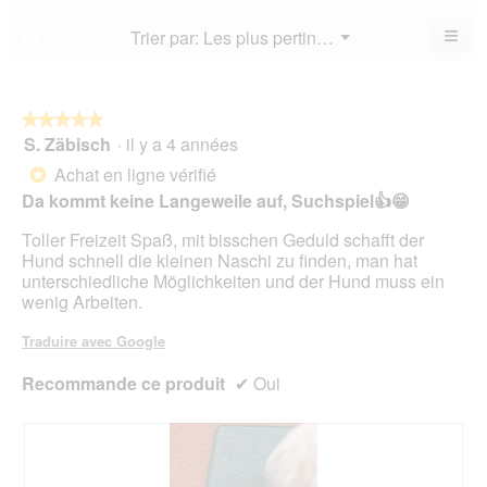
est
val
est
4.4
de
≡
Menu
Trier par:
Les plus pertinents
?
4.5
▼
sur
la
Cliq
sur
5.
not
sur
5.
le
mo
bou
est
suiv
★★★★★
★★★★★
4.4
pour
S. Zäbisch
·
il y a 4 années
5
mett
sur
sur
à
Achat en ligne vérifié
5.
*
jour
5
le
Da kommt keine Langeweile auf, Suchspiel👍😁
étoiles.
cont
ci-
Toller Freizeit Spaß, mit bisschen Geduld schafft der
des
Hund schnell die kleinen Naschi zu finden, man hat
unterschiedliche Möglichkeiten und der Hund muss ein
wenig Arbeiten.
Traduire avec Google
Recommande ce produit
✔
Oui