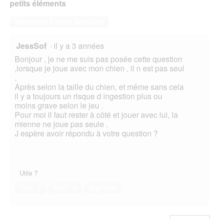
petits éléments
Répondre à cette question
JessSof
·
il y a 3 années
Bonjour , je ne me suis pas posée cette question
,lorsque je joue avec mon chien , il n est pas seul
.
Après selon la taille du chien, et même sans cela
il y a toujours un risque d ingestion plus ou
moins grave selon le jeu .
Pour moi il faut rester à côté et jouer avec lui, la
mienne ne joue pas seule .
J espère avoir répondu à votre question ?
Utile ?
Oui ·
2
Non ·
0
Signaler