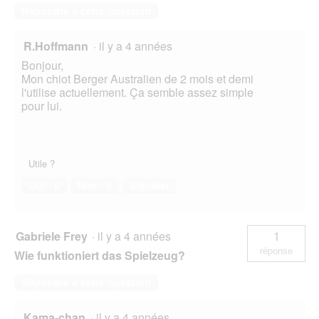
Répondre à cette question
R.Hoffmann
·
il y a 4 années
Bonjour,
Mon chiot Berger Australien de 2 mois et demi
l'utilise actuellement. Ça semble assez simple
pour lui.
Utile ?
Oui ·
0
Non ·
0
Signaler
Gabriele Frey
·
il y a 4 années
1
réponse
Wie funktioniert das Spielzeug?
Répondre à cette question
Kama-chan
·
il y a 4 années