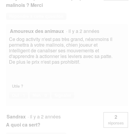
malinois ? Merci
Répondre à cette question
Amoureux des animaux
·
il y a 2 années
Ce dog activity n'est pas très grand, néanmoins il
permettra à votre malinois, chien joueur et
intelligent de canaliser ses mouvements et
d'apprendre à actionner les leviers avec sa patte.
De plus le prix n'est pas prohibitif.
Utile ?
Oui ·
1
Non ·
0
Signaler
Sandrax
·
il y a 2 années
2
réponses
A quoi ca sert?