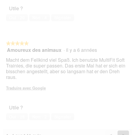
e
i
o
d
Utile ?
s
t
i
s
o
a
Oui ·
20
Non ·
4
Signaler
u
C
l
r
e
o
l
t
g
a
t
u
p
e
★★★★★
★★★★★
e
h
a
Amoureux des animaux
·
il y a 6 années
5
.
o
c
sur
Macht dem Fellkind viel Spaß. Ich benutzte MultiFit Soft
t
t
5
Trainies, die super passen. Das erste Mal hat er sich ein
o
i
étoiles.
bisschen angestellt, aber so langsam hat er den Dreh
1
o
raus.
.
n
e
Traduire avec Google
n
t
r
a
Utile ?
î
Oui ·
26
Non ·
2
Signaler
n
e
r
Précédent
◄
Suiva
►