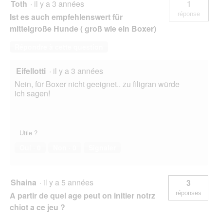
Toth
·
il y a 3 années
1
réponse
Ist es auch empfehlenswert für
mittelgroße Hunde ( groß wie ein Boxer)
Répondre à cette question
Eifellotti
·
il y a 3 années
Nein, für Boxer nicht geeignet.. zu filigran würde
ich sagen!
Utile ?
Oui ·
0
Non ·
0
Signaler
Shaina
·
il y a 5 années
3
réponses
A partir de quel age peut on initier notrz
chiot a ce jeu ?