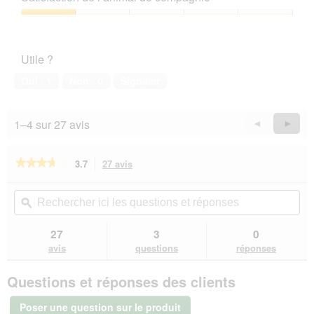
5
1
sur
Satisfaction
5
de
l’animal
Utile ?
de
compagnie,
Oui ·
1
Non ·
0
Signaler
1
sur
5
1–4 sur 27 avis
Précédent
◄
Suiva
►
Reviews
Revie
★★★★★
★★★★★
3.7
27 avis
Cette
action
3.7
sur
vous
Rechercher
Rec
5
redirigera
ici
ϙ
ici
étoiles.
vers
les
les
Lire
les
questions
que
27
3
0
les
avis.
et
et
avis
avis
questions
réponses
sur
réponses
rép
Trixie
Questions et réponses des clients
Planche
à
chat
Poser une question sur le produit
XL