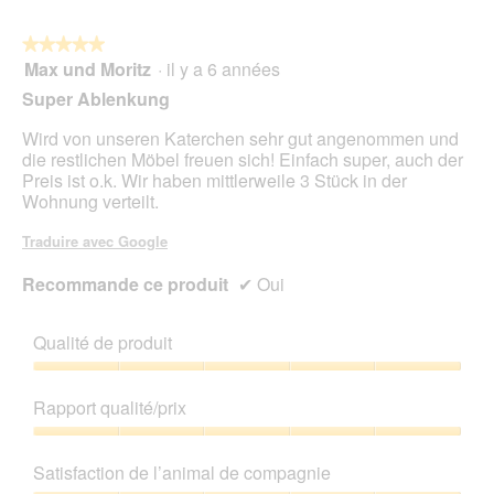
u
5
t
r
r
e
★★★★★
★★★★★
a
d
Max und Moritz
·
il y a 6 années
î
5
'
n
sur
Super Ablenkung
u
e
5
n
r
étoiles.
Wird von unseren Katerchen sehr gut angenommen und
e
a
die restlichen Möbel freuen sich! Einfach super, auch der
b
l
Preis ist o.k. Wir haben mittlerweile 3 Stück in der
o
'
Wohnung verteilt.
î
o
t
u
Traduire avec Google
e
v
d
e
Recommande ce produit
✔
Oui
e
r
d
t
i
u
Qualité de produit
a
r
l
Qualité
e
o
de
d
Rapport qualité/prix
g
produit,
'
u
5
Rapport
u
e
sur
qualité/prix,
n
Satisfaction de l’animal de compagnie
.
5
5
e