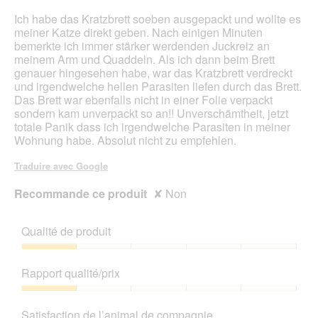
étoiles.
Ich habe das Kratzbrett soeben ausgepackt und wollte es
meiner Katze direkt geben. Nach einigen Minuten
bemerkte ich immer stärker werdenden Juckreiz an
meinem Arm und Quaddeln. Als ich dann beim Brett
genauer hingesehen habe, war das Kratzbrett verdreckt
und irgendwelche hellen Parasiten liefen durch das Brett.
Das Brett war ebenfalls nicht in einer Folie verpackt
sondern kam unverpackt so an!! Unverschämtheit, jetzt
totale Panik dass ich irgendwelche Parasiten in meiner
Wohnung habe. Absolut nicht zu empfehlen.
Traduire avec Google
Recommande ce produit
✘
Non
Qualité de produit
Qualité
de
Rapport qualité/prix
produit,
1
Rapport
sur
qualité/prix,
Satisfaction de l’animal de compagnie