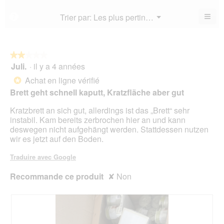
est
val
est
3.3
de
≡
Menu
Trier par:
Les plus pertinents
?
3.4
▼
sur
la
Cliq
sur
5.
not
sur
5.
le
mo
bou
est
suiv
★★★★★
★★★★★
3.4
pour
Juli.
·
il y a 4 années
2
mett
sur
sur
à
Achat en ligne vérifié
5.
*
jour
5
le
Brett geht schnell kaputt, Kratzfläche aber gut
étoiles.
cont
ci-
Kratzbrett an sich gut, allerdings ist das „Brett“ sehr
des
instabil. Kam bereits zerbrochen hier an und kann
deswegen nicht aufgehängt werden. Stattdessen nutzen
wir es jetzt auf den Boden.
Traduire avec Google
Recommande ce produit
✘
Non