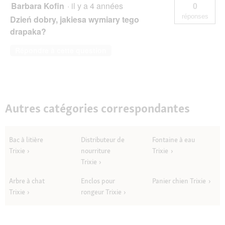
Barbara Kofin
·
il y a 4 années
0
réponses
Dzień dobry, jakiesa wymiary tego
drapaka?
Répondre à cette question
Autres catégories correspondantes
Bac à litière
Distributeur de
Fontaine à eau
Trixie
nourriture
Trixie
Trixie
Arbre à chat
Enclos pour
Panier chien Trixie
Trixie
rongeur Trixie