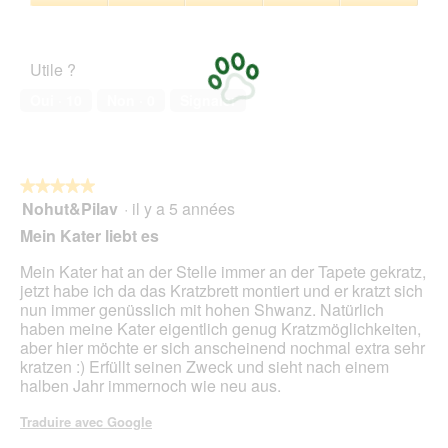
sur
b
Satisfaction
5
o
de
î
l’animal
Utile ?
t
de
e
compagnie,
Oui ·
10
Non ·
0
Signaler
d
5
e
sur
d
5
i
a
★★★★★
★★★★★
l
Nohut&Pilav
·
il y a 5 années
5
o
sur
Mein Kater liebt es
g
5
u
étoiles.
Mein Kater hat an der Stelle immer an der Tapete gekratz,
e
jetzt habe ich da das Kratzbrett montiert und er kratzt sich
.
nun immer genüsslich mit hohen Shwanz. Natürlich
haben meine Kater eigentlich genug Kratzmöglichkeiten,
aber hier möchte er sich anscheinend nochmal extra sehr
kratzen :) Erfüllt seinen Zweck und sieht nach einem
halben Jahr immernoch wie neu aus.
Traduire avec Google