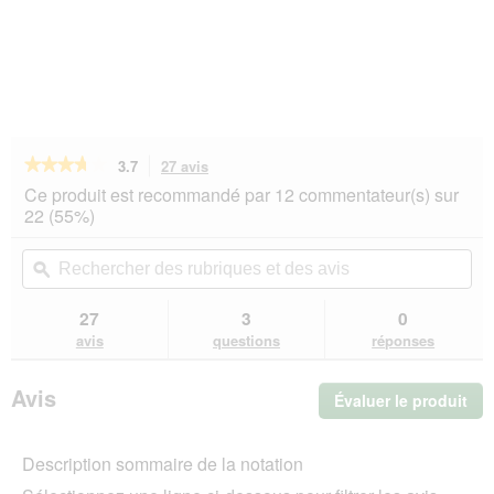
★★★★★
★★★★★
3.7
27 avis
Cette
action
3.7
Ce produit est recommandé par 12 commentateur(s) sur
sur
vous
22 (55%)
5
redirigera
étoiles.
vers
Rechercher
Rec
Lire
les
des
ϙ
de
les
avis.
rubriques
rub
avis
sur
et
et
27
3
0
Trixie
des
de
avis
questions
réponses
Planche
avis
avi
à
chat
Avis
Évaluer le produit
.
XL
nature
Cet
act
Description sommaire de la notation
ent
l'o