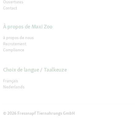
Ouvertures
Contact
À propos de Maxi Zoo
à propos de nous
Recrutement
Compliance
Choix de langue / Taalkeuze
Français
Nederlands
© 2026 Fressnapf Tiernahrungs GmbH
Mentions légales
CGV
Protection des données
Conditions de résiliation
Paramètres des Cookies