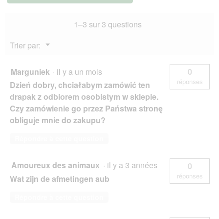
nature
1–3 sur 3 questions
Menu
Trier par:
▼
Marguniek
·
il y a un mois
0
réponses
Dzień dobry, chciałabym zamówić ten
drapak z odbiorem osobistym w sklepie.
Czy zamówienie go przez Państwa stronę
obliguje mnie do zakupu?
Répondre à cette question
Amoureux des animaux
·
il y a 3 années
0
réponses
Wat zijn de afmetingen aub
Répondre à cette question