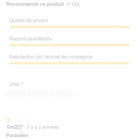
Recommande ce produit
✔
Oui
Qualité de produit
Qualité
de
Rapport qualité/prix
produit,
5
Rapport
sur
qualité/prix,
Satisfaction de l’animal de compagnie
5
5
sur
Satisfaction
5
de
l’animal
Utile ?
de
compagnie,
Oui ·
9
Non ·
1
Signaler
5
sur
5
★★★★★
★★★★★
Sm227
·
il y a 2 années
1
sur
Parasiten
5