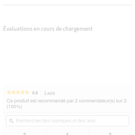
Évaluations en cours de chargement
★★★★★
★★★★★
5.0
2 avis
Cette
action
5
Ce produit est recommandé par 2 commentateur(s) sur 2
sur
vous
(100%)
5
redirigera
étoiles.
vers
Rechercher
Rec
Lire
les
des
ϙ
de
les
avis.
rubriques
rub
avis
sur
et
et
2
4
2