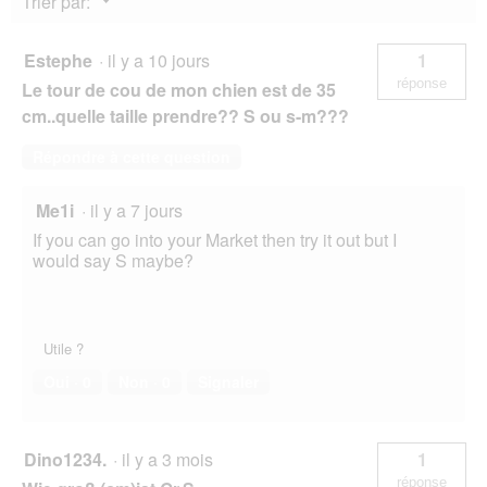
Trier par:
▼
Estephe
·
il y a 10 jours
1
réponse
Le tour de cou de mon chien est de 35
cm..quelle taille prendre?? S ou s-m???
Répondre à cette question
Me1i
·
il y a 7 jours
If you can go into your Market then try it out but I
would say S maybe?
Utile ?
Oui ·
0
Non ·
0
Signaler
Dino1234.
·
il y a 3 mois
1
réponse