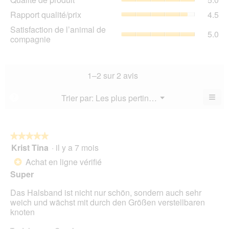
de
de
Rap
Rapport qualité/prix
4.5
pro
la
qua
La
Sat
Satisfaction de l’animal de
not
La
5.0
val
de
compagnie
mo
val
de
l’a
est
de
la
de
5
la
not
co
sur
not
mo
La
1–2 sur 2 avis
5.
mo
est
val
est
5
de
≡
Menu
Trier par:
Les plus pertinents
?
4.5
▼
sur
la
Cliq
sur
5.
not
sur
5.
le
mo
bou
est
suiv
★★★★★
★★★★★
5
pour
Krist Tina
·
il y a 7 mois
5
mett
sur
sur
à
Achat en ligne vérifié
5.
*
jour
5
le
Super
étoiles.
cont
ci-
Das Halsband ist nicht nur schön, sondern auch sehr
des
weich und wächst mit durch den Größen verstellbaren
knoten