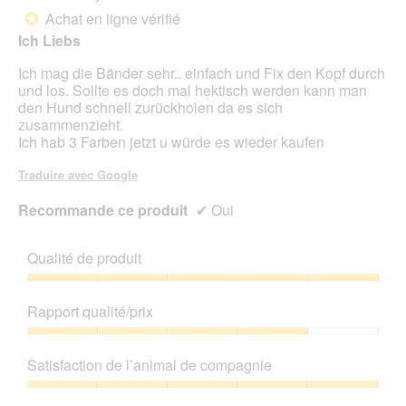
sur
Achat en ligne vérifié
*
5
Ich Liebs
étoiles.
Ich mag die Bänder sehr.. einfach und Fix den Kopf durch
und los. Sollte es doch mal hektisch werden kann man
den Hund schnell zurückholen da es sich
zusammenzieht.
Ich hab 3 Farben jetzt u würde es wieder kaufen
Traduire avec Google
Recommande ce produit
✔
Oui
Qualité de produit
Qualité
de
Rapport qualité/prix
produit,
5
Rapport
sur
qualité/prix,
Satisfaction de l’animal de compagnie
5
4
sur
Satisfaction