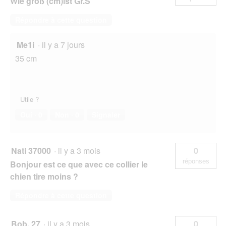
Wie groß (cm)ist Gr.S
Répondre à cette question
Me1i
·
il y a 7 jours
35 cm
Utile ?
Oui ·
0
Non ·
0
Signaler
Nati 37000
·
il y a 3 mois
0
réponses
Bonjour est ce que avec ce collier le
chien tire moins ?
Répondre à cette question
Bob. 27
·
il y a 3 mois
0