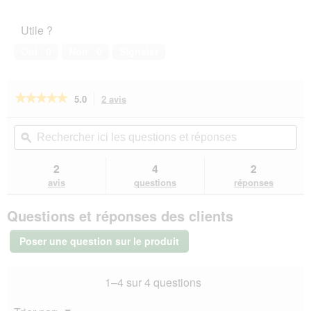
5
de
l’animal
Utile ?
de
compagnie,
Oui ·
0
Non ·
0
Signaler
5
sur
5
★★★★★
★★★★★
5.0
2 avis
Cette
action
5
sur
vous
Rechercher
Rec
5
redirigera
ici
ϙ
ici
étoiles.
vers
les
les
Lire
les
questions
que
2
4
2
les
avis.
et
et
avis
avis
questions
réponses
sur
réponses
rép
Trixie
Questions et réponses des clients
Soft
Rope
Collier
Poser une question sur le produit
d'arrêt
de
traction
1–4 sur 4 questions
noir
S-
M
Menu