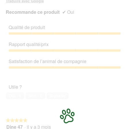
Traduire avec Google
Recommande ce produit
✔
Oui
Qualité de produit
Qualité
de
Rapport qualité/prix
produit,
5
Rapport
sur
qualité/prix,
Satisfaction de l’animal de compagnie
5
5
sur
Satisfaction
5
de
l’animal
Utile ?
de
compagnie,
Oui ·
5
Non ·
0
Signaler
5
sur
5
★★★★★
★★★★★
Dine 47
·
il y a 3 mois
5