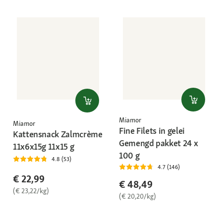
Miamor
Miamor
Fine Filets in gelei
Kattensnack Zalmcrème
Gemengd pakket 24 x
11x6x15g 11x15 g
100 g
4.8 (53)
4.7 (146)
€ 22,99
€ 48,49
(€ 23,22/kg)
(€ 20,20/kg)