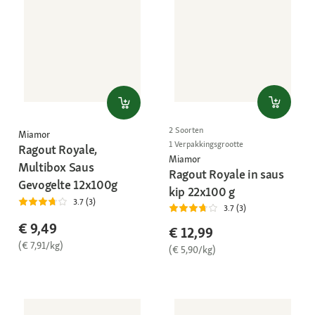
2 Soorten
Miamor
1 Verpakkingsgrootte
Ragout Royale,
Miamor
Multibox Saus
Ragout Royale in saus
Gevogelte 12x100g
kip 22x100 g
3.7 (3)
3.7 (3)
€ 9,49
€ 12,99
(€ 7,91/kg)
(€ 5,90/kg)