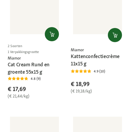
2 Soorten
Miamor
1 Verpakkingsgrootte
Kattenconfectiecrème
Miamor
11x15 g
Cat Cream Rund en
groente 55x15 g
4.9 (10)
4.8 (9)
€ 18,99
€ 17,69
(€ 19,18/kg)
(€ 21,44/kg)