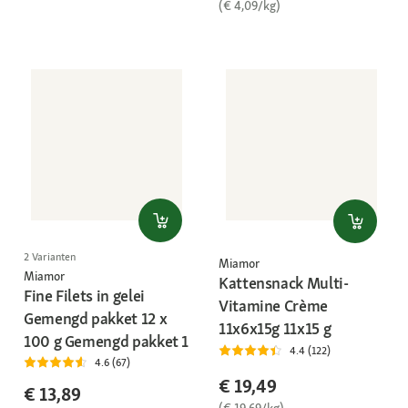
(€ 4,09/kg)
2 Varianten
Miamor
Miamor
Kattensnack Multi-
Fine Filets in gelei
Vitamine Crème
Gemengd pakket 12 x
11x6x15g 11x15 g
100 g Gemengd pakket 1
4.4 (122)
4.6 (67)
€ 19,49
€ 13,89