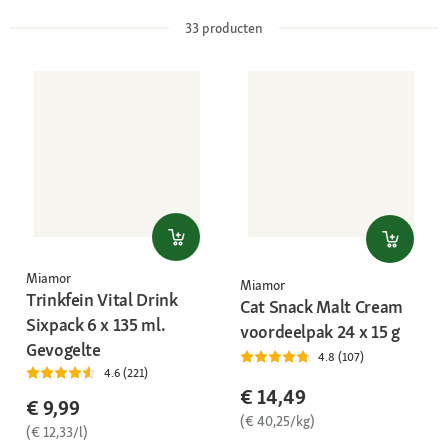
33
producten
Miamor
Miamor
Trinkfein Vital Drink
Cat Snack Malt Cream
Sixpack 6 x 135 ml.
voordeelpak 24 x 15 g
Gevogelte
4.8 (107)
4.6 (221)
€ 14,49
€ 9,99
(€ 40,25/kg)
(€ 12,33/l)