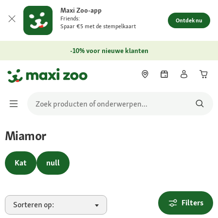
Maxi Zoo-app
Friends:
Ontdek nu
Spaar €5 met de stempelkaart
-10% voor nieuwe klanten
Miamor
Kat
null
Filters
Sorteren op: