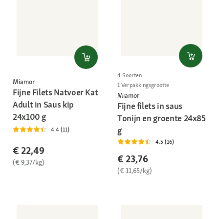
4 Soorten
Miamor
1 Verpakkingsgrootte
Fijne Filets Natvoer Kat
Miamor
Adult in Saus kip
Fijne filets in saus
24x100 g
Tonijn en groente 24x85
g
4.4 (11)
4.5 (16)
€ 22,49
€ 23,76
(€ 9,37/kg)
(€ 11,65/kg)