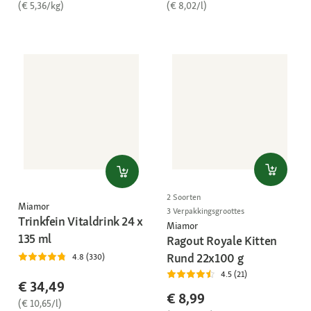
(€ 5,36/kg)
(€ 8,02/l)
2 Soorten
Miamor
3 Verpakkingsgroottes
Trinkfein Vitaldrink 24 x
Miamor
135 ml
Ragout Royale Kitten
Rund 22x100 g
4.8 (330)
4.5 (21)
€ 34,49
€ 8,99
(€ 10,65/l)