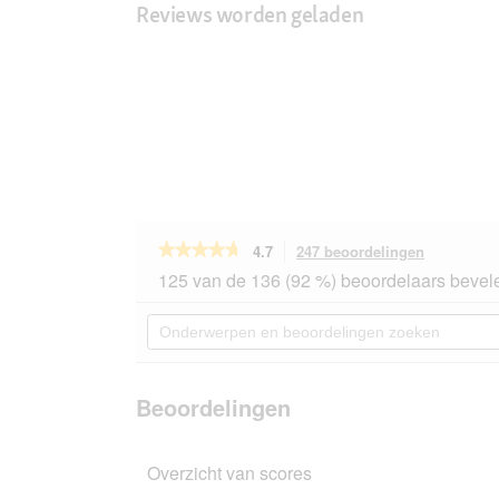
Reviews worden geladen
★★★★★
★★★★★
4.7
247 beoordelingen
Met
deze
4.7
125 van de 136 (92 %) beoordelaars bevele
van
actie
de
navigeert
Onderwerpen
5
u
en
sterren.
naar
beoordelingen
Beoordelingen
beoordeli
zoeken
lezen
van
Beoordelingen
Miamor
Feine
Filets
Overzicht van scores
Naturelle
Kip