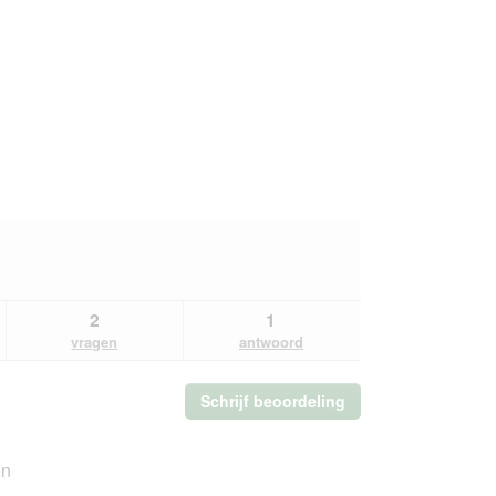
2
1
vragen
antwoord
Schrijf beoordeling
.
Met
deze
actie
en
opent