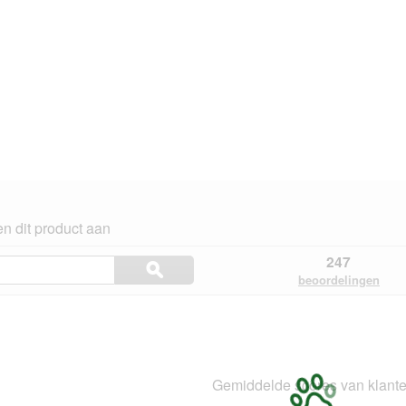
n dit product aan
Onderwerpen
247
ϙ
en
Zoeken
beoordelingen
beoordelingen
ngen.
zoeken
Gemiddelde scores van klant