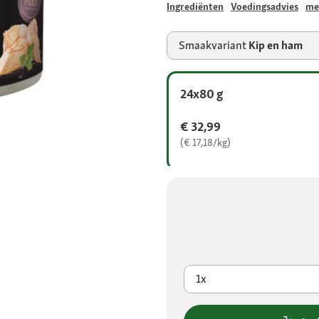
Ingrediënten
Voedingsadvies
me
Smaakvariant
Kip en ham
24x80 g
€ 32,99
(€ 17,18/kg)
1x