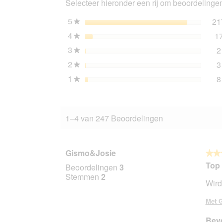
Selecteer hieronder een rij om beoordelingen 
en
ham
24x80
5
sterren
21
★
g
4
sterren
1
★
3
sterren
2
★
2
sterren
3
★
1
sterren
8
★
1–4 van 247 Beoordelingen
Gismo&Josie
★★
★★
5
Top 
Beoordelingen
3
van
Stemmen
2
Wird
5
sterr
Met G
Beve