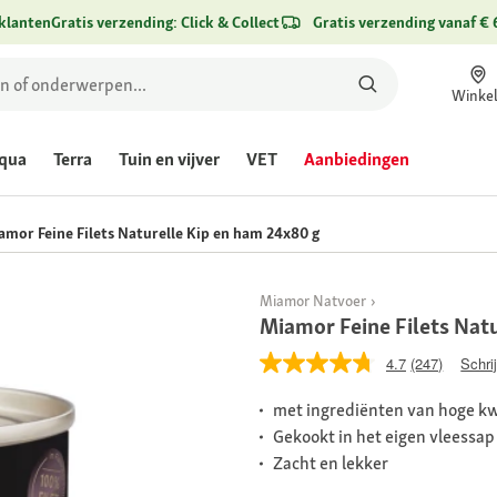
klanten
Gratis verzending: Click & Collect
Gratis verzending vanaf € 
Winke
qua
Terra
Tuin en vijver
VET
Aanbiedingen
amor Feine Filets Naturelle Kip en ham 24x80 g
Miamor Natvoer
Miamor Feine Filets Nat
4.7
(247)
Schri
met ingrediënten van hoge kw
Gekookt in het eigen vleessap
Zacht en lekker