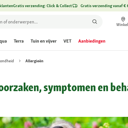
klanten
Gratis verzending: Click & Collect
Gratis verzending vanaf € 
Winke
qua
Terra
Tuin en vijver
VET
Aanbiedingen
ondheid
Allergieën
– oorzaken, symptomen en be