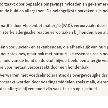
roorzaakt door bepaalde omgevingsinvloeden en gekenmerk
an de huid op allergenen. De belangrijkste oorzaken zijn pol
ermatitis door vlooienbetenallergie (FAD), veroorzaakt door 
 sterke allergische reactie veroorzaken bij honden. Een al
ieën voor vlooien- en tekenbanden, die afhankelijk van hu
 neurotoxines, maar ook met natuurlijke essences zoals ne
e huid van de hond en de stof: bijvoorbeeld een allergie v
rgie voor metaal veroorzaakt door een hondenbak.
e verwarren met voedselintolerantie; de overgevoeligheidsre
oorzaakt worden door voedingsmiddelen zoals melk, eieren, v
lallergie bij een hond zijn vaak te zien op zijn huid.