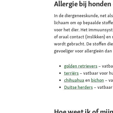
Allergie bij honden 
In de diergeneeskunde, net als
lichaam om op bepaalde stoffen
voor het dier. Het immuunsyste
of oraal contact (inslikken) e
wordt gebracht. De stoffen di
gevoeliger voor allergieën dan 
golden retrievers
– vatba
terriërs
– vatbaar voor hu
chihuahua
en
bichon
– va
Duitse herders
– vatbaar 
Hoe weet ik of mijn