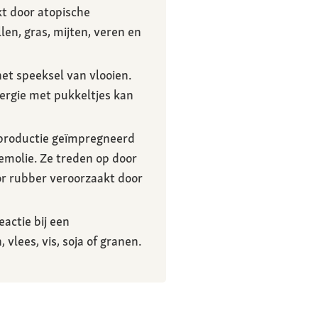
t door atopische
len, gras, mijten, veren en
het speeksel van vlooien.
lergie met pukkeltjes kan
n productie geïmpregneerd
emolie. Ze treden op door
oor rubber veroorzaakt door
actie bij een
lees, vis, soja of granen.