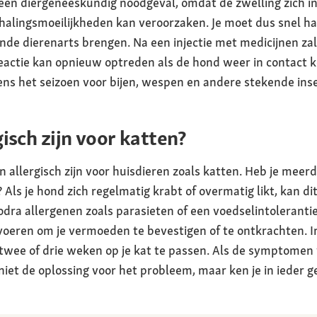
 een diergeneeskundig noodgeval, omdat de zwelling zich 
halingsmoeilijkheden kan veroorzaken. Je moet dus snel h
ijnde dierenarts brengen. Na een injectie met medicijnen za
eactie kan opnieuw optreden als de hond weer in contact k
jdens het seizoen voor bijen, wespen en andere stekende ins
isch zijn voor katten?
allergisch zijn voor huisdieren zoals katten. Heb je meer
Als je hond zich regelmatig krabt of overmatig likt, kan d
Zodra allergenen zoals parasieten of een voedselintolerantie 
tvoeren om je vermoeden te bevestigen of te ontkrachten. I
 twee of drie weken op je kat te passen. Als de symptomen 
niet de oplossing voor het probleem, maar ken je in ieder g