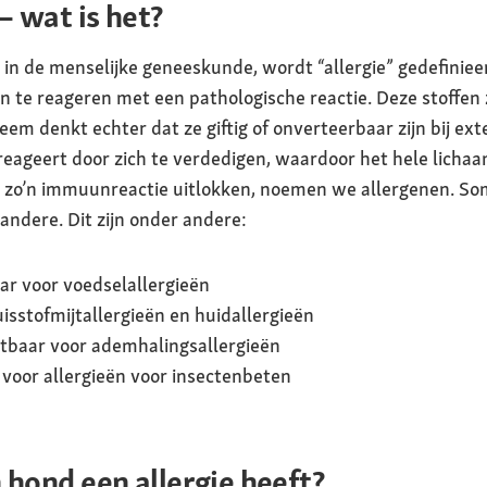
– wat is het?
 in de menselijke geneeskunde, wordt “allergie” gedefinieer
 te reageren met een pathologische reactie. Deze stoffen z
em denkt echter dat ze giftig of onverteerbaar zijn bij ex
n reageert door zich te verdedigen, waardoor het hele licha
e zo’n immuunreactie uitlokken, noemen we allergenen. S
andere. Dit zijn onder andere:
ar voor voedselallergieën
isstofmijtallergieën en huidallergieën
tbaar voor ademhalingsallergieën
voor allergieën voor insectenbeten
 hond een allergie heeft?