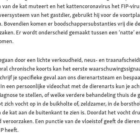
van de kat muteert en het kattencoronavirus het FIP-viru
eersysteem van het gastdier, gebruikt hij voor de voortpla
len. Bovendien komen er boodschappersubstanties vrij die 
orzaken. Er wordt onderscheid gemaakt tussen een ‘natte’ e
tomen.
aan door een lichte verkoudheid, neus- en traanafscheidi
oral chronische koorts kan het eerste waarschuwingssignaa
schrijf je specifieke geval aan ons dierenartsteam en bespa
. In een persoonlijke videochat met de dierenarts kun je ac
diagnose te stellen, of welke verdere behandeling thuis de g
t zich vocht op in de buikholte of, zeldzamer, in de borstho
de kat aan de buitenkant te zien is. Doordat het vocht dr
veroorzaken. Een punctie van de vloeistof geeft de dierena
IP heeft.