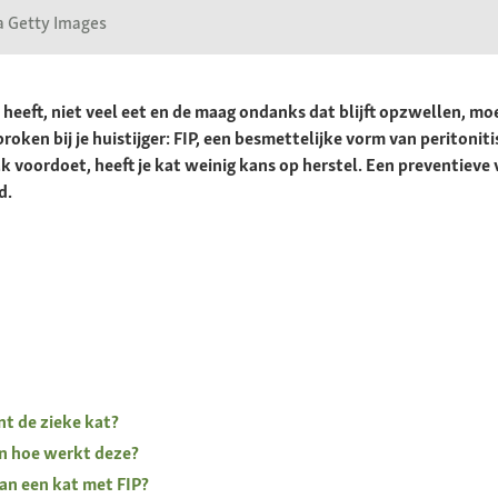
a Getty Images
 heeft, niet veel eet en de maag ondanks dat blijft opzwellen, moe
oken bij je huistijger: FIP, een besmettelijke vorm van peritonit
ak voordoet, heeft je kat weinig kans op herstel. Een preventieve 
d.
t de zieke kat?
 en hoe werkt deze?
an een kat met FIP?