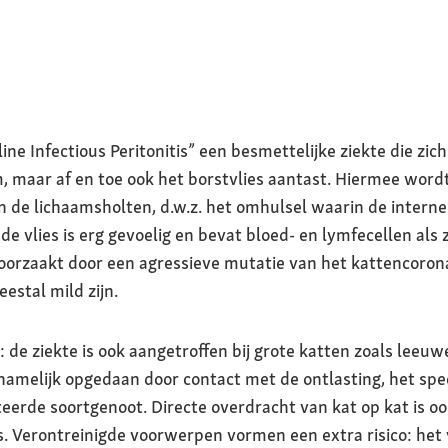
line Infectious Peritonitis” een besmettelijke ziekte die zich
 maar af en toe ook het borstvlies aantast. Hiermee wordt
 de lichaamsholten, d.w.z. het omhulsel waarin de interne
e vlies is erg gevoelig en bevat bloed- en lymfecellen al
oorzaakt door een agressieve mutatie van het kattencoronav
estal mild zijn.
n: de ziekte is ook aangetroffen bij grote katten zoals leeu
amelijk opgedaan door contact met de ontlasting, het spee
eerde soortgenoot. Directe overdracht van kat op kat is oo
s. Verontreinigde voorwerpen vormen een extra risico: het 