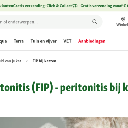
klanten
Gratis verzending: Click & Collect
Gratis verzending vanaf € 
Winke
qua
Terra
Tuin en vijver
VET
Aanbiedingen
d van je kat
FIP bij katten
tonitis (FIP) - peritonitis bij 