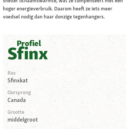
sneller lichaamswarmte, wat ze compenseert met een
hoger energieverbruik. Daarom heeft ze iets meer
voedsel nodig dan haar donzige tegenhangers.
Profiel
Sfinx
Ras
Sfinxkat
Oorsprong
Canada
Grootte
middelgroot