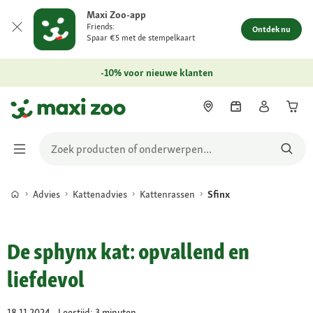
Maxi Zoo-app
Friends:
Ontdek nu
Spaar €5 met de stempelkaart
-10% voor nieuwe klanten
Advies
Kattenadvies
Kattenrassen
Sfinx
De sphynx kat: opvallend en
liefdevol
18.11.2024 - Leestijd: 3 minuten