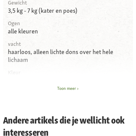
Gewicht
3,5 kg - 7 kg (kater en poes)
Ogen
alle kleuren
vacht
haarloos, alleen lichte dons over het hele
lichaam
Kleur
alle kleuren
Toon meer
Karakter
aanhankelijk, liefdevol, zelfverzekerd,
intelligent
Andere artikels die je wellicht ook
Leefomgeving
huiskat, omdat er door gebrek aan vacht
interesseren