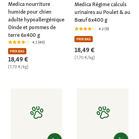
Medica nourriture
Medica Régime calculs
humide pour chien
urinaires au Poulet & au
adulte hypoallergénique
Bœuf 6x400 g
Dinde et pommes de
4.2 (9)
terre 6x400 g
PRIX BAS
4.2 (40)
18,49 €
PRIX BAS
(7,70 €/kg)
18,49 €
(7,70 €/kg)