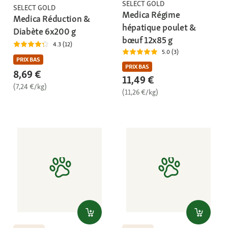
SELECT GOLD
SELECT GOLD
Medica Régime
Medica Réduction &
hépatique poulet &
Diabète 6x200 g
bœuf 12x85 g
4.3 (12)
5.0 (3)
PRIX BAS
PRIX BAS
8,69 €
11,49 €
(7,24 €/kg)
(11,26 €/kg)