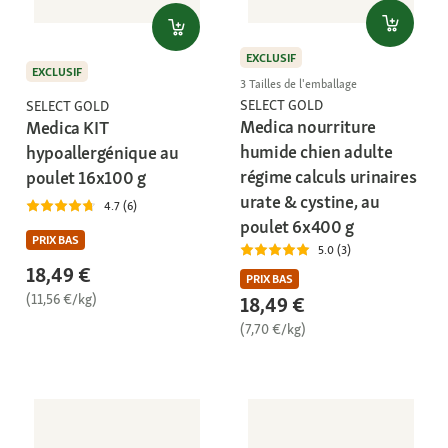
EXCLUSIF
EXCLUSIF
3 Tailles de l'emballage
SELECT GOLD
SELECT GOLD
Medica nourriture
Medica KIT
humide chien adulte
hypoallergénique au
régime calculs urinaires
poulet 16x100 g
urate & cystine, au
4.7 (6)
poulet 6x400 g
PRIX BAS
5.0 (3)
18,49 €
PRIX BAS
(11,56 €/kg)
18,49 €
(7,70 €/kg)