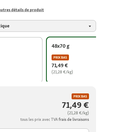
autres détails de produit
tique
48x70 g
PRIX BAS
71,49 €
(21,28 €/kg)
PRIX BAS
71,49 €
(21,28 €/kg)
tous les prix avec TVA
frais de livraisons