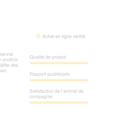
Achat en ligne vérifié
*
 kannst
Qualité de produit
n endlich
Hälfte des
Qualité
ken.
de
Rapport qualité/prix
produit,
5
Rapport
sur
qualité/prix,
Satisfaction de l’animal de
5
5
compagnie
sur
5
Satisfaction
de
l’animal
de
compagnie,