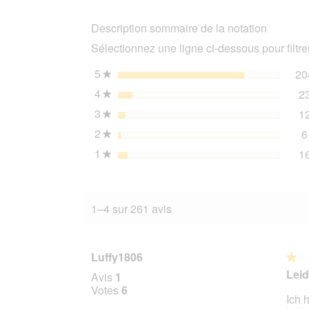
nature
HFC
Description sommaire de la notation
Natural
nourriture
Sélectionnez une ligne ci-dessous pour filtrer
humide
pour
chat
5
étoiles
20
★
Thon
4
étoiles
2
Atlantique
★
48x70
3
étoiles
1
g
★
2
étoiles
6
★
1
étoiles
1
★
1–4 sur 261 avis
Luffy1806
★★
★★
1
Leid
Avis
1
sur
Votes
6
Ich 
5