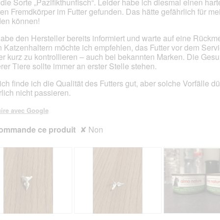
t die Sorte „Pazifikthunfisch“. Leider habe ich diesmal einen hart
s.
zen Fremdkörper im Futter gefunden. Das hätte gefährlich für me
en können!
habe den Hersteller bereits informiert und warte auf eine Rückm
n Katzenhaltern möchte ich empfehlen, das Futter vor dem Serv
r kurz zu kontrollieren – auch bei bekannten Marken. Die Gesu
rer Tiere sollte immer an erster Stelle stehen.
ich finde ich die Qualität des Futters gut, aber solche Vorfälle dü
rlich nicht passieren.
ire avec Google
ommande ce produit
✘
Non
A
P
A
P