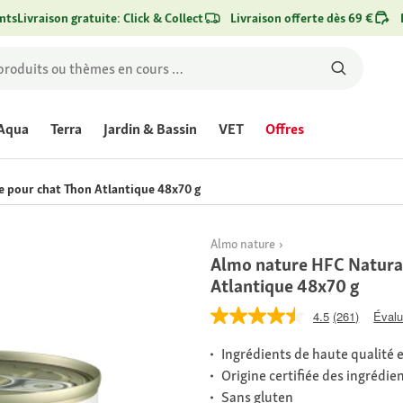
nts
Livraison gratuite: Click & Collect
Livraison offerte dès 69 €
Aqua
Terra
Jardin & Bassin
VET
Offres
 pour chat Thon Atlantique 48x70 g
Almo nature
Almo nature HFC Natural
Atlantique 48x70 g
4.5
(261)
Évalu
Ingrédients de haute qualité e
Origine certifiée des ingrédie
Sans gluten