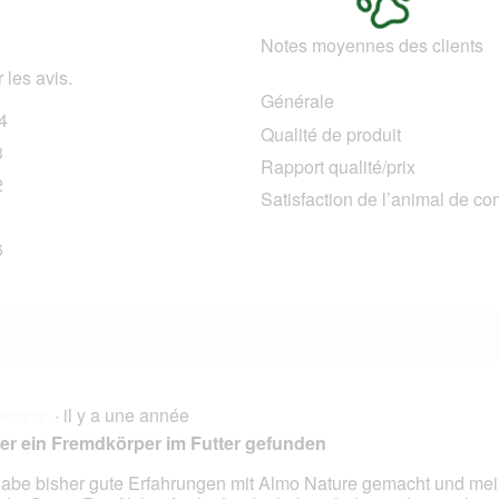
Notes moyennes des clients
 les avis.
Générale
4
204 avis avec 5 étoiles.
Sélectionnez pour filtrer les avis avec 5 étoiles.
Qualité de produit
3
23 avis avec 4 étoiles.
Sélectionnez pour filtrer les avis avec 4 étoiles.
Rapport qualité/prix
2
12 avis avec 3 étoiles.
Sélectionnez pour filtrer les avis avec 3 étoiles.
Satisfaction de l’animal de c
6 avis avec 2 étoiles.
Sélectionnez pour filtrer les avis avec 2 étoiles.
6
16 avis avec 1 étoile.
Sélectionnez pour filtrer les avis avec 1 étoile.
·
il y a une année
★★★
★★★
er ein Fremdkörper im Futter gefunden
habe bisher gute Erfahrungen mit Almo Nature gemacht und mei