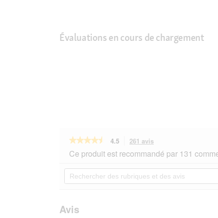
Évaluations en cours de chargement
★★★★★
★★★★★
4.5
261 avis
Cette
action
4.5
Ce produit est recommandé par 131 commen
sur
vous
5
redirigera
Rechercher
étoiles.
vers
des
Lire
les
rubriques
les
avis.
et
avis
sur
des
Avis
Almo
avis