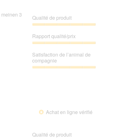
pour
4.3
mettre
sur
à
i meinen 3
jour
5.
Qualité de produit
le
contenu
ci-
Qualité
dessous
de
Rapport qualité/prix
produit,
5
Rapport
sur
qualité/prix,
Satisfaction de l’animal de
5
5
compagnie
sur
5
Satisfaction
de
l’animal
de
compagnie,
5
sur
Achat en ligne vérifié
5
*
Qualité de produit