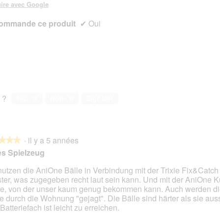
ire avec Google
ommande ce produit
✔
Oui
 ?
Oui ·
2
Non ·
0
Signaler
·
il y a 5 années
★★★
★★★
es Spielzeug
nutzen die AniOne Bälle in Verbindung mit der Trixie Fix&Catc
ter, was zugegeben recht laut sein kann. Und mit der AniOne 
s.
le, von der unser kaum genug bekommen kann. Auch werden di
e durch die Wohnung "gejagt". Die Bälle sind härter als sie au
Batteriefach ist leicht zu erreichen.