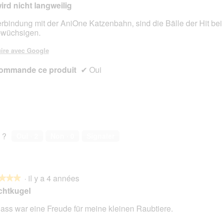
ird nicht langweilig
erbindung mit der AniOne Katzenbahn, sind die Bälle der Hit be
wüchsigen.
s.
ire avec Google
ommande ce produit
✔
Oui
 ?
Oui ·
2
Non ·
0
Signaler
·
il y a 4 années
★★★
★★★
chtkugel
dass war eine Freude für meine kleinen Raubtiere.
s.