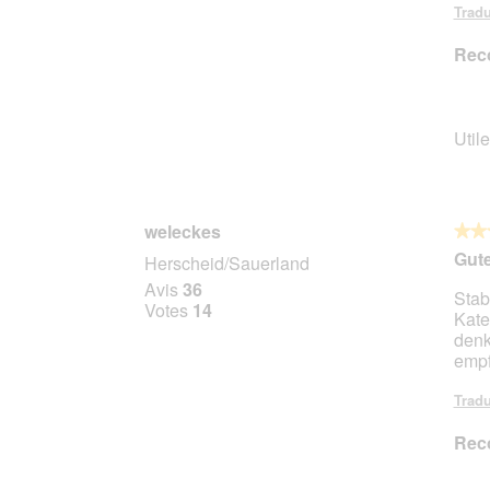
Tradu
Rec
Utile
weleckes
★★
★★
4
Gute
Herscheid/Sauerland
sur
Avis
36
Stab
5
Votes
14
Kate
étoile
denk
empf
Tradu
Rec