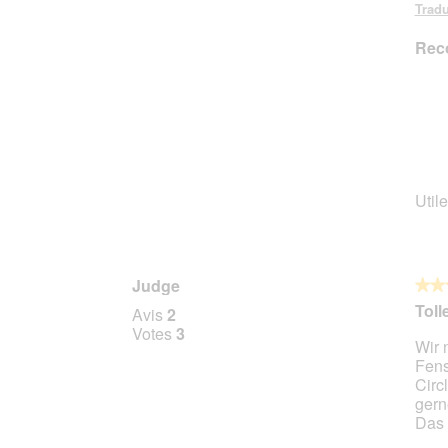
Tradu
Rec
Utile
Judge
★★
★★
5
Toll
Avis
2
sur
Votes
3
Wir 
5
Fens
étoile
Circ
gern
Das 