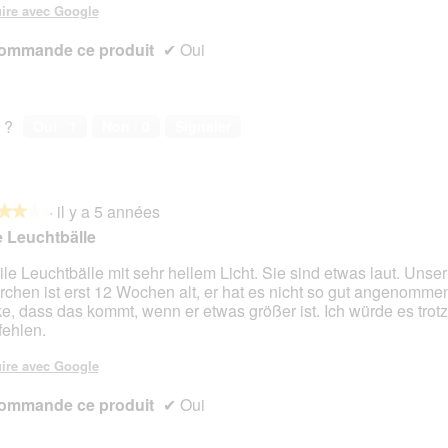
ire avec Google
ommande ce produit
✔
Oui
 ?
Oui ·
1
Non ·
0
Signaler
·
il y a 5 années
★★★
★★★
 Leuchtbälle
ile Leuchtbälle mit sehr hellem Licht. Sie sind etwas laut. Unser
rchen ist erst 12 Wochen alt, er hat es nicht so gut angenommen
s.
e, dass das kommt, wenn er etwas größer ist. Ich würde es tro
ehlen.
ire avec Google
ommande ce produit
✔
Oui