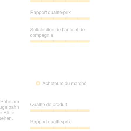
Qualité
de
Rapport qualité/prix
produit,
5
Rapport
sur
qualité/prix,
Satisfaction de l’animal de
5
5
compagnie
sur
5
Satisfaction
de
l’animal
de
compagnie,
5
sur
Acheteurs du marché
5
*
h Bahn am
Qualité de produit
Kugelbahn
e Bälle
Qualité
ssehen.
de
Rapport qualité/prix
produit,