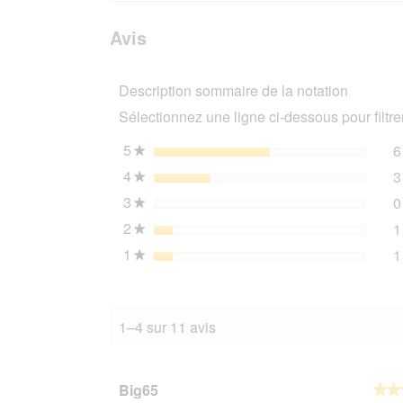
avis.
et
avis
sur
des
Avis
AniOne
avis
Balle
lumineuse
Description sommaire de la notation
Sélectionnez une ligne ci-dessous pour filtrer
5
étoiles
6
★
4
étoiles
3
★
3
étoiles
0
★
2
étoiles
1
★
1
étoiles
1
★
1–4 sur 11 avis
Big65
★★
★★