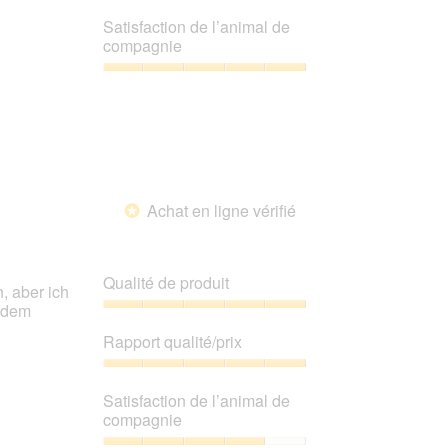
5
Rapport
sur
qualité/prix,
Satisfaction de l’animal de
5
5
compagnie
sur
5
Satisfaction
de
l’animal
de
compagnie,
5
sur
Achat en ligne vérifié
5
*
Qualité de produit
, aber ich
tzdem
Qualité
de
Rapport qualité/prix
produit,
5
Rapport
sur
qualité/prix,
Satisfaction de l’animal de
5
5
compagnie
sur