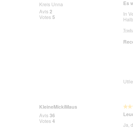
5
Es w
Kreis Unna
sur
Avis
2
In V
5
Votes
5
Halb
étoile
Tradu
Rec
Utile
KleineMickiMaus
★★
★★
5
Leu
Avis
36
sur
Votes
4
Ja, 
5
étoile