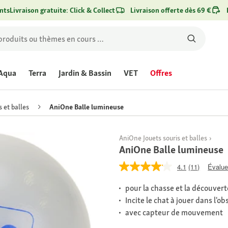
nts
Livraison gratuite: Click & Collect
Livraison offerte dès 69 €
Aqua
Terra
Jardin & Bassin
VET
Offres
s et balles
AniOne Balle lumineuse
AniOne Jouets souris et balles
AniOne Balle lumineuse
4.1
(11)
Évaluer
pour la chasse et la découvert
Incite le chat à jouer dans l'ob
avec capteur de mouvement