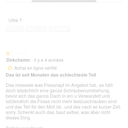
r
e
U
P
s
n
n
h
p
t
t
o
Utile ?
i
r
e
t
t
a
r
o
Oui ·
2
Non ·
12
Signaler
z
î
t
C
e
n
e
e
r
e
i
t
N
r
l
t
a
a
h
e
★★★★★
★★★★★
g
l
ä
a
Dirkchemn
·
il y a 4 années
1
e
'
l
c
sur
Achat en ligne vérifié
*
l
o
t
t
5
s
u
Das ist seit Monaten das schlechteste Teil
n
i
étoiles.
t
v
i
o
Das mieseste was Fressnapf im Angebot hat.. es hält
e
e
c
n
doch tatsächlich eine ganze Schraubenumdrehung,
h
r
h
e
bevor sich das ganze Dach in ein u Verwandelt und
t
t
t
n
letztendlich die Füsse nicht mehr festzuschrauben sind
r
u
t
und das Teil für den Müll ist.. und das nach so kurzer Zeit
a
r
r
sorry. Schenkt euch das, baut selber, was aber nicht
u
e
a
dieses Ding
s
d
î
.
'
n
Traduire avec Google