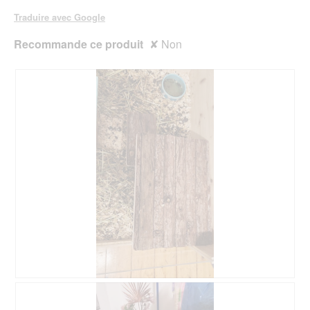
Traduire avec Google
Recommande ce produit
✘
Non
A
P
v
h