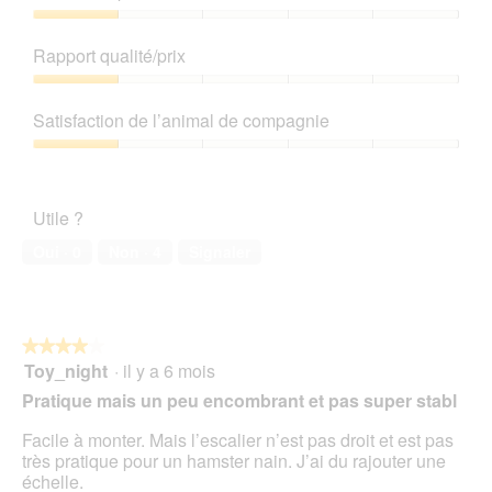
s
o
d
Qualité
u
C
e
de
Rapport qualité/prix
r
e
d
produit,
l
t
i
1
Rapport
a
t
a
sur
qualité/prix,
p
e
Satisfaction de l’animal de compagnie
l
5
1
h
a
o
sur
Satisfaction
o
c
g
5
de
t
t
u
l’animal
o
i
e
Utile ?
de
1
o
.
compagnie,
.
n
Oui ·
0
Non ·
4
Signaler
1
e
sur
n
5
t
r
★★★★★
★★★★★
a
Toy_night
·
il y a 6 mois
î
4
n
sur
Pratique mais un peu encombrant et pas super stabl
e
5
r
étoiles.
Facile à monter. Mais l’escalier n’est pas droit et est pas
a
très pratique pour un hamster nain. J’ai du rajouter une
l
échelle.