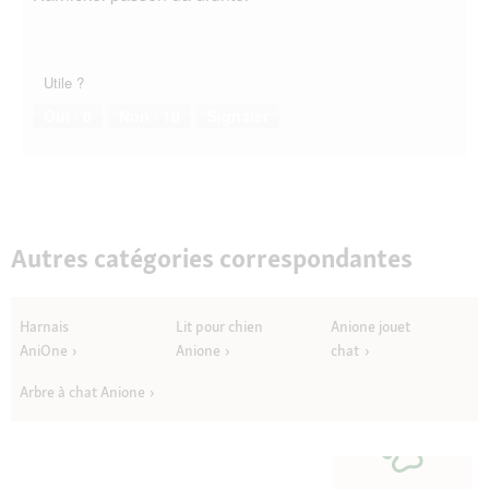
d
i
a
l
Utile ?
o
Oui ·
0
Non ·
10
Signaler
g
u
e
.
Autres catégories correspondantes
Harnais
Lit pour chien
Anione jouet
AniOne
Anione
chat
Arbre à chat Anione