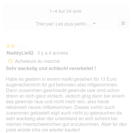
la
not
co
sur
not
mo
La
1–4 sur 34 avis
5.
mo
est
val
est
2.7
de
≡
Menu
Trier par:
Les plus pertinents
?
3.3
▼
sur
la
Cliq
sur
5.
not
sur
5.
le
mo
bou
est
suiv
★★★★★
★★★★★
3.3
pour
NaddyLie92
·
il y a 4 années
2
mett
sur
sur
à
Acheteurs du marché
5.
*
jour
5
le
Sehr wackelig und schlecht verarbeitet !
étoiles.
cont
ci-
Habe es gestern in einem markt gesehen für 13 Euro
des
augenscheinlich für gut befunden also mitgenommen.
Dann zusammen geschraubt gewinde usw sind schon
drann an sich ganz einfach. Jedoch ging dann bei einem
das gewinde raus und nicht mehr rein, also heute
reklamiert neues mitbekommen. Dieses vorhin auch
zusammen gebastelt eigtl auch nicht zu gebrauchen da
sehr wackelig aber der unterstand an sich scheint bei
meinen meerschweinchen gut anzukommen. Aber für den
preis würde ichs nie wieder kaufen!