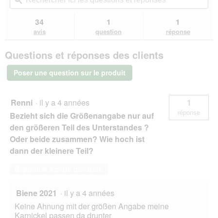
redirigera
ici
ϙ
ici
a
étoiles.
vers
les
les
l
Lire
les
questions
que
34
1
1
les
'
avis.
et
et
avis
avis
question
réponse
o
sur
réponses
rép
u
AniOne
v
Questions et réponses des clients
Unterstand
e
Finn
r
Poser une question sur le produit
t
u
r
Renni
·
il y a 4 années
1
e
réponse
Bezieht sich die Größenangabe nur auf
d
'
den größeren Teil des Unterstandes ?
u
Oder beide zusammen? Wie hoch ist
n
dann der kleinere Teil?
e
b
Répondre à cette question
o
î
t
Biene 2021
·
il y a 4 années
e
Keine Ahnung mit der größen Angabe meine
d
Karnickel passen da drunter
e