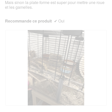
'
Mais sinon la plate-forme est super pour mettre une roue
o
et les gamelles.
u
v
e
Recommande ce produit
✔
Oui
r
t
u
r
e
d
'
u
n
e
b
o
î
t
e
d
e
d
A
P
i