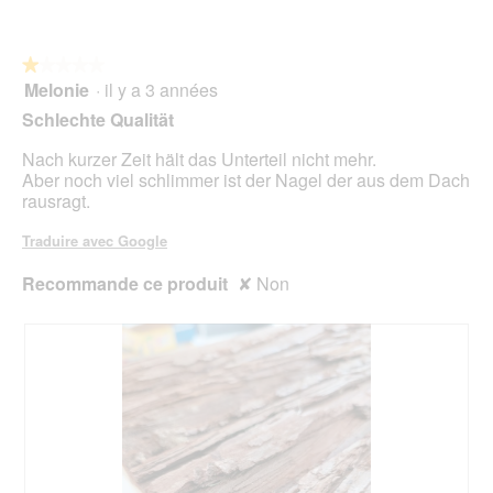
t
sur
n
i
u
5
t
a
r
r
l
e
★★★★★
★★★★★
a
o
d
Melonie
·
il y a 3 années
î
1
g
'
n
sur
Schlechte Qualität
u
u
e
5
e
n
r
étoiles.
Nach kurzer Zeit hält das Unterteil nicht mehr.
.
e
a
Aber noch viel schlimmer ist der Nagel der aus dem Dach
b
l
rausragt.
o
'
î
o
Traduire avec Google
t
u
e
v
Recommande ce produit
✘
Non
d
e
e
r
d
t
i
u
a
r
l
e
o
d
g
'
u
u
e
n