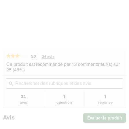
★★★★★
★★★★★
3.2
34 avis
Cette
action
3.2
Ce produit est recommandé par 12 commentateur(s) sur
sur
vous
25 (48%)
5
redirigera
étoiles.
vers
Rechercher
Rec
Lire
les
des
ϙ
de
les
avis.
rubriques
rub
avis
sur
et
et
34
1
1
AniOne
des
de
avis
question
réponse
Unterstand
avis
avi
Finn
Avis
Évaluer le produit
.
Cet
act