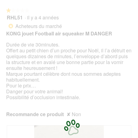
a
r
r
l
e
★★★★★
★★★★★
a
o
d
RHL51
·
il y a 4 années
î
1
g
'
n
sur
Acheteurs du marché
u
*
u
e
5
e
KONG jouet Football air squeaker M DANGER
n
r
étoiles.
.
e
a
Durée de vie 30minutes.
b
l
Offert au petit chien d’un proche pour Noël, il l’a détruit en
o
'
quelques dizaines de minutes, l’enveloppe d’abord puis
î
o
la structure et en avalé une bonne partie pour la vomir
t
u
ensuite heureusement !
e
v
Marque pourtant célèbre dont nous sommes adeptes
d
e
habituellement.
e
r
Pour le prix…
d
t
Danger pour votre animal!
i
u
Possibilité d’occlusion intestinale.
a
r
l
e
o
d
Recommande ce produit
✘
Non
g
'
u
u
e
n
.
e