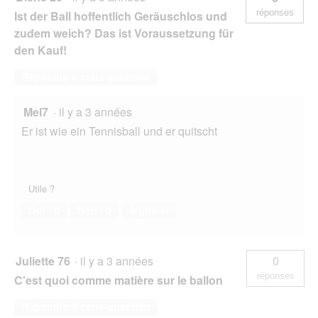
réponses
Ist der Ball hoffentlich Geräuschlos und
zudem weich? Das ist Voraussetzung für
den Kauf!
Répondre à cette question
Mel7
·
il y a 3 années
Er ist wie ein Tennisball und er quitscht
Utile ?
Oui ·
0
Non ·
0
Signaler
Juliette 76
·
il y a 3 années
0
réponses
C'est quoi comme matière sur le ballon
Répondre à cette question