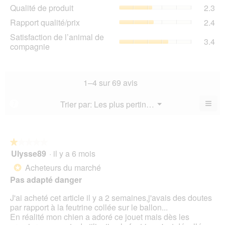
Qua
Qualité de produit
2.3
val
de
de
Rap
Rapport qualité/prix
2.4
pro
la
qua
La
Sat
Satisfaction de l’animal de
not
La
3.4
val
de
compagnie
mo
val
de
l’a
est
de
la
de
2.8
la
not
co
sur
not
mo
La
1–4 sur 69 avis
5.
mo
est
val
est
2.3
de
≡
Menu
Trier par:
Les plus pertinents
?
2.4
▼
sur
la
Cliq
sur
5.
not
sur
5.
le
mo
bou
est
suiv
★★★★★
★★★★★
3.4
pour
Ulysse89
·
il y a 6 mois
1
mett
sur
sur
à
Acheteurs du marché
5.
*
jour
5
le
Pas adapté danger
étoiles.
cont
ci-
J'ai acheté cet article il y a 2 semaines,j'avais des doutes
des
par rapport à la feutrine collée sur le ballon...
En réalité mon chien a adoré ce jouet mais dès les