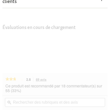
clients
Évaluations en cours de chargement
★★★★★
★★★★★
2.8
69 avis
Cette
action
2.8
Ce produit est recommandé par 18 commentateur(s) sur
sur
vous
55 (33%)
5
redirigera
étoiles.
vers
Rechercher
Rec
Lire
les
des
ϙ
de
les
avis.
rubriques
rub
avis