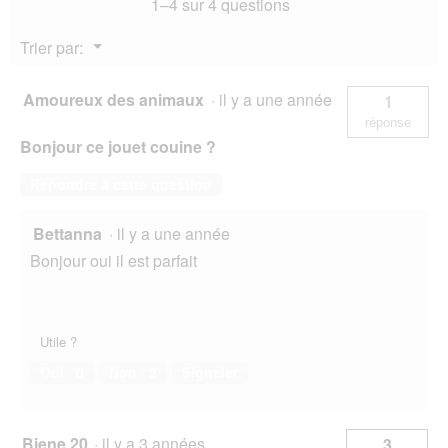
1–4 sur 4 questions
l
e
o
d
Menu
Trier par:
g
'
▼
u
u
e
n
Amoureux des animaux
·
il y a une année
1
.
e
réponse
b
Bonjour ce jouet couine ?
o
î
Répondre à cette question
t
e
d
Bettanna
·
il y a une année
e
Bonjour oui il est parfait
d
i
a
l
o
Utile ?
g
Oui ·
0
Non ·
2
Signaler
u
e
.
Biene 20
·
il y a 3 années
3