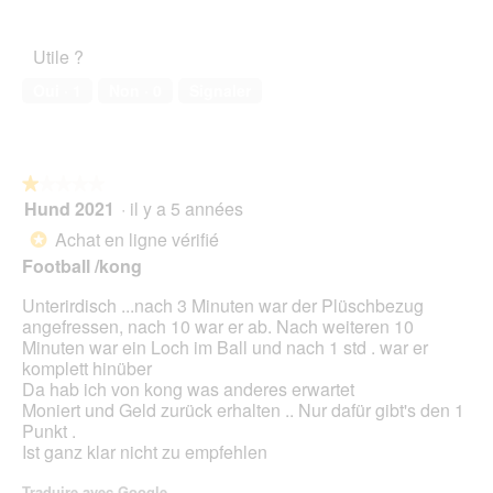
a
c
î
5
o
de
d
t
t
u
l’animal
s
i
e
Utile ?
v
de
l
o
d
e
compagnie,
e
n
Oui ·
1
Non ·
0
Signaler
e
r
5
s
e
d
t
sur
t
n
i
u
5
o
t
a
r
m
r
l
e
★★★★★
★★★★★
a
a
o
d
Hund 2021
·
il y a 5 années
c
î
1
g
'
d
n
sur
Achat en ligne vérifié
u
*
u
'
e
5
e
Football /kong
n
u
r
étoiles.
.
e
n
a
Unterirdisch ...nach 3 Minuten war der Plüschbezug
b
c
l
angefressen, nach 10 war er ab. Nach weiteren 10
o
h
'
Minuten war ein Loch im Ball und nach 1 std . war er
î
i
o
komplett hinüber
t
e
u
Da hab ich von kong was anderes erwartet
e
n
v
Moniert und Geld zurück erhalten .. Nur dafür gibt's den 1
d
c
e
Punkt .
e
'
r
Ist ganz klar nicht zu empfehlen
d
e
t
i
s
u
Traduire avec Google