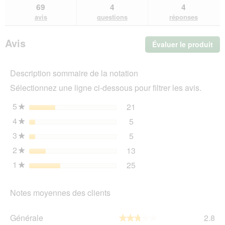
sur
et
et
69
4
4
KONG
des
de
avis
questions
réponses
Jouet
avis
avi
Football
Air
Avis
Évaluer le produit
.
Squeaker
L
Cet
act
Description sommaire de la notation
ent
l'o
Sélectionnez une ligne ci-dessous pour filtrer les avis.
d'u
boî
5
étoiles
21
21 avis avec 5 étoiles.
Sélectionnez pour filtrer 
★
de
4
étoiles
5
dia
5 avis avec 4 étoiles.
Sélectionnez pour filtrer l
★
3
étoiles
5
5 avis avec 3 étoiles.
Sélectionnez pour filtrer l
★
2
étoiles
13
13 avis avec 2 étoiles.
Sélectionnez pour filtrer 
★
1
étoiles
25
25 avis avec 1 étoile.
Sélectionnez pour filtrer 
★
Notes moyennes des clients
Gén
Générale
2.8
★★★★★
★★★★★
La