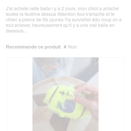
.
e
a
J'ai acheté cette balle i y a 2 jours, mon chiot a arraché
b
l
toutes la feutrine dessus Attention tout s'arrache et le
o
'
chien a pleins de fils jaunes !!!a surveiller #du coup on a
î
o
tout enlever, heureusement qu'il y a une vrai balle en
t
u
dessous...
e
v
d
e
e
r
Recommande ce produit
✘
Non
d
t
i
u
a
r
l
e
o
d
g
'
u
u
e
n
.
e
b
o
î
t
e
d