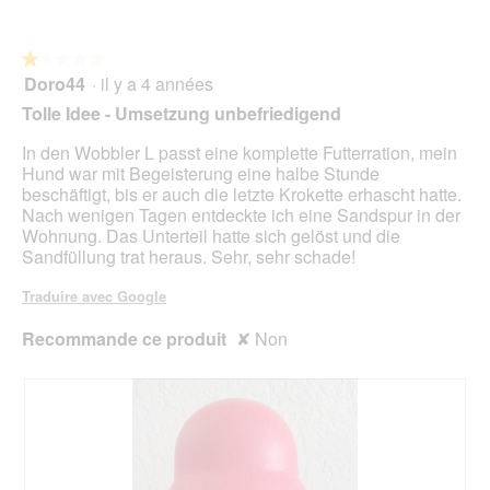
n
i
u
5
t
a
r
r
l
e
★★★★★
★★★★★
a
o
d
Doro44
·
il y a 4 années
î
1
g
'
n
sur
Tolle Idee - Umsetzung unbefriedigend
u
u
e
5
e
n
r
étoiles.
In den Wobbler L passt eine komplette Futterration, mein
.
e
a
Hund war mit Begeisterung eine halbe Stunde
b
l
beschäftigt, bis er auch die letzte Krokette erhascht hatte.
o
'
Nach wenigen Tagen entdeckte ich eine Sandspur in der
î
o
Wohnung. Das Unterteil hatte sich gelöst und die
t
u
Sandfüllung trat heraus. Sehr, sehr schade!
e
v
d
e
Traduire avec Google
e
r
d
t
Recommande ce produit
✘
Non
i
u
a
r
l
e
o
d
g
'
u
u
e
n