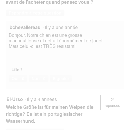
avant de l'acheter quand pensez vous ?
Répondre à cette question
bchevallereau
·
il y a une année
Bonjour. Notre chien est une grosse
machouilleuse et détruit énormément de jouet.
Mais celui-ci est TRÈS résistant!
Utile ?
Oui ·
0
Non ·
0
Signaler
El-Urso
·
il y a 4 années
2
réponses
Welche Größe ist für meinen Welpen die
richtige? Es ist ein portugiesischer
Wasserhund.