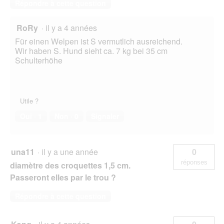
Répondre à cette question
RoRy
·
il y a 4 années
Für einen Welpen ist S vermutlich ausreichend.
Wir haben S. Hund sieht ca. 7 kg bei 35 cm
Schulterhöhe
Utile ?
Oui ·
1
Non ·
0
Signaler
una11
·
il y a une année
0
réponses
diamètre des croquettes 1,5 cm.
Passeront elles par le trou ?
Répondre à cette question