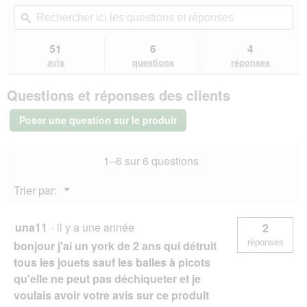
sur
vous
Rechercher
Rec
5
redirigera
ici
ϙ
ici
étoiles.
vers
les
les
Lire
les
questions
que
51
6
4
les
avis.
et
et
avis
avis
questions
réponses
sur
réponses
rép
KONG
Questions et réponses des clients
Wobbler
L
Poser une question sur le produit
1–6 sur 6 questions
Menu
Trier par:
▼
una11
·
il y a une année
2
réponses
bonjour j'ai un york de 2 ans qui détruit
tous les jouets sauf les balles à picots
qu'elle ne peut pas déchiqueter et je
voulais avoir votre avis sur ce produit