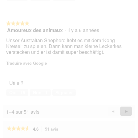
d
'
u
n
★★★★★
★★★★★
e
Amoureux des animaux
·
il y a 6 années
5
b
sur
Unser Australian Shepherd liebt es mit dem 'Kong-
o
5
Kreisel' zu spielen. Darin kann man kleine Leckerlies
î
étoiles.
verstecken und er ist damit super beschäftigt.
t
e
Traduire avec Google
d
e
d
i
Utile ?
a
Oui ·
15
Non ·
1
Signaler
l
o
g
u
1–4 sur 51 avis
Précédent
◄
Suiva
►
e
Reviews
Revie
.
★★★★★
★★★★★
4.6
51 avis
Cette
action
4.6