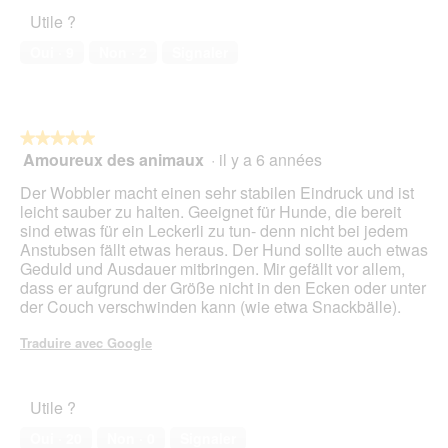
l’animal
i
Utile ?
de
o
compagnie,
n
Oui ·
9
Non ·
2
Signaler
5
e
sur
n
5
t
r
★★★★★
★★★★★
a
Amoureux des animaux
·
il y a 6 années
î
5
n
sur
Der Wobbler macht einen sehr stabilen Eindruck und ist
e
5
leicht sauber zu halten. Geeignet für Hunde, die bereit
r
étoiles.
sind etwas für ein Leckerli zu tun- denn nicht bei jedem
a
Anstubsen fällt etwas heraus. Der Hund sollte auch etwas
l
Geduld und Ausdauer mitbringen. Mir gefällt vor allem,
'
dass er aufgrund der Größe nicht in den Ecken oder unter
o
der Couch verschwinden kann (wie etwa Snackbälle).
u
v
Traduire avec Google
e
r
t
Utile ?
u
r
Oui ·
20
Non ·
0
Signaler
e