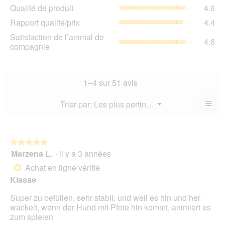
Qua
Qualité de produit
4.6
val
de
de
Rap
Rapport qualité/prix
4.4
pro
la
qua
La
Sat
Satisfaction de l’animal de
not
La
4.6
val
de
compagnie
mo
val
de
l’a
est
de
la
de
4.6
la
not
co
sur
not
mo
La
1–4 sur 51 avis
5.
mo
est
val
est
4.6
de
≡
Menu
Trier par:
Les plus pertinents
?
4.4
▼
sur
la
Cliq
sur
5.
not
sur
5.
le
mo
bou
est
suiv
★★★★★
★★★★★
4.6
pour
Marzena L.
·
il y a 3 années
5
mett
sur
sur
à
Achat en ligne vérifié
5.
*
jour
5
le
Klasse
étoiles.
cont
ci-
Super zu befüllen, sehr stabil, und weil es hin und her
des
wackelt, wenn der Hund mit Pfote hin kommt, animiert es
zum spielen