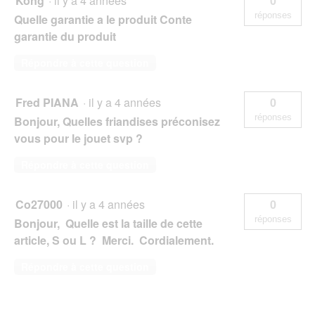
Kong
·
il y a 4 années
0
réponses
Quelle garantie a le produit Conte
garantie du produit
Répondre à cette question
Fred PIANA
·
il y a 4 années
0
réponses
Bonjour, Quelles friandises préconisez
vous pour le jouet svp ?
Répondre à cette question
Co27000
·
il y a 4 années
0
réponses
Bonjour, Quelle est la taille de cette
article, S ou L ? Merci. Cordialement.
Répondre à cette question