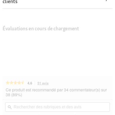
clients
Évaluations en cours de chargement
★★★★★
★★★★★
4.6
51 avis
Cette
action
4.6
Ce produit est recommandé par 34 commentateur(s) sur
sur
vous
38 (89%)
5
redirigera
étoiles.
vers
Rechercher
Rec
Lire
les
des
ϙ
de
les
avis.
rubriques
rub
avis