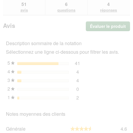
sur
et
et
51
6
4
KONG
des
de
avis
questions
réponses
Wobbler
avis
avi
L
Avis
Évaluer le produit
.
Cet
act
Description sommaire de la notation
ent
l'o
Sélectionnez une ligne ci-dessous pour filtrer les avis.
d'u
boî
5
étoiles
41
41 avis avec 5 étoiles.
Sélectionnez pour filtrer 
★
de
4
étoiles
4
dia
4 avis avec 4 étoiles.
Sélectionnez pour filtrer l
★
3
étoiles
4
4 avis avec 3 étoiles.
Sélectionnez pour filtrer l
★
2
étoiles
0
0 avis avec 2 étoiles.
Sélectionnez pour filtrer l
★
1
étoiles
2
2 avis avec 1 étoile.
Sélectionnez pour filtrer l
★
Notes moyennes des clients
Gén
Générale
4.6
★★★★★
★★★★★
La