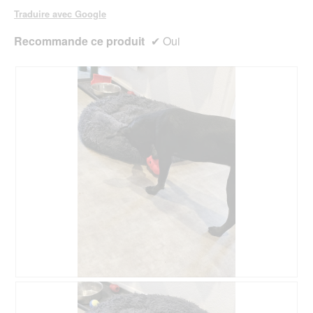
Traduire avec Google
Recommande ce produit
✔
Oui
A
P
v
h
i
o