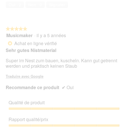
Oui ·
2
Non ·
0
Signaler
★★★★★
★★★★★
Musicmaker
·
il y a 5 années
5
sur
Achat en ligne vérifié
*
5
Sehr gutes Nistmaterial
étoiles.
Super im Nest zum bauen, kuscheln. Kann gut getrennt
werden und praktisch keinen Staub
Traduire avec Google
Recommande ce produit
✔
Oui
Qualité de produit
Qualité
de
Rapport qualité/prix
produit,