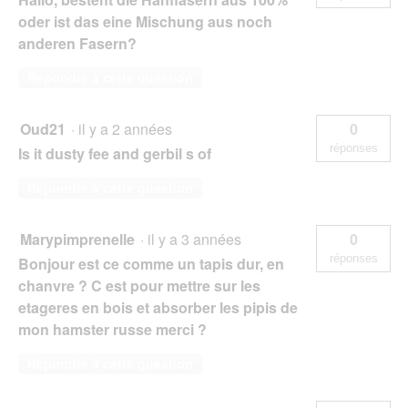
oder ist das eine Mischung aus noch
anderen Fasern?
Répondre à cette question
Oud21
·
il y a 2 années
0
réponses
Is it dusty fee and gerbil s of
Répondre à cette question
Marypimprenelle
·
il y a 3 années
0
réponses
Bonjour est ce comme un tapis dur, en
chanvre ? C est pour mettre sur les
etageres en bois et absorber les pipis de
mon hamster russe merci ?
Répondre à cette question