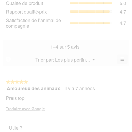
Qua
Qualité de produit
5.0
val
de
de
Rap
Rapport qualité/prix
4.7
pro
la
qua
La
Sat
Satisfaction de l’animal de
not
La
4.7
val
de
compagnie
mo
val
de
l’a
est
de
la
de
4.8
la
not
co
sur
not
mo
La
1–4 sur 5 avis
5.
mo
est
val
est
5
de
≡
Menu
Trier par:
Les plus pertinents
?
4.7
▼
sur
la
Cliq
sur
5.
not
sur
5.
le
mo
bou
est
suiv
★★★★★
★★★★★
4.7
pour
Amoureux des animaux
·
il y a 7 années
5
mett
sur
sur
à
5.
Preis top
jour
5
le
étoiles.
cont
Traduire avec Google
ci-
des
Utile ?