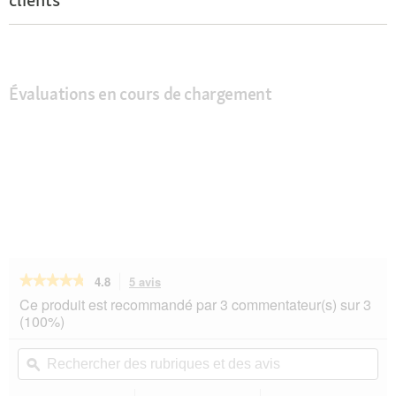
Évaluations en cours de chargement
★★★★★
★★★★★
4.8
5 avis
Cette
action
4.8
Ce produit est recommandé par 3 commentateur(s) sur 3
sur
vous
(100%)
5
redirigera
étoiles.
vers
Rechercher
Rec
Lire
les
des
ϙ
de
les
avis.
rubriques
rub
avis
sur