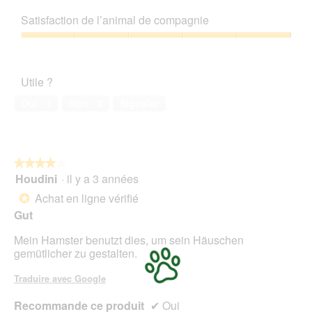
5
Rapport
sur
qualité/prix,
Satisfaction de l’animal de compagnie
5
5
sur
Satisfaction
5
de
l’animal
Utile ?
de
compagnie,
Oui ·
1
Non ·
0
Signaler
5
sur
5
★★★★★
★★★★★
Houdini
·
il y a 3 années
4
sur
Achat en ligne vérifié
*
5
Gut
étoiles.
Mein Hamster benutzt dies, um sein Häuschen
gemütlicher zu gestalten.
Traduire avec Google
Recommande ce produit
✔
Oui