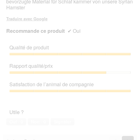
bevorzugte Material für Schlaf kammer von unsere Syrian
Hamster
Traduire avec Google
Recommande ce produit
✔
Oui
Qualité de produit
Qualité
de
Rapport qualité/prix
produit,
5
Rapport
sur
qualité/prix,
Satisfaction de l’animal de compagnie
5
4
sur
Satisfaction
5
de
l’animal
Utile ?
de
compagnie,
Oui ·
0
Non ·
0
Signaler
5
sur
5