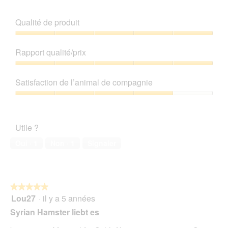
Qualité de produit
Qualité
de
Rapport qualité/prix
produit,
5
Rapport
sur
qualité/prix,
Satisfaction de l’animal de compagnie
5
5
sur
Satisfaction
5
de
l’animal
Utile ?
de
compagnie,
Oui ·
1
Non ·
1
Signaler
4
sur
5
★★★★★
★★★★★
Lou27
·
il y a 5 années
5
sur
Syrian Hamster liebt es
5
étoiles.