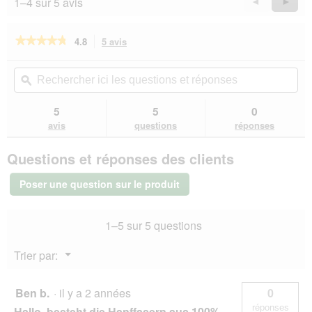
1–4 sur 5 avis
Précédent
◄
Suiva
►
Reviews
Revie
★★★★★
★★★★★
4.8
5 avis
Cette
action
4.8
sur
vous
Rechercher
Rec
5
redirigera
ici
ϙ
ici
étoiles.
vers
les
les
Lire
les
questions
que
5
5
0
les
avis.
et
et
avis
avis
questions
réponses
sur
réponses
rép
MultiFit
Questions et réponses des clients
Fibres
de
chanvre
Poser une question sur le produit
50
g
1–5 sur 5 questions
Menu
Trier par:
▼
Ben b.
·
il y a 2 années
0
réponses
Hallo, besteht die Hanffasern aus 100%