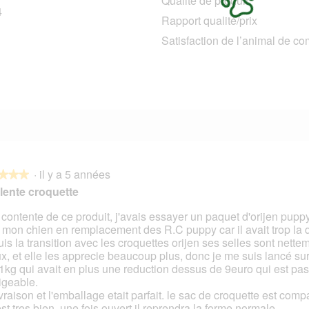
Qualité de produit
4
14 avis avec 4 étoiles.
Sélectionnez pour filtrer les avis avec 4 étoiles.
Rapport qualité/prix
2 avis avec 3 étoiles.
Sélectionnez pour filtrer les avis avec 3 étoiles.
Satisfaction de l’animal de c
1 avis avec 2 étoiles.
Sélectionnez pour filtrer les avis avec 2 étoiles.
2 avis avec 1 étoile.
Sélectionnez pour filtrer les avis avec 1 étoile.
·
il y a 5 années
★★★
★★★
lente croquette
 contente de ce produit, j'avais essayer un paquet d'orijen pupp
 mon chien en remplacement des R.C puppy car il avait trop la d
s.
is la transition avec les croquettes orijen ses selles sont nette
x, et elle les apprecie beaucoup plus, donc je me suis lancé sur
1kg qui avait en plus une reduction dessus de 9euro qui est pas
igeable.
ivraison et l'emballage etait parfait. le sac de croquette est comp
est tres bien, une fois ouvert il reprendra la forme normale.