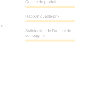
Qualité de produit
Qualité
de
Rapport qualité/prix
produit,
5
Rapport
 qui
sur
qualité/prix,
Satisfaction de l’animal de
5
5
compagnie
sur
5
Satisfaction
de
l’animal
de
compagnie,
5
sur
5