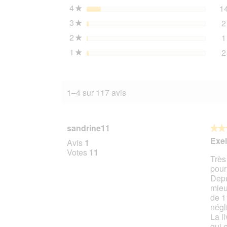
4
étoiles
1
★
3
étoiles
2
★
2
étoiles
1
★
1
étoiles
2
★
1–4 sur 117 avis
sandrine11
★★
★★
5
Exel
Avis
1
sur
Votes
11
Très
5
pour
étoile
Depu
mieu
de 1
négl
La l
qui 