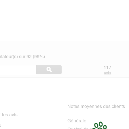
ateur(s) sur 92 (99%)
Rechercher
117
ϙ
des
Rechercher
avis
rubriques
et
des
avis
Notes moyennes des clients
 les avis.
Générale
8
98 avis avec 5 étoiles.
Sélectionnez pour filtrer les avis avec 5 étoiles.