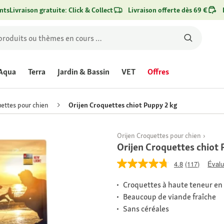
nts
Livraison gratuite: Click & Collect
Livraison offerte dès 69 €
Aqua
Terra
Jardin & Bassin
VET
Offres
ettes pour chien
Orijen Croquettes chiot Puppy 2 kg
Orijen Croquettes pour chien
Orijen Croquettes chiot 
4.8
(117)
Évalu
Croquettes à haute teneur en
Beaucoup de viande fraîche
Sans céréales