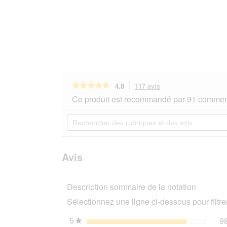
★★★★★
★★★★★
4.8
117 avis
Cette
action
4.8
Ce produit est recommandé par 91 comment
sur
vous
5
redirigera
Rechercher
étoiles.
vers
des
Lire
les
rubriques
les
avis.
et
avis
sur
des
Avis
Orijen
avis
Croquettes
chiot
Description sommaire de la notation
Puppy
2
Sélectionnez une ligne ci-dessous pour filtrer
kg
5
étoiles
9
★