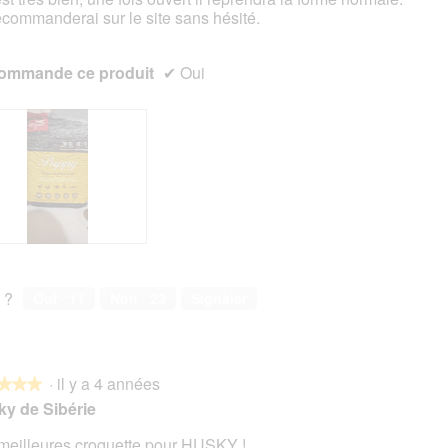
ecommanderai sur le site sans hésité.
ommande ce produit
✔
Oui
 ?
Oui ·
11
Non ·
23
Signaler
·
il y a 4 années
★★★
★★★
y de Sibérie
meilleures croquette pour HUSKY !