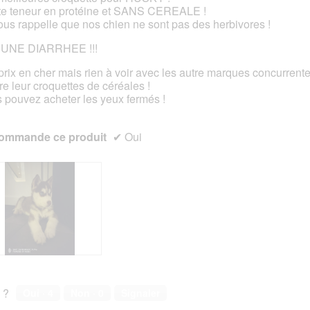
e teneur en protéine et SANS CEREALE !
s.
ous rappelle que nos chien ne sont pas des herbivores !
UNE DIARRHEE !!!
prix en cher mais rien à voir avec les autre marques concurrente
re leur croquettes de céréales !
 pouvez acheter les yeux fermés !
ommande ce produit
✔
Oui
 ?
Oui ·
4
Non ·
0
Signaler