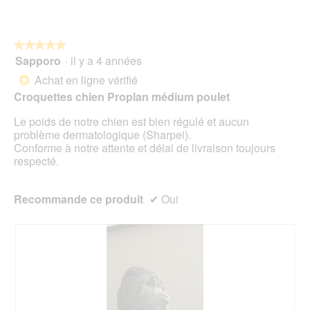
t
sur
n
u
5
t
r
r
e
★★★★★
★★★★★
a
d
Sapporo
·
il y a 4 années
î
5
'
n
sur
Achat en ligne vérifié
*
u
e
5
Croquettes chien Proplan médium poulet
n
r
étoiles.
e
a
Le poids de notre chien est bien régulé et aucun
b
l
problème dermatologique (Sharpei).
o
'
Conforme à notre attente et délai de livraison toujours
î
o
respecté.
t
u
e
v
d
e
Recommande ce produit
✔
Oui
e
r
d
t
i
u
a
r
l
e
o
d
g
'
u
u
e