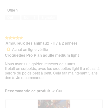
î
5
o
de
b
t
t
u
l’animal
u
i
e
Utile ?
v
de
l
o
d
e
compagnie,
l
n
Oui ·
1
Non ·
1
Signaler
e
r
5
y
e
d
t
sur
h
n
i
u
5
e
t
a
r
u
r
l
e
★★★★★
★★★★★
r
a
o
d
Amoureux des animaux
·
il y a 2 années
e
î
5
g
'
u
n
sur
Achat en ligne vérifié
*
u
u
s
e
5
Croquettes Pro Plan adulte medium light
e
n
e
r
étoiles.
.
e
d
a
Nous avons un golden retriever de 10ans.
b
e
l
Il était en surpoids, avec les croquettes light il a réussi à
o
m
'
perdre du poids petit à petit. Cela fait maintenant 5 ans il
î
a
o
des à. Je recommande !!
t
n
u
e
g
v
d
e
e
Recommande ce produit
✔
Oui
e
r
r
d
d
t
i
e
u
a
s
r