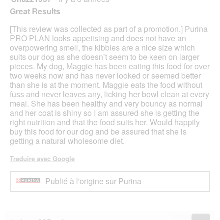
'
n
sur
Great Results
u
e
5
n
r
étoiles.
[This review was collected as part of a promotion.] Purina
e
a
PRO PLAN looks appetising and does not have an
b
l
overpowering smell, the kibbles are a nice size which
o
'
suits our dog as she doesn’t seem to be keen on larger
î
o
pieces. My dog, Maggie has been eating this food for over
t
u
two weeks now and has never looked or seemed better
e
v
than she is at the moment. Maggie eats the food without
d
e
fuss and never leaves any, licking her bowl clean at every
e
r
meal. She has been healthy and very bouncy as normal
d
t
and her coat is shiny so I am assured she is getting the
i
u
right nutrition and that the food suits her. Would happily
a
r
buy this food for our dog and be assured that she is
l
e
getting a natural wholesome diet.
o
d
g
'
Traduire avec Google
u
u
e
n
Publié à l'origine sur Purina
.
e
b
o
î