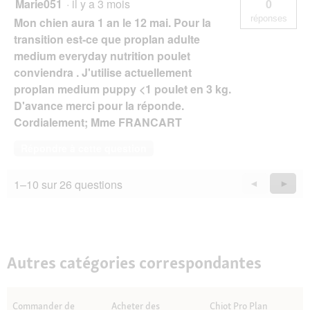
Marie051
·
il y a 3 mois
0
réponses
Mon chien aura 1 an le 12 mai. Pour la
transition est-ce que proplan adulte
medium everyday nutrition poulet
conviendra . J'utilise actuellement
proplan medium puppy <1 poulet en 3 kg.
D'avance merci pour la réponde.
Cordialement; Mme FRANCART
Répondre à cette question
1–10 sur 26 questions
Précédent
◄
Suiva
►
Questions
Quest
Autres catégories correspondantes
Commander de
Acheter des
Chiot Pro Plan