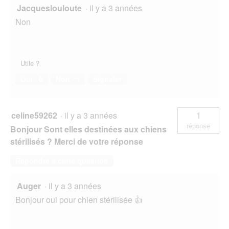
Jacqueslouloute
·
il y a 3 années
Non
Utile ?
Oui ·
0
Non ·
1
Signaler
celine59262
·
il y a 3 années
1
réponse
Bonjour Sont elles destinées aux chiens
stérilisés ? Merci de votre réponse
Répondre à cette question
Auger
·
il y a 3 années
Bonjour oui pour chien stérilisée 👍