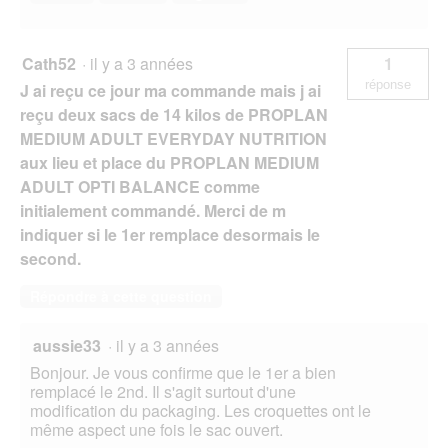
Cath52
·
il y a 3 années
1
réponse
J ai reçu ce jour ma commande mais j ai
reçu deux sacs de 14 kilos de PROPLAN
MEDIUM ADULT EVERYDAY NUTRITION
aux lieu et place du PROPLAN MEDIUM
ADULT OPTI BALANCE comme
initialement commandé. Merci de m
indiquer si le 1er remplace desormais le
second.
Répondre à cette question
aussie33
·
il y a 3 années
Bonjour. Je vous confirme que le 1er a bien
remplacé le 2nd. Il s'agit surtout d'une
modification du packaging. Les croquettes ont le
même aspect une fois le sac ouvert.