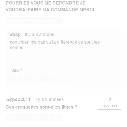
POURRIEZ VOUS ME REPONDRE JE
VOUDRAI FAIRE MA COMMANDE MERCI
Répondre à cette question
wasp
·
il y a 3 années
mon chien n'a pas vu la différence ce sont les
mêmes
Utile ?
Oui ·
0
Non ·
0
Signaler
Gypso2011
·
il y a 3 années
2
réponses
Ces croquettes sont-elles lithes ?
Répondre à cette question