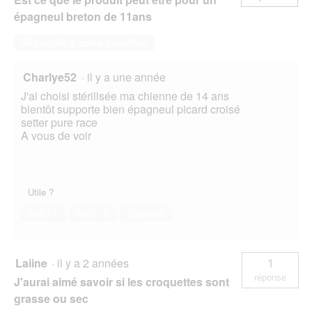
épagneul breton de 11ans
Répondre à cette question
Charlye52
·
il y a une année
J'ai choisi stérilisée ma chienne de 14 ans
bientôt supporte bien épagneul picard croisé
setter pure race
A vous de voir
Utile ?
Oui ·
1
Non ·
0
Signaler
Laiine
·
il y a 2 années
1
réponse
J'aurai aimé savoir si les croquettes sont
grasse ou sec