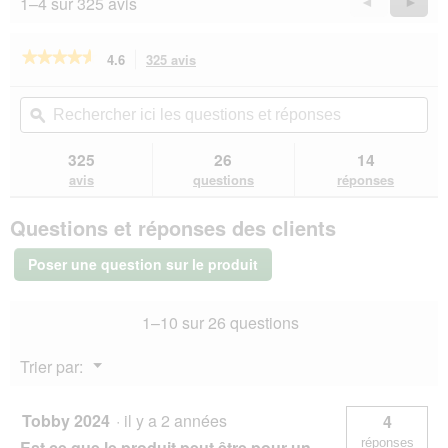
1–4 sur 325 avis
Précédent
◄
Suiva
►
t
Reviews
Revie
e
d
★★★★★
★★★★★
4.6
325 avis
Cette
e
action
d
4.6
sur
vous
Rechercher
Rec
i
5
redirigera
ici
ϙ
ici
a
étoiles.
vers
les
les
l
Lire
les
questions
que
o
325
26
14
les
avis.
et
et
g
avis
avis
questions
réponses
sur
réponses
rép
u
PRO
e
Questions et réponses des clients
PLAN
.
adulte
Medium
Poser une question sur le produit
Everyday
Nutrition
poulet
1–10 sur 26 questions
14
kg
Menu
Trier par:
▼
Tobby 2024
·
il y a 2 années
4
réponses
Est ce que le produit peut être pour un