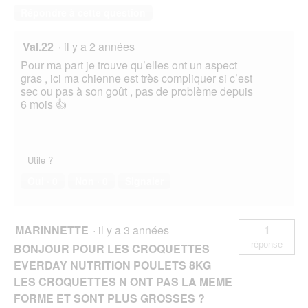
Répondre à cette question
Val.22
·
il y a 2 années
Pour ma part je trouve qu’elles ont un aspect
gras , ici ma chienne est très compliquer si c’est
sec ou pas à son goût , pas de problème depuis
6 mois 👍
Utile ?
Oui ·
0
Non ·
0
Signaler
MARINNETTE
·
il y a 3 années
1
réponse
BONJOUR POUR LES CROQUETTES
EVERDAY NUTRITION POULETS 8KG
LES CROQUETTES N ONT PAS LA MEME
FORME ET SONT PLUS GROSSES ?