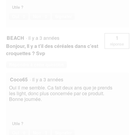
Utile ?
Oui ·
0
Non ·
0
Signaler
BEACH
·
il y a 3 années
1
réponse
Bonjour, Il y a t'il des céréales dans c'est
croquettes ? Svp
Répondre à cette question
Coco65
·
il y a 3 années
Oui il me semble. Ca fait deux ans que je prends
les light, donc plus concernée par ce produit.
Bonne journée.
Utile ?
Oui ·
0
Non ·
3
Signaler