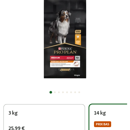
3 kg
14 kg
PRIX BAS
25,99 €