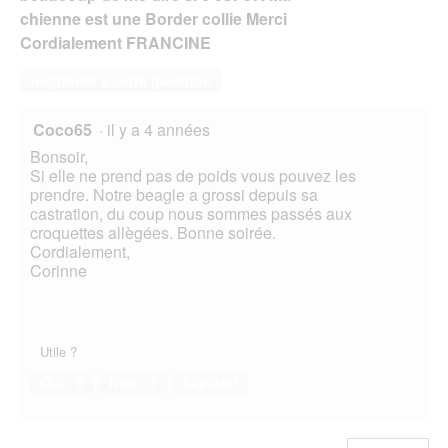
chienne est une Border collie Merci
Cordialement FRANCINE
Répondre à cette question
Coco65
·
il y a 4 années
Bonsoir,
Si elle ne prend pas de poids vous pouvez les
prendre. Notre beagle a grossi depuis sa
castration, du coup nous sommes passés aux
croquettes allègées. Bonne soirée.
Cordialement,
Corinne
Utile ?
Oui ·
0
Non ·
1
Signaler