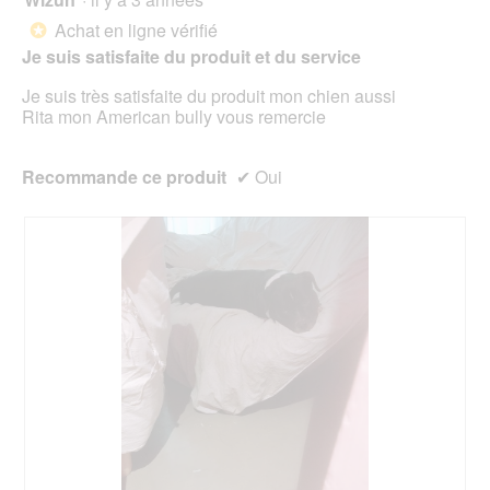
mett
sur
sur
à
Achat en ligne vérifié
5.
*
jour
5
le
Je suis satisfaite du produit et du service
étoiles.
cont
ci-
Je suis très satisfaite du produit mon chien aussi
des
Rita mon American bully vous remercie
Recommande ce produit
✔
Oui