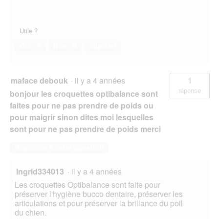
Utile ?
Oui ·
0
Non ·
0
Signaler
maface debouk
·
il y a 4 années
1
réponse
bonjour les croquettes optibalance sont
faites pour ne pas prendre de poids ou
pour maigrir sinon dites moi lesquelles
sont pour ne pas prendre de poids merci
Répondre à cette question
Ingrid334013
·
il y a 4 années
Les croquettes Optibalance sont faite pour
préserver l'hygiène bucco dentaire, préserver les
articulations et pour préserver la brillance du poil
du chien.