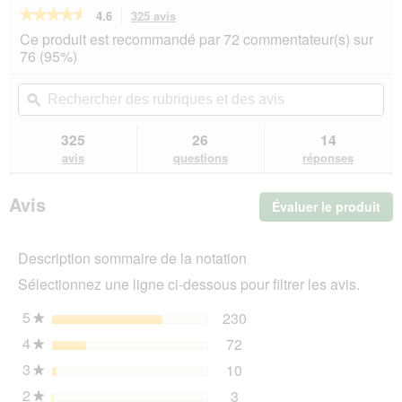
★★★★★
★★★★★
4.6
325 avis
Cette
action
4.6
Ce produit est recommandé par 72 commentateur(s) sur
sur
vous
76 (95%)
5
redirigera
étoiles.
vers
Rechercher
Rec
Lire
les
des
ϙ
de
les
avis.
rubriques
rub
avis
sur
et
et
325
26
14
PRO
des
de
avis
questions
réponses
PLAN
avis
avi
adulte
Medium
Avis
Évaluer le produit
.
Everyday
Nutrition
Cet
poulet
act
14
Description sommaire de la notation
ent
kg
l'o
Sélectionnez une ligne ci-dessous pour filtrer les avis.
d'u
boî
5
étoiles
230
230 avis avec 5 étoiles.
Sélectionnez pour filtrer 
★
de
4
étoiles
72
dia
72 avis avec 4 étoiles.
Sélectionnez pour filtrer 
★
3
étoiles
10
10 avis avec 3 étoiles.
Sélectionnez pour filtrer 
★
2
étoiles
3
3 avis avec 2 étoiles.
Sélectionnez pour filtrer l
★