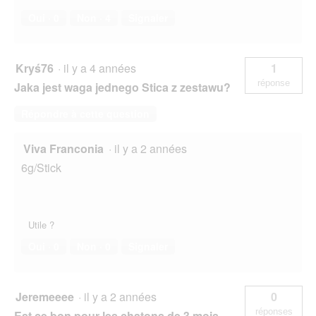
u
e
Oui ·
0
Non ·
4
Signaler
.
Kryś76
·
il y a 4 années
1
réponse
Jaka jest waga jednego Stica z zestawu?
Répondre à cette question
Viva Franconia
·
il y a 2 années
6g/Stick
Utile ?
Oui ·
0
Non ·
0
Signaler
Jeremeeee
·
il y a 2 années
0
réponses
Est ce bon pour les chatons de 3 mois