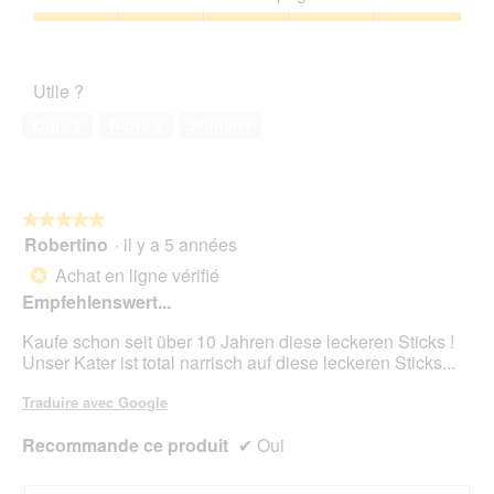
5
5
a
.
sur
Satisfaction
c
5
de
t
l’animal
i
Utile ?
de
o
compagnie,
n
Oui ·
1
Non ·
3
Signaler
5
e
sur
n
5
t
r
★★★★★
★★★★★
a
Robertino
·
il y a 5 années
î
5
n
sur
Achat en ligne vérifié
*
e
5
Empfehlenswert...
r
étoiles.
a
Kaufe schon seit über 10 Jahren diese leckeren Sticks !
l
Unser Kater ist total narrisch auf diese leckeren Sticks...
'
o
Traduire avec Google
u
v
Recommande ce produit
✔
Oui
e
r