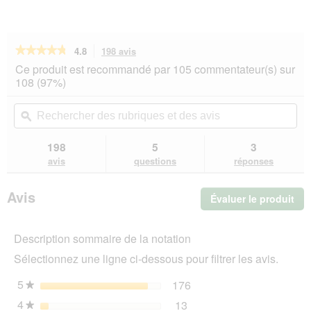
★★★★★
★★★★★
4.8
198 avis
Cette
action
4.8
Ce produit est recommandé par 105 commentateur(s) sur
sur
vous
108 (97%)
5
redirigera
étoiles.
vers
Rechercher
Rec
Lire
les
des
ϙ
de
les
avis.
rubriques
rub
avis
sur
et
et
198
5
3
Vitakraft
des
de
avis
questions
réponses
Cat
avis
avi
Stick
Dinde
Avis
Évaluer le produit
.
et
agneau
Cet
10x6
act
g
Description sommaire de la notation
ent
l'o
Sélectionnez une ligne ci-dessous pour filtrer les avis.
d'u
boî
5
étoiles
176
176 avis avec 5 étoiles.
Sélectionnez pour filtrer 
★
de
4
étoiles
13
dia
13 avis avec 4 étoiles.
Sélectionnez pour filtrer 
★