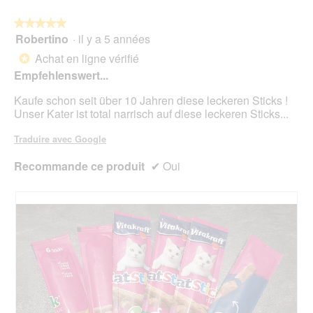
le
mo
bou
est
suiv
★★★★★
★★★★★
4.8
pour
Robertino
·
il y a 5 années
5
mett
sur
sur
à
Achat en ligne vérifié
5.
*
jour
5
le
Empfehlenswert...
étoiles.
cont
ci-
Kaufe schon seit über 10 Jahren diese leckeren Sticks !
des
Unser Kater ist total narrisch auf diese leckeren Sticks...
Traduire avec Google
Recommande ce produit
✔
Oui