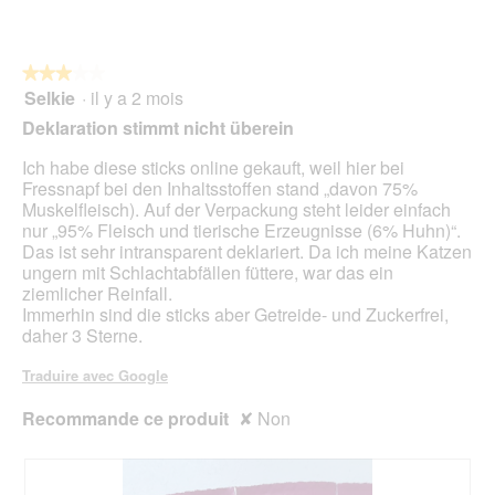
sur
n
5
t
r
★★★★★
★★★★★
a
Selkie
·
il y a 2 mois
î
3
n
sur
Deklaration stimmt nicht überein
e
5
r
étoiles.
Ich habe diese sticks online gekauft, weil hier bei
a
Fressnapf bei den Inhaltsstoffen stand „davon 75%
l
Muskelfleisch). Auf der Verpackung steht leider einfach
'
nur „95% Fleisch und tierische Erzeugnisse (6% Huhn)“.
o
Das ist sehr intransparent deklariert. Da ich meine Katzen
u
ungern mit Schlachtabfällen füttere, war das ein
v
ziemlicher Reinfall.
e
Immerhin sind die sticks aber Getreide- und Zuckerfrei,
r
daher 3 Sterne.
t
u
Traduire avec Google
r
e
Recommande ce produit
✘
Non
d
'
u