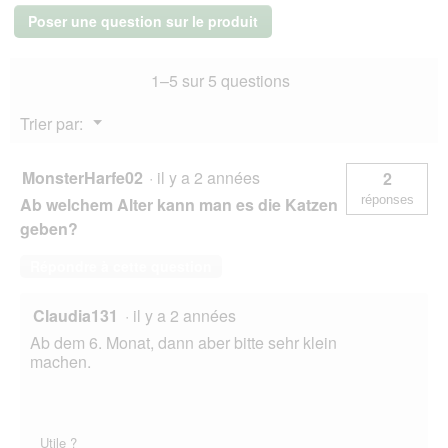
r
Dinde
Poser une question sur le produit
et
t
agneau
u
10x6
r
1–5 sur 5 questions
g
e
d
Menu
Trier par:
'
▼
u
n
MonsterHarfe02
·
il y a 2 années
2
e
réponses
Ab welchem Alter kann man es die Katzen
b
o
geben?
î
t
Répondre à cette question
e
d
Claudia131
·
il y a 2 années
e
d
Ab dem 6. Monat, dann aber bitte sehr klein
i
machen.
a
l
o
g
Utile ?