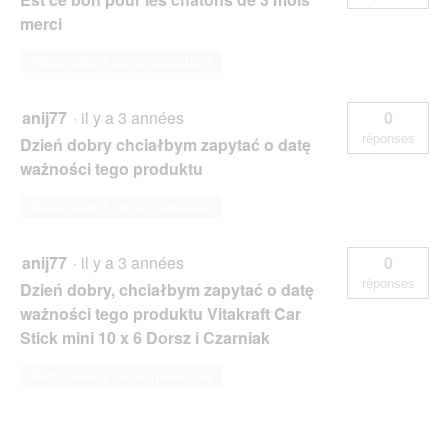
merci
Répondre à cette question
anij77
·
il y a 3 années
0
réponses
Dzień dobry chciałbym zapytać o datę
ważności tego produktu
Répondre à cette question
anij77
·
il y a 3 années
0
réponses
Dzień dobry, chciałbym zapytać o datę
ważności tego produktu Vitakraft Car
Stick mini 10 x 6 Dorsz i Czarniak
Répondre à cette question