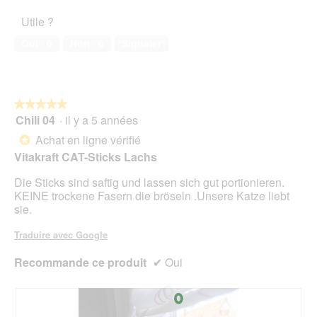
p
e
5
3
h
a
Utile ?
sur
o
c
5
t
t
Oui ·
0
Non ·
0
Signaler
o
i
1
o
.
n
e
★★★★★
★★★★★
n
Chili 04
·
il y a 5 années
5
t
sur
r
Achat en ligne vérifié
*
5
a
Vitakraft CAT-Sticks Lachs
étoiles.
î
n
Die Sticks sind saftig und lassen sich gut portionieren.
e
KEINE trockene Fasern die bröseln .Unsere Katze liebt
r
sie.
a
l
Traduire avec Google
'
o
Recommande ce produit
✔
Oui
u
v
e
r