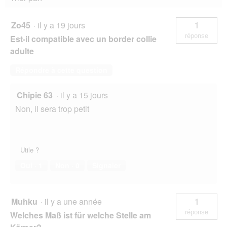
Zo45
·
il y a 19 jours
1
réponse
Est-il compatible avec un border collie
adulte
Répondre à cette question
Chipie 63
·
il y a 15 jours
Non, il sera trop petit
Utile ?
Oui ·
1
Non ·
0
Signaler
Muhku
·
il y a une année
1
réponse
Welches Maß ist für welche Stelle am