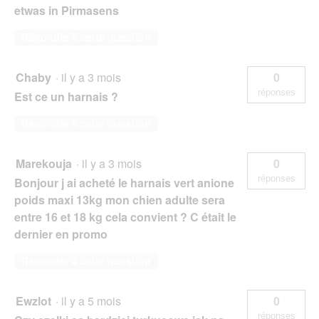
etwas in Pirmasens
Répondre à cette question
Chaby
·
il y a 3 mois
0
réponses
Est ce un harnais ?
Répondre à cette question
Marekouja
·
il y a 3 mois
0
réponses
Bonjour j ai acheté le harnais vert anione
poids maxi 13kg mon chien adulte sera
entre 16 et 18 kg cela convient ? C était le
dernier en promo
Répondre à cette question
Ewzlot
·
il y a 5 mois
0
réponses