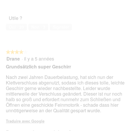
sur
Satisfaction
c
c
5
de
h
t
l’animal
t
i
Utile ?
de
b
o
compagnie,
a
n
Oui ·
20
Non ·
3
Signaler
1
r
e
sur
,
n
5
a
t
u
r
★★★★★
★★★★★
c
a
Drane
·
il y a 5 années
h
î
4
n
n
sur
Grundsätzlich super Geschirr
a
e
5
c
r
étoiles.
Nach zwei Jahren Dauerbelastung, hat sich nun der
h
a
Klettverschluss abgenutzt, sodass ich dieses tolle, leichte
m
l
Geschirr gerne wieder nachbestellte. Leider wurde
e
'
mittlerweile der Verschluss geändert. Dieser ist nur noch
h
o
halb so groß und erfordert nunmehr zum Schließen und
r
u
Öffnen eine geschickte Feinmotorik - schade dass hier
e
v
unnötigerweise an der Qualität gespart wurde.
r
e
e
r
Traduire avec Google
n
t
T
u