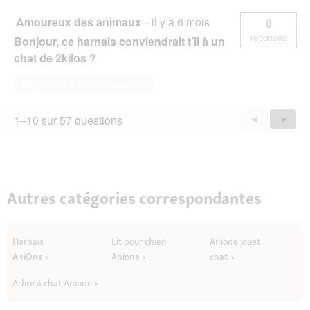
Amoureux des animaux
·
il y a 6 mois
0
réponses
Bonjour, ce harnais conviendrait t’il à un
chat de 2kilos ?
Répondre à cette question
1–10 sur 57 questions
Précédent
◄
Suiva
►
Questions
Quest
Autres catégories correspondantes
Harnais
Lit pour chien
Anione jouet
AniOne
Anione
chat
Arbre à chat Anione