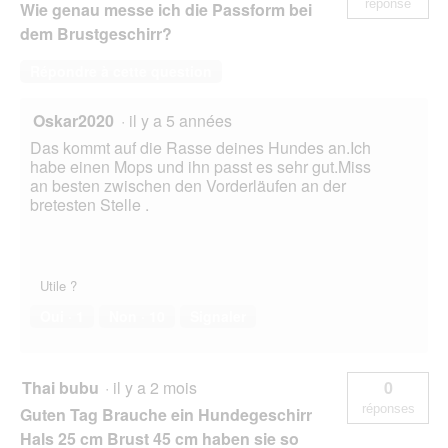
réponse
Wie genau messe ich die Passform bei
dem Brustgeschirr?
Répondre à cette question
Oskar2020
·
il y a 5 années
Das kommt auf die Rasse deines Hundes an.Ich
habe einen Mops und ihn passt es sehr gut.Miss
an besten zwischen den Vorderläufen an der
bretesten Stelle .
Utile ?
Oui ·
1
Non ·
10
Signaler
Thai bubu
·
il y a 2 mois
0
réponses
Guten Tag Brauche ein Hundegeschirr
Hals 25 cm Brust 45 cm haben sie so