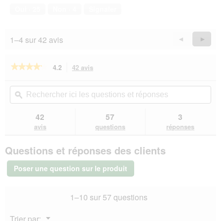
compagnie,
Oui ·
25
Non ·
4
Signaler
5
sur
5
1–4 sur 42 avis
Précédent
◄
Suiva
►
Reviews
Revie
★★★★★
★★★★★
4.2
42 avis
Cette
action
4.2
sur
vous
Rechercher
Rec
5
redirigera
ici
ϙ
ici
étoiles.
vers
les
les
Lire
les
questions
que
42
57
3
les
avis.
et
et
avis
avis
questions
réponses
sur
réponses
rép
AniOne
Questions et réponses des clients
Gilet
en
maille
Poser une question sur le produit
noir
36
cm,
1–10 sur 57 questions
44
cm
Menu
Trier par:
▼