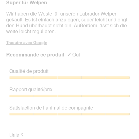
Super für Welpen
étoiles.
Wir haben die Weste für unseren Labrador-Welpen
gekauft. Es ist einfach anzulegen, super leicht und engt
den Hund überhaupt nicht ein. Außerdem lässt sich die
weite leicht regulieren.
Traduire avec Google
Recommande ce produit
✔
Oui
Qualité de produit
Qualité
de
Rapport qualité/prix
produit,
5
Rapport
sur
qualité/prix,
Satisfaction de l’animal de compagnie
5
5
sur
Satisfaction
5
de
l’animal
Utile ?
de