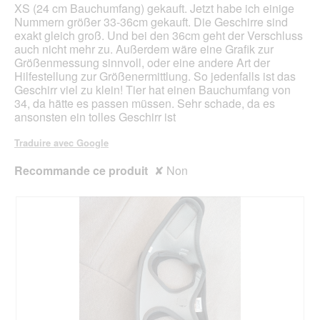
ci-
XS (24 cm Bauchumfang) gekauft. Jetzt habe ich einige
des
Nummern größer 33-36cm gekauft. Die Geschirre sind
exakt gleich groß. Und bei den 36cm geht der Verschluss
auch nicht mehr zu. Außerdem wäre eine Grafik zur
Größenmessung sinnvoll, oder eine andere Art der
Hilfestellung zur Größenermittlung. So jedenfalls ist das
Geschirr viel zu klein! Tier hat einen Bauchumfang von
34, da hätte es passen müssen. Sehr schade, da es
ansonsten ein tolles Geschirr ist
Traduire avec Google
Recommande ce produit
✘
Non