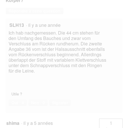
Körper?
Répondre à cette question
SLH13
·
il y a une année
Ich hab nachgemessen. Die 44 cm stehen für
den Umfang des Bauches und zwar vom
Verschluss am Rücken rundherum. Die zweite
Angabe 36 vom ist der Halsausschnitt ebenfalls
vom Rückenverschluss beginnend. Allerdings
überlappt der Stoff mit variablem Klettverschluss
unter dem Schnappverschluss mit den Ringen
für die Leine.
Utile ?
Oui ·
4
Non ·
0
Signaler
shima
·
il y a 5 années
1