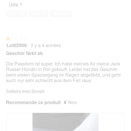
sur
S
n
Utile ?
1
5
de
5
c
t
signifie
signifie
la
Oui ·
32
Non ·
2
Signaler
h
r
Taille
Taille
note
w
a
petit
grand
moyenne
a
î
est
r
n
1
z
e
sur
★★★★★
★★★★★
=
r
5.
Lotti2906
·
il y a 4 années
1
n
a
sur
Geschirr färbt ab
e
l
5
u
'
étoiles.
Die Passform ist super. Ich habe meines für meine Jack
e
o
Russel Hündin in Rot gekauft. Leider hat das Geschirr
s
u
beim ersten Spaziergang im Regen abgefärbt, und geht
M
v
auch nur sehr schlecht aus dem Fell raus.
a
e
n
r
Traduire avec Google
g
t
e
u
Recommande ce produit
✘
Non
b
r
l
e
i
d
c
'
h
u