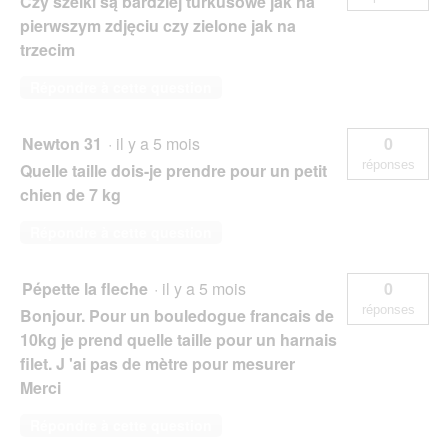
Czy szelki są bardziej turkusowe jak na
pierwszym zdjęciu czy zielone jak na
trzecim
Répondre à cette question
Newton 31
·
il y a 5 mois
0
réponses
Quelle taille dois-je prendre pour un petit
chien de 7 kg
Répondre à cette question
Pépette la fleche
·
il y a 5 mois
0
réponses
Bonjour. Pour un bouledogue francais de
10kg je prend quelle taille pour un harnais
filet. J 'ai pas de mètre pour mesurer
Merci
Répondre à cette question