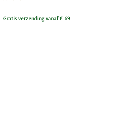
Gratis verzending vanaf € 69
Je voordelen
Maxi Zoo-app
Onze diensten