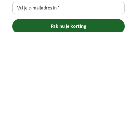
Vul je e-mailadres in
*
Pak nu je korting
Betaalmethoden
Gratis verzending vanaf € 69
Je voordelen